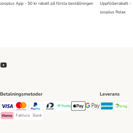
zooplus App - 50 kr rabatt på första beställningen
Uppfödarrabatt -
zooplus Relax
Betalningsmetoder
Leverans
Postnord 
Br
Visa Payment Method
Mastercard Payment Method
PayPal Payment Method
BankID Payment Method
Trustly Payment Method
Apple Pay Payment Method
Googple Pay Payment M
Faktura
Bank
Faktura Payment Method
Bank Payment Method
Klarna Payment Method