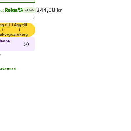
244,00 kr
-15%
g till
Lägg till
i
i
rukorg
varukorg
denna
r
aktkostnad