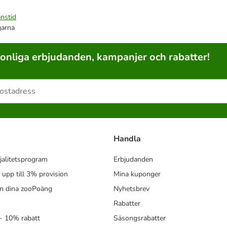
nstid
garna
sonliga erbjudanden, kampanjer och rabatter!
Handla
jalitetsprogram
Erbjudanden
- upp till 3% provision
Mina kuponger
in dina zooPoäng
Nyhetsbrev
Rabatter
- 10% rabatt
Säsongsrabatter