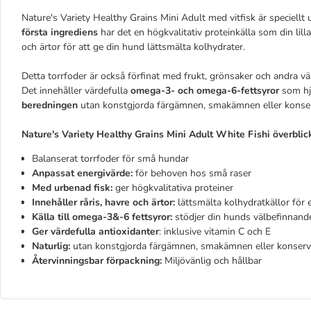
Nature's Variety Healthy Grains Mini Adult med vitfisk är speciel
första ingrediens
har det en högkvalitativ proteinkälla som din lill
och ärtor för att ge din hund lättsmälta kolhydrater.
Detta torrfoder är också förfinat med frukt, grönsaker och andra vä
Det innehåller värdefulla
omega-3- och omega-6-fettsyror
som hjä
beredningen
utan konstgjorda färgämnen, smakämnen eller konserver
Nature's Variety Healthy Grains Mini Adult White Fishi överblic
Balanserat torrfoder för små hundar
Anpassat energivärde:
för behoven hos små raser
Med urbenad fisk:
ger högkvalitativa proteiner
Innehåller råris, havre och ärtor:
lättsmälta kolhydratkällor för 
Källa till omega-3&-6 fettsyror:
stödjer din hunds välbefinnand
Ger värdefulla antioxidanter
: inklusive vitamin C och E
Naturlig:
utan konstgjorda färgämnen, smakämnen eller konser
Återvinningsbar förpackning:
Miljövänlig och hållbar