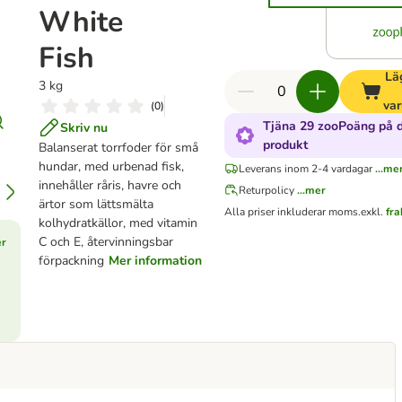
White
Fish
Läg
3 kg
va
(
0
)
Tjäna 29 zooPoäng på 
Skriv nu
produkt
Balanserat torrfoder för små
hundar, med urbenad fisk,
Leverans inom 2-4 vardagar
...me
innehåller råris, havre och
Returpolicy
...mer
ärtor som lättsmälta
Alla priser inkluderar moms.
exkl.
fr
kolhydratkällor, med vitamin
C och E, återvinningsbar
er
förpackning
Mer information