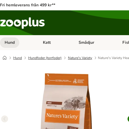
Fri hemleverans från 499 kr**
Hund
Katt
Smådjur
Fis
Open category menu: Hund
Open category menu: Katt
Open 
Hund
Hundfoder (torrfoder)
Nature's Variety
Nature's Variety He