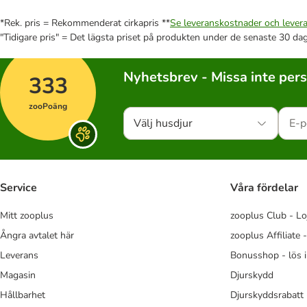
*Rek. pris = Rekommenderat cirkapris **
Se leveranskostnader och levera
"Tidigare pris" = Det lägsta priset på produkten under de senaste 30 da
Nyhetsbrev - Missa inte per
333
zooPoäng
Välj husdjur
Service
Våra fördelar
Mitt zooplus
zooplus Club - Lo
Ångra avtalet här
zooplus Affiliate 
Leverans
Bonusshop - lös 
Magasin
Djurskydd
Hållbarhet
Djurskyddsrabatt 