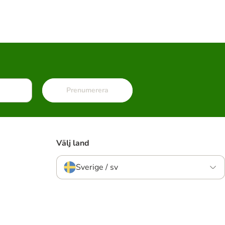
Prenumerera
Välj land
Sverige / sv