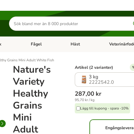
Sök
efter
produkter
k
Fågel
Häst
Veterinärfod
category menu: Smådjur
Open category menu: Fisk
Open category menu: Fågel
Open category 
althy Grains Mini Adult White Fish
Nature's
Artikel (2 varianter)
3 kg
Variety
2222542.0
Healthy
287,00 kr
95,70 kr / kg
Grains
Lägg till kupong - spara -10%
Mini
Adult
Engångslevera