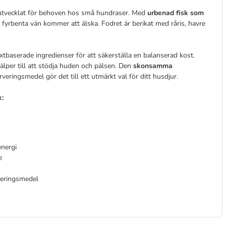
lt utvecklat för behoven hos små hundraser. Med
urbenad fisk som
a fyrbenta vän kommer att älska. Fodret är berikat med råris, havre
xtbaserade ingredienser för att säkerställa en balanserad kost.
lper till att stödja huden och pälsen. Den
skonsamma
ingsmedel gör det till ett utmärkt val för ditt husdjur.
k:
energi
e
veringsmedel