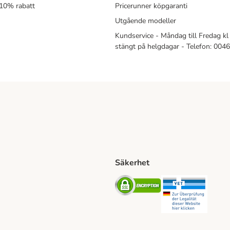
 10% rabatt
Pricerunner köpgaranti
Utgående modeller
Kundservice - Måndag till Fredag kl 
stängt på helgdagar - Telefon: 00
Säkerhet
Shipping Method
ing Shipping Method
Security
Securit
ethod