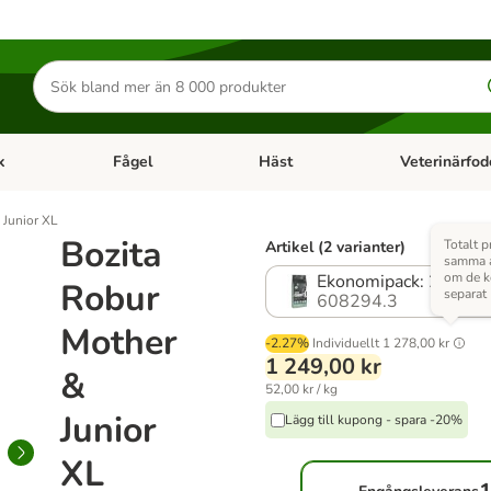
Sök
efter
produkter
k
Fågel
Häst
Veterinärfod
category menu: Smådjur
Open category menu: Fisk
Open category menu: Fågel
Open category 
 Junior XL
Bozita
Totalt p
Artikel (2 varianter)
% 
samma a
om de 
Ekonomipack: 2 x 12 
Robur
separat
608294.3
Mother
-2.27%
Individuellt
1 278,00 kr
1 249,00 kr
&
52,00 kr / kg
Junior
Lägg till kupong - spara -20%
XL