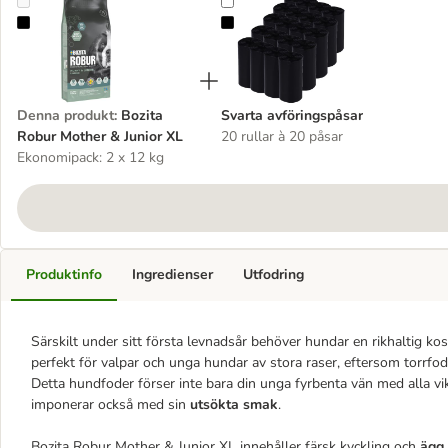
Bozita Robur Mother & Junior XL
Svarta avföringspåsar
Denna produkt
:
Bozita
Svarta avföringspåsar
Robur Mother & Junior XL
20 rullar à 20 påsar
Ekonomipack: 2 x 12 kg
Produktinfo
Ingredienser
Utfodring
Särskilt under sitt första levnadsår behöver hundar en rikhaltig ko
perfekt för valpar och unga hundar av stora raser, eftersom torrfo
Detta hundfoder förser inte bara din unga fyrbenta vän med alla vi
imponerar också med sin
utsökta
smak
.
Bozita Robur Mother & Junior XL innehåller färsk kyckling och
ägg s