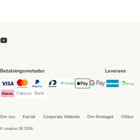
Betalningsmetoder
Leverans
Postnord 
Br
Visa Payment Method
Mastercard Payment Method
PayPal Payment Method
BankID Payment Method
Trustly Payment Method
Apple Pay Payment Method
Googple Pay Payment M
Faktura
Bank
Faktura Payment Method
Bank Payment Method
Klarna Payment Method
Om oss
Karriär
Corporate Website
Om företaget
Villkor
© zooplus SE
2026