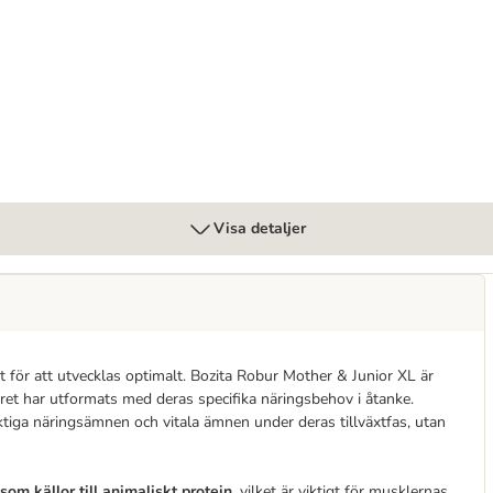
Visa detaljer
st för att utvecklas optimalt. Bozita Robur Mother & Junior XL är
dret har utformats med deras specifika näringsbehov i åtanke.
ktiga näringsämnen och vitala ämnen under deras tillväxtfas, utan
om källor till animaliskt protein
, vilket är viktigt för musklernas