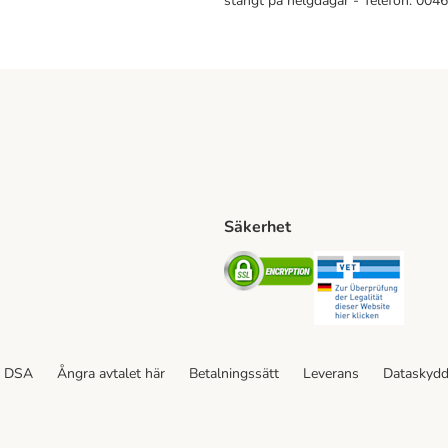
stängt på helgdagar - Telefon: 00
Säkerhet
Shipping Method
ing Shipping Method
Security
Securit
ethod
DSA
Ångra avtalet här
Betalningssätt
Leverans
Dataskyd