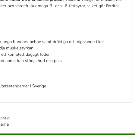
ner och värdefulla omega-3- och -6-fettsyror, vilket gör Bozitas
h unga hundars behov samt dräktiga och digivande tikar
tödja muskelstyrkan
 ett komplett dagligt foder
nd annat kan stödja hud och päls
litetsstandarder i Sverige
nstid
garna