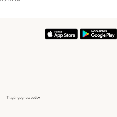
46-2012-7636
y
d
Tillgänglighetspolicy