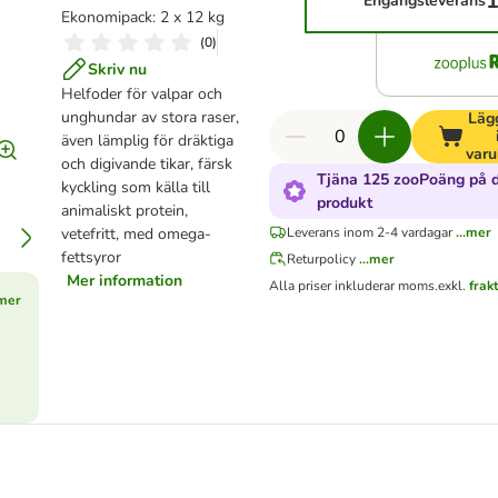
1
Engångsleverans
Ekonomipack: 2 x 12 kg
(
0
)
Skriv nu
Helfoder för valpar och
unghundar av stora raser,
Lägg
även lämplig för dräktiga
varu
och digivande tikar, färsk
Tjäna 125 zooPoäng på 
kyckling som källa till
produkt
animaliskt protein,
vetefritt, med omega-
Leverans inom 2-4 vardagar
...mer
fettsyror
Returpolicy
...mer
Mer information
Alla priser inkluderar moms.
exkl.
frak
mer