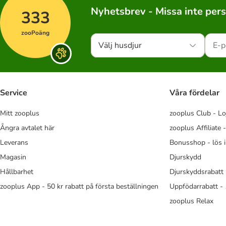
Nyhetsbrev - Missa inte per
333
zooPoäng
Välj husdjur
Service
Våra fördelar
Mitt zooplus
zooplus Club - Lo
Ångra avtalet här
zooplus Affiliate 
Leverans
Bonusshop - lös 
Magasin
Djurskydd
Hållbarhet
Djurskyddsrabatt 
zooplus App - 50 kr rabatt på första beställningen
Uppfödarrabatt -
zooplus Relax