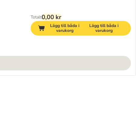
0,00 kr
Totalt
Lägg till båda i
Lägg till båda i
varukorg
varukorg