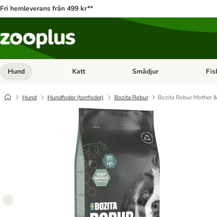
Fri hemleverans från 499 kr**
Hund
Katt
Smådjur
Fis
Open category menu: Hund
Open category menu: Katt
Open 
Hund
Hundfoder (torrfoder)
Bozita Robur
Bozita Robur Mother &