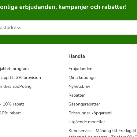
sonliga erbjudanden, kampanjer och rabatter!
Handla
jalitetsprogram
Erbjudanden
- upp till 3% provision
Mina kuponger
in dina zooPoäng
Nyhetsbrev
Rabatter
- 10% rabatt
Säsongsrabatter
 10% rabatt
Pricerunner köpgaranti
Utgående modeller
Kundservice - Måndag till Fredag kl 