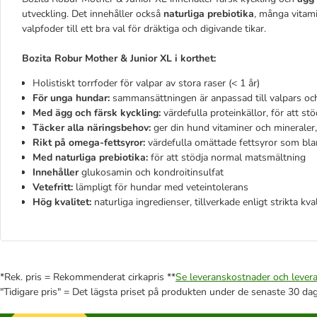
utveckling. Det innehåller också
naturliga prebiotika
, många vitami
valpfoder till ett bra val för dräktiga och digivande tikar.
Bozita Robur Mother & Junior XL i korthet:
Holistiskt torrfoder för valpar av stora raser (< 1 år)
För unga hundar:
sammansättningen är anpassad till valpars oc
Med ägg och färsk kyckling:
värdefulla proteinkällor, för att s
Täcker alla näringsbehov:
ger din hund vitaminer och mineraler,
Rikt på omega-fettsyror:
värdefulla omättade fettsyror som bla
Med naturliga prebiotika:
för att stödja normal matsmältning
Innehåller
glukosamin och kondroitinsulfat
Vetefritt:
lämpligt för hundar med veteintolerans
Hög kvalitet:
naturliga ingredienser, tillverkade enligt strikta kva
*Rek. pris = Rekommenderat cirkapris **
Se leveranskostnader och levera
"Tidigare pris" = Det lägsta priset på produkten under de senaste 30 da