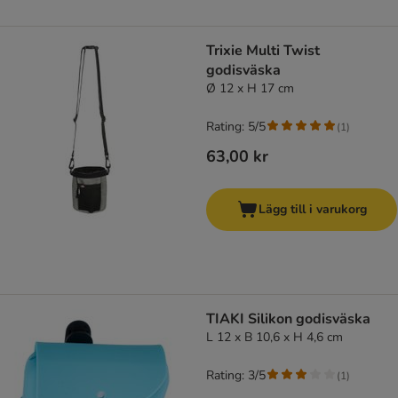
Trixie Multi Twist
godisväska
Ø 12 x H 17 cm
Rating: 5/5
(
1
)
63,00 kr
Lägg till i varukorg
TIAKI Silikon godisväska
L 12 x B 10,6 x H 4,6 cm
Rating: 3/5
(
1
)