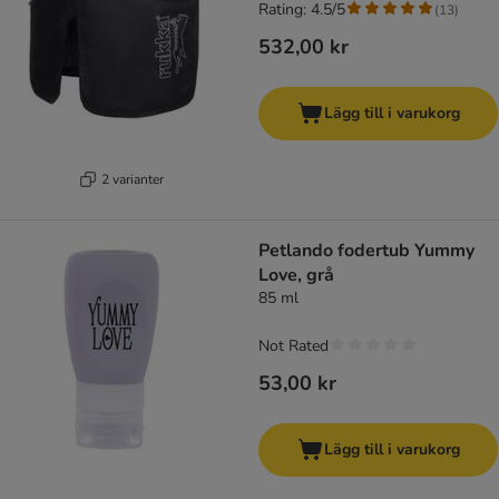
Rating: 4.5/5
(
13
)
532,00 kr
Lägg till i varukorg
2 varianter
Petlando fodertub Yummy
Love, grå
85 ml
Not Rated
53,00 kr
Lägg till i varukorg