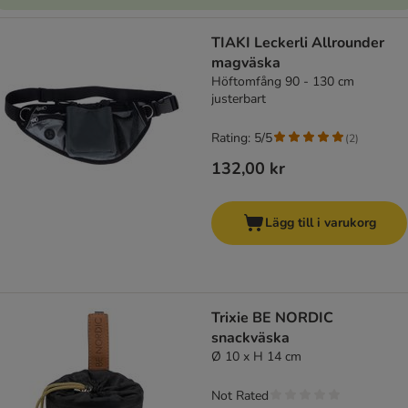
TIAKI Leckerli Allrounder
magväska
Höftomfång 90 - 130 cm
justerbart
Rating: 5/5
(
2
)
132,00 kr
Lägg till i varukorg
Trixie BE NORDIC
snackväska
Ø 10 x H 14 cm
Not Rated