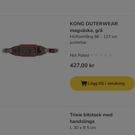
KONG OUTERWEAR
magväska, grå
Höftomfång 86 - 127 cm
justerbar
Not Rated
427,00 kr
Lägg till i varukorg
Trixie bitstock med
handslinga
L 30 x B 5 cm