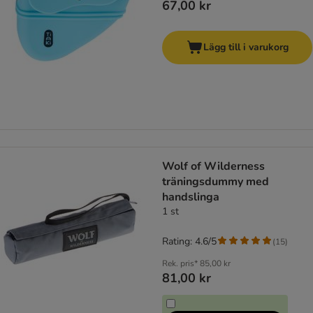
67,00 kr
Lägg till i varukorg
Wolf of Wilderness
träningsdummy med
handslinga
1 st
Rating: 4.6/5
(
15
)
Rek. pris*
85,00 kr
81,00 kr