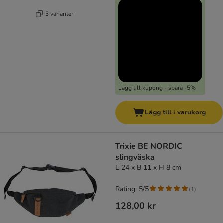
3 varianter
Lägg till kupong - spara -5%
Lägg till i varukorg
Trixie BE NORDIC
slingväska
L 24 x B 11 x H 8 cm
Rating: 5/5
(
1
)
128,00 kr