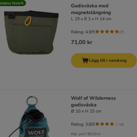
product items have been changed
ooplus favorit
Godisväska med
magnetstängning
L 19 x B 3 x H 14 cm
Rating: 4.9/5
(
7
)
71,00 kr
Lägg till i varukorg
Wolf of Wilderness
godisväska
Ø 10 x H 15 cm
Rating: 3.8/5
(
4
)
Rek. pris*
89,00 kr