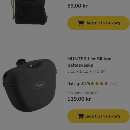
69,00 kr
Lägg till i varukorg
HUNTER List Silikon
bältesväska
L 13 x B 11 x H 5 cm
Rating: 4.3/5
(
3
)
Rek. pris*
149,90 kr
119,00 kr
Lägg till i varukorg