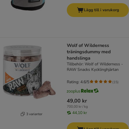
Lägg till i varukorg
Wolf of Wilderness
träningsdummy med
handslinga
Tillbehör: Wolf of Wilderness -
RAW Snacks Kycklinghjärtan
Rating: 4.6/5
(
15
)
49,00 kr
700,00 kr / kg
44,10 kr
3 varianter