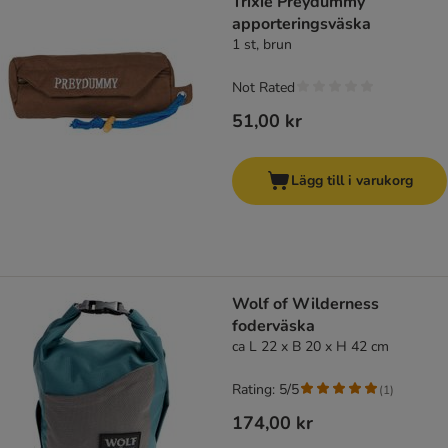
Trixie Preydummy
apporteringsväska
1 st, brun
Not Rated
51,00 kr
Lägg till i varukorg
Wolf of Wilderness
foderväska
ca L 22 x B 20 x H 42 cm
Rating: 5/5
(
1
)
174,00 kr