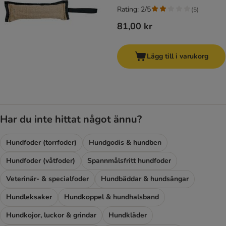
Rating: 2/5
(
5
)
81,00 kr
Lägg till i varukorg
Har du inte hittat något ännu?
Hundfoder (torrfoder)
Hundgodis & hundben
Hundfoder (våtfoder)
Spannmålsfritt hundfoder
Veterinär- & specialfoder
Hundbäddar & hundsängar
Hundleksaker
Hundkoppel & hundhalsband
Hundkojor, luckor & grindar
Hundkläder