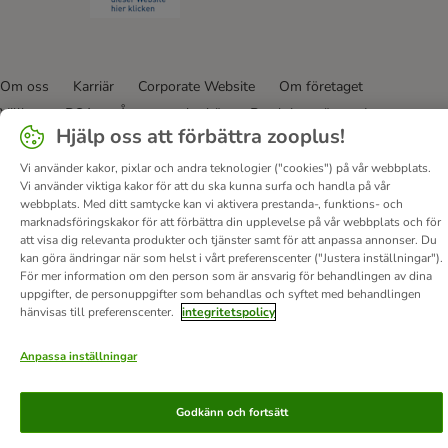
Om oss
Karriär
Corporate Website
Om företaget
Villkor
DSA
Ångra avtalet här
Betalningssätt
Leverans
Hjälp oss att förbättra zooplus!
Dataskydd
Tillgänglighetspolicy
Vi använder kakor, pixlar och andra teknologier ("cookies") på vår webbplats.
© zooplus SE
2026
Vi använder viktiga kakor för att du ska kunna surfa och handla på vår
webbplats. Med ditt samtycke kan vi aktivera prestanda-, funktions- och
marknadsföringskakor för att förbättra din upplevelse på vår webbplats och för
att visa dig relevanta produkter och tjänster samt för att anpassa annonser. Du
kan göra ändringar när som helst i vårt preferenscenter ("Justera inställningar").
För mer information om den person som är ansvarig för behandlingen av dina
uppgifter, de personuppgifter som behandlas och syftet med behandlingen
hänvisas till preferenscenter.
integritetspolicy
Anpassa inställningar
Godkänn och fortsätt