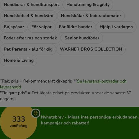
Hundburar & hundtransport
Hundträning & agility
Hundskötsel & hundvård
Hundskålar & foderautomater
Bajspåsar
För valpar
För äldre hundar
Hjälp i vardagen
Foder efter ras och storlek
Senior hundfoder
Pet Parents - allt för dig
WARNER BROS COLLECTION
Home & Living
*Rek. pris = Rekommenderat cirkapris **
Se leveranskostnader och
leveranstid
"Tidigare pris" = Det lägsta priset på produkten under de senaste 30
dagarna
333
Nyhetsbrev - Missa inte personliga erbjudanden,
kampanjer och rabatter!
zooPoäng