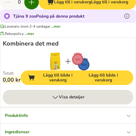
Lägg till i varukorg
Lägg till i varukorg
Tjäna 9 zooPoäng på denna produkt
Leverans inom 2-4 vardagar
...mer
Returpolicy
...mer
Kombinera det med
Totalt
Lägg till båda i
Lägg till båda i
0,00 kr
varukorg
varukorg
Visa detaljer
Produktinfo
Ingredienser