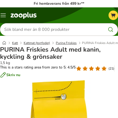
Fri hemleverans från 499 kr**
Katalogmeny
Sök
efter
produkter
Katt
Kattmat (torrfoder)
Purina Friskies
PURINA Friskies Adult me
PURINA Friskies Adult med kanin,
kyckling & grönsaker
1,5 kg
This is a stars rating area from zero to 5: 4.5/5
(
21
)
Skriv nu