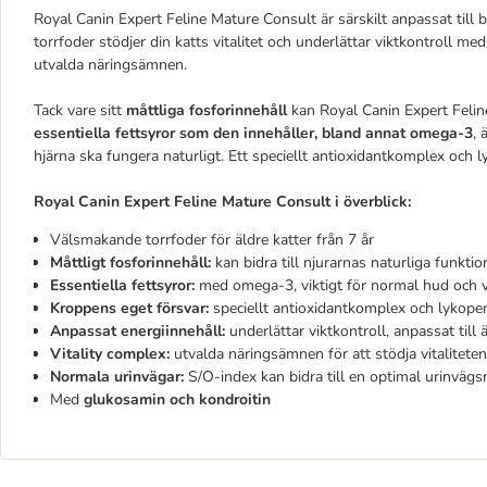
Royal Canin Expert Feline Mature Consult är särskilt anpassat till 
torrfoder stödjer din katts vitalitet och underlättar viktkontroll me
utvalda näringsämnen.
Tack vare sitt
måttliga fosforinnehåll
kan Royal Canin Expert Feline
essentiella fettsyror som den innehåller, bland annat omega-3
, 
hjärna ska fungera naturligt. Ett speciellt antioxidantkomplex och 
Royal Canin Expert Feline Mature Consult i överblick:
Välsmakande torrfoder för äldre katter från 7 år
Måttligt fosforinnehåll:
kan bidra till njurarnas naturliga funktio
Essentiella fettsyror:
med omega-3, viktigt för normal hud och va
Kroppens eget försvar:
speciellt antioxidantkomplex och lykope
Anpassat energiinnehåll:
underlättar viktkontroll, anpassat till 
Vitality complex:
utvalda näringsämnen för att stödja vitaliteten
Normala urinvägar:
S/O-index kan bidra till en optimal urinvägs
Med
glukosamin och kondroitin