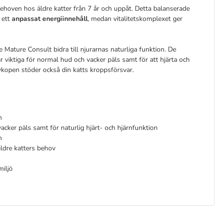
behoven hos äldre katter från 7 år och uppåt. Detta balanserade
d ett
anpassat energiinnehåll
, medan vitalitetskomplexet ger
 Mature Consult bidra till njurarnas naturliga funktion. De
är viktiga för normal hud och vacker päls samt för att hjärta och
lykopen stöder också din katts kroppsförsvar.
n
cker päls samt för naturlig hjärt- och hjärnfunktion
n
äldre katters behov
miljö