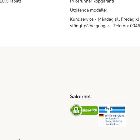
 10% rabatt
Pricerunner köpgaranti
Utgående modeller
Kundservice - Måndag till Fredag kl 
stängt på helgdagar - Telefon: 00
Säkerhet
Shipping Method
ing Shipping Method
Security
Securit
ethod