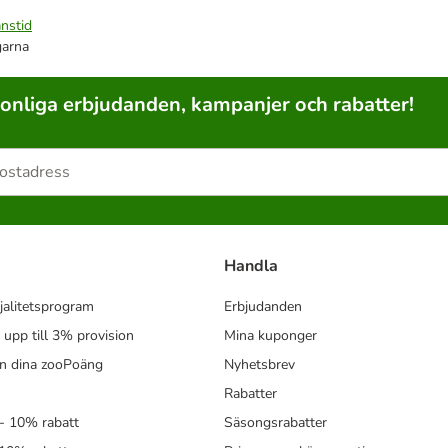
nstid
garna
sonliga erbjudanden, kampanjer och rabatter!
Handla
jalitetsprogram
Erbjudanden
- upp till 3% provision
Mina kuponger
in dina zooPoäng
Nyhetsbrev
Rabatter
- 10% rabatt
Säsongsrabatter