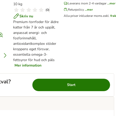
Leverans inom 2-4 vardagar
...mer
10 kg
Returpolicy
...mer
(
0
)
Skriv nu
Alla priser inkluderar moms.
exkl.
fra
Premium-torrfoder för äldre
katter från 7 år och uppåt,
anpassat energi- och
fosforinnehåll,
antioxidantkomplex stöder
kroppens eget försvar,
essentiella omega-3-
fettsyror för hud och päls
Mer information
tval?
Start