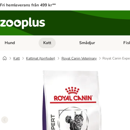
Fri hemleverans från 499 kr**
Hund
Katt
Smådjur
Fis
Open category menu: Hund
Open category menu: Katt
Open 
Katt
Kattmat (torrfoder)
Royal Canin Veterinary
Royal Canin Expe