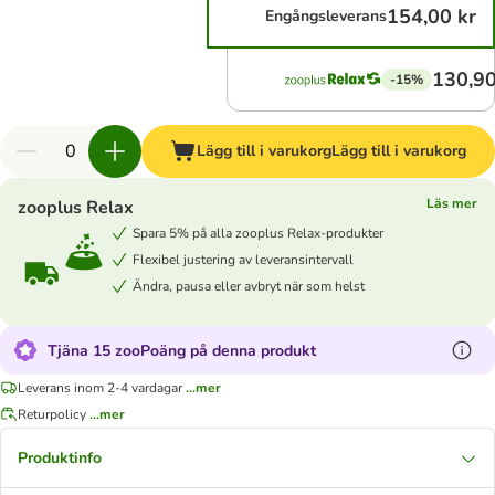
154,00 kr
Engångsleverans
130,90
-15%
Lägg till i varukorg
Lägg till i varukorg
Läs mer
zooplus Relax
Spara 5% på alla zooplus Relax-produkter
Flexibel justering av leveransintervall
Ändra, pausa eller avbryt när som helst
Tjäna 15 zooPoäng på denna produkt
Leverans inom 2-4 vardagar
...mer
Returpolicy
...mer
Produktinfo