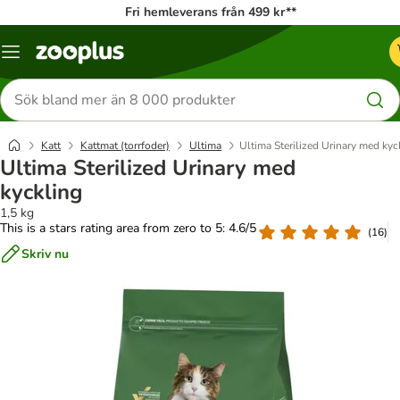
Fri hemleverans från 499 kr**
Katalogmeny
Sök
efter
produkter
Katt
Kattmat (torrfoder)
Ultima
Ultima Sterilized Urinary med kyc
Ultima Sterilized Urinary med
kyckling
1,5 kg
This is a stars rating area from zero to 5: 4.6/5
(
16
)
Skriv nu