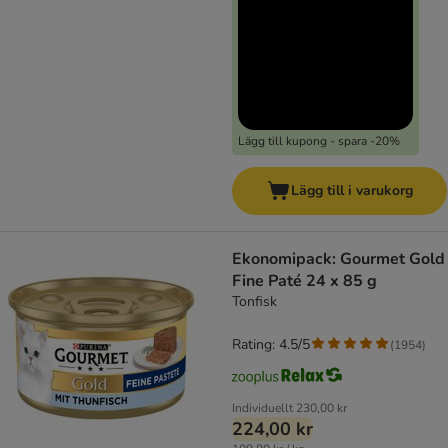
Lägg till kupong - spara -20%
Lägg till i varukorg
Ekonomipack: Gourmet Gold
Fine Paté 24 x 85 g
Tonfisk
Rating: 4.5/5
(
1954
)
Individuellt
230,00 kr
224,00 kr