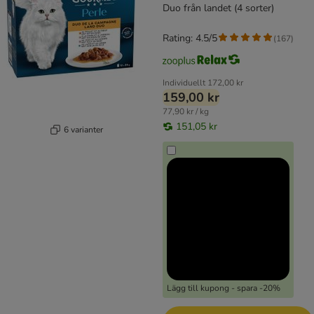
Duo från landet (4 sorter)
Rating: 4.5/5
(
167
)
Individuellt
172,00 kr
159,00 kr
77,90 kr / kg
151,05 kr
6 varianter
Lägg till kupong - spara -20%