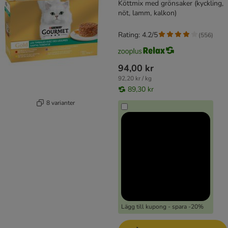
Köttmix med grönsaker (kyckling,
nöt, lamm, kalkon)
Rating: 4.2/5
(
556
)
94,00 kr
92,20 kr / kg
89,30 kr
8 varianter
Lägg till kupong - spara -20%