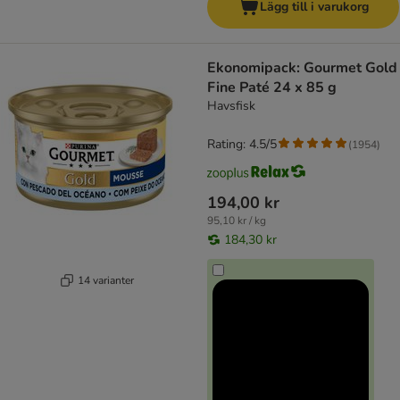
Lägg till i varukorg
Ekonomipack: Gourmet Gold
Fine Paté 24 x 85 g
Havsfisk
Rating: 4.5/5
(
1954
)
194,00 kr
95,10 kr / kg
184,30 kr
14 varianter