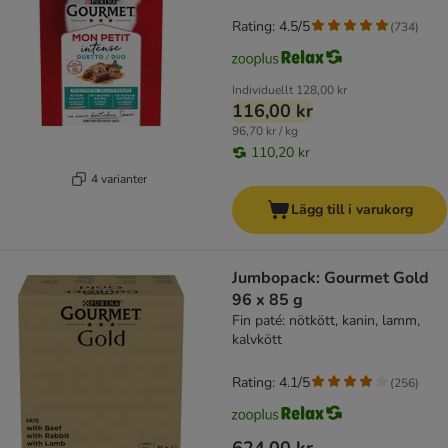
Rating: 4.5/5
(
734
)
Individuellt
128,00 kr
116,00 kr
96,70 kr / kg
110,20 kr
4 varianter
Lägg till i varukorg
Jumbopack: Gourmet Gold
96 x 85 g
Fin paté: nötkött, kanin, lamm,
kalvkött
Rating: 4.1/5
(
256
)