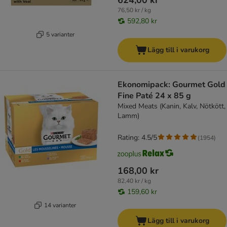
624,00 kr
76,50 kr / kg
592,80 kr
5 varianter
Lägg till i varukorg
Ekonomipack: Gourmet Gold
Fine Paté 24 x 85 g
Mixed Meats (Kanin, Kalv, Nötkött,
Lamm)
Rating: 4.5/5
(
1954
)
168,00 kr
82,40 kr / kg
159,60 kr
14 varianter
Lägg till i varukorg