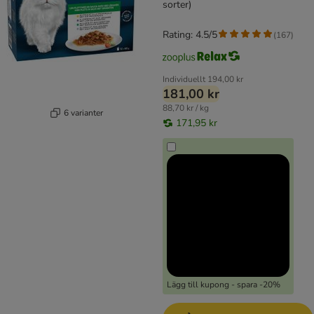
sorter)
Rating: 4.5/5
(
167
)
Individuellt
194,00 kr
181,00 kr
88,70 kr / kg
6 varianter
171,95 kr
Lägg till kupong - spara -20%