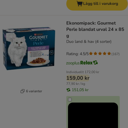
Lägg till i varukorg
Ekonomipack: Gourmet
Perle blandat urval 24 x 85
g
Duo land & hav (4 sorter)
Rating: 4.5/5
(
167
)
Individuellt
172,00 kr
159,00 kr
77,90 kr / kg
151,05 kr
6 varianter