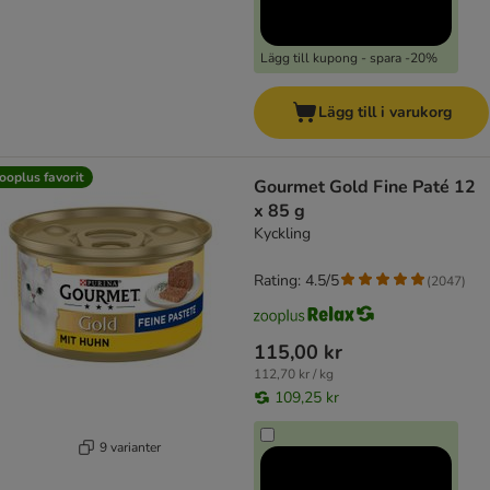
Lägg till kupong - spara -20%
Lägg till i varukorg
ooplus favorit
Gourmet Gold Fine Paté 12
x 85 g
Kyckling
Rating: 4.5/5
(
2047
)
115,00 kr
112,70 kr / kg
109,25 kr
9 varianter