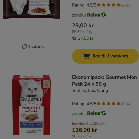
Rating: 4.5/5
(
281
)
29,00 kr
85,30 kr / kg
27,55 kr
2 varianter
Lägg till i varukorg
Ekonomipack: Gourmet Mon
Petit 24 x 50 g
Tonfisk, Lax, Öring
Rating: 4.5/5
(
734
)
Individuellt
128,00 kr
116,00 kr
96,70 kr / kg