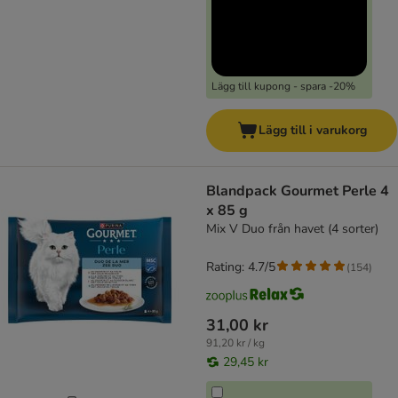
Lägg till kupong - spara -20%
Lägg till i varukorg
Blandpack Gourmet Perle 4
x 85 g
Mix V Duo från havet (4 sorter)
Rating: 4.7/5
(
154
)
31,00 kr
91,20 kr / kg
29,45 kr