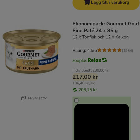
Lägg till i varukorg
Ekonomipack: Gourmet Gold
Fine Paté 24 x 85 g
12 x Tonfisk och 12 x Kalkon
Rating: 4.5/5
(
1954
)
Individuellt
230,00 kr
217,00 kr
106,40 kr / kg
206,15 kr
14 varianter