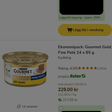
Lägg till kupong - spara -20%
Lägg till i varukorg
Ekonomipack: Gourmet Gold
Fine Paté 24 x 85 g
Kyckling
Rating: 4.5/5
(
1954
)
Individuellt
230,00 kr
229,00 kr
112,30 kr / kg
217,55 kr
14 varianter