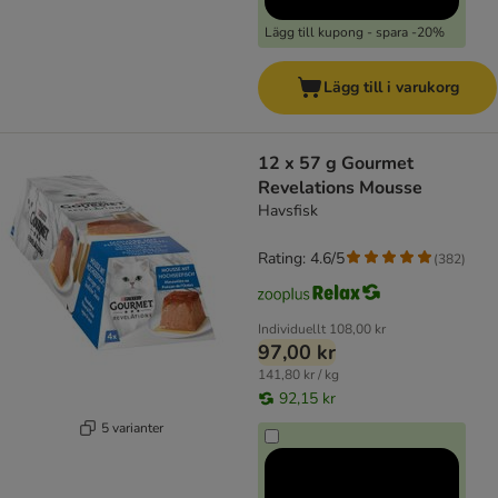
Lägg till kupong - spara -20%
Lägg till i varukorg
12 x 57 g Gourmet
Revelations Mousse
Havsfisk
Rating: 4.6/5
(
382
)
Individuellt
108,00 kr
97,00 kr
141,80 kr / kg
92,15 kr
5 varianter