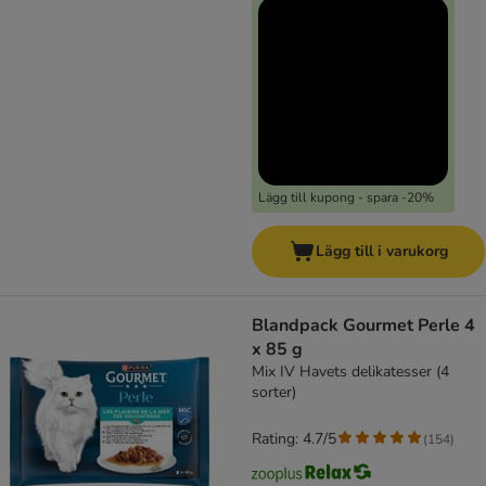
Lägg till kupong - spara -20%
Lägg till i varukorg
Blandpack Gourmet Perle 4
x 85 g
Mix IV Havets delikatesser (4
sorter)
Rating: 4.7/5
(
154
)