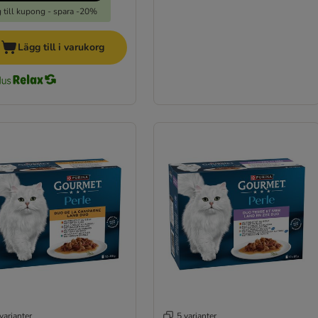
 till kupong - spara -20%
Lägg till i varukorg
varianter
5 varianter