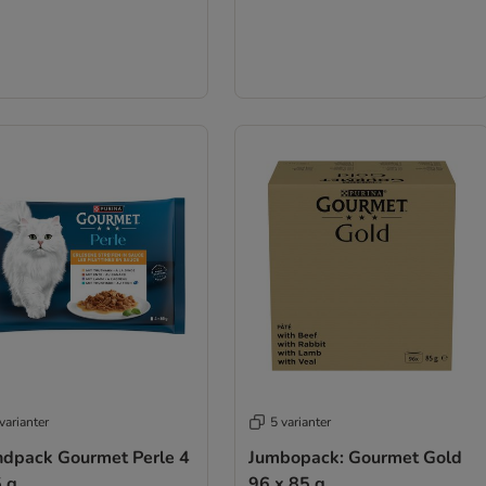
varianter
5 varianter
ndpack Gourmet Perle 4
Jumbopack: Gourmet Gold
5 g
96 x 85 g