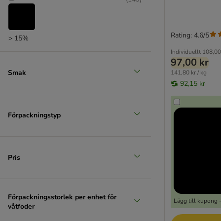
MAC's
MAC's Vetcare
mera Cats
Rating: 4.6/5
> 15%
Miamor
MjAMjAM
Individuellt
108,00
97,00 kr
My Star
Smak
141,80 kr / kg
Natural Code
92,15 kr
Natural Trainer
Nature's Variety
Nutrivet Inne
Förpackningstyp
Pan Mięsko
Pawsome
Perfect Fit
Pris
Porta 21
PrimaCat
Purina Pro Plan
Förpackningsstorlek per enhet för
Pure Nature
Lägg till kupong 
våtfoder
Purina ONE