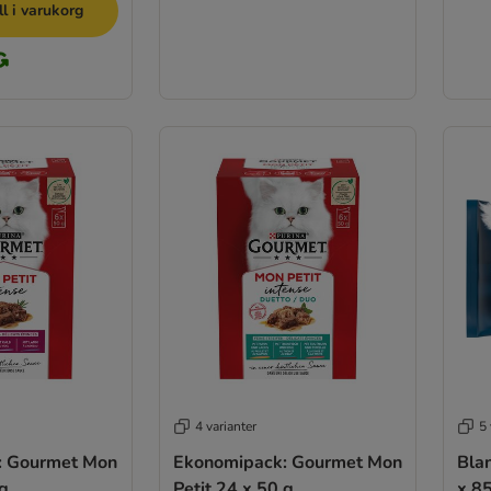
ll i varukorg
4 varianter
5 
: Gourmet Mon
Ekonomipack: Gourmet Mon
Bla
 g
Petit 24 x 50 g
x 8