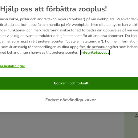
Hjälp oss att förbättra zooplus!
zooplus favorit
änder kakor, pixlar och andra teknologier ("cookies") på vår webbplats. Vi använder v
för att du ska kunna surfa och handla på vår webbplats. Med ditt samtycke kan vi akt
nda-, funktions- och marknadsföringskakor för att förbättra din upplevelse på vår w
r att visa dig relevanta produkter och tjänster samt för att anpassa annonser. Du kan
gar när som helst i vårt preferenscenter ("Justera inställningar"). För mer informatio
 som är ansvarig för behandlingen av dina uppgifter, de personuppgifter som behan
 med behandlingen hänvisas till preferenscenter.
integritetspolicy
a inställningar
Godkänn och fortsätt
9 varianter
: Gourmet
Gourmet Gold Fine Paté 12
Endast nödvändiga kakor
é 24 x 85 g
x 85 g
 12 x Kyckling
Kyckling
A