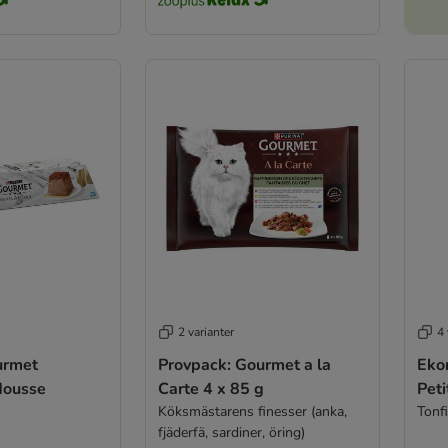
2 varianter
4 
urmet
Provpack: Gourmet a la
Eko
Mousse
Carte 4 x 85 g
Peti
Köksmästarens finesser (anka,
Tonfi
fjäderfä, sardiner, öring)