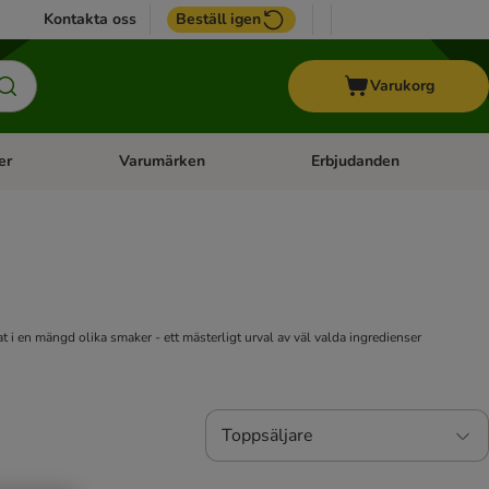
Kontakta oss
Beställ igen
Varukorg
er
Varumärken
Erbjudanden
menu: Häst
Open category menu: Veterinärfoder
Open category menu: Varum
at i en mängd olika smaker - ett mästerligt urval av väl valda ingredienser
Toppsäljare