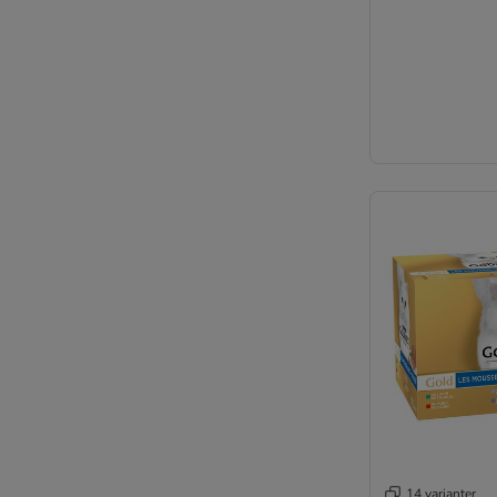
Foder för steriliserade katter
Spannmålsfritt våtfoder
Ekologiskt våtfoder
Dietfoder (light)
Provpack
Blandpack
14 varianter