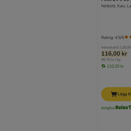
Wiejska Zagroda
Nötkött, Kalv, 
Wildes Land
Wildes Land Bio
Wild Freedom
WOW Cat
Rating: 4.5/5
Yarrah Ekologiskt
ZIWI® Peak
Individuellt
128,00
116,00 kr
4Vets
96,70 kr / kg
Advance Veterinary Diets
110,20 kr
beaphar
Concept for Life Veterinary Diet
Integra dietfoder
Kattovit specialdiet
Lägg ti
Purina Pro Plan Veterinary Diets
Royal Canin Vet Care Nutrition
SPECIFIC Veterinary Diet
Virbac Veterinary HPM
Virbac Veterinary HPM dietfoder