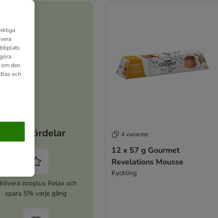
iktiga
ivera
ebbplats
 göra
n om den
dlas och
Dina fördelar
4 varianter
12 x 57 g Gourmet
Revelations Mousse
Kyckling
ktivera zooplus Relax och
spara 5% varje gång