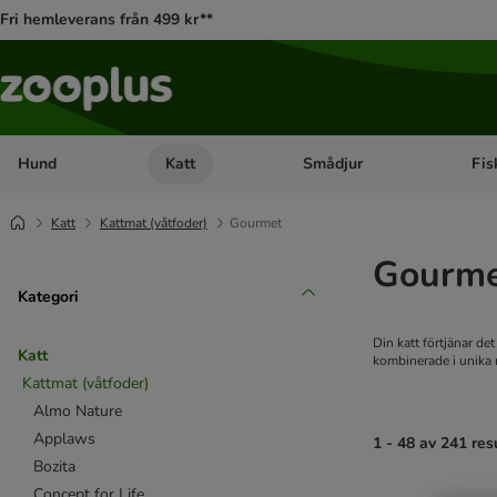
Fri hemleverans från 499 kr**
Hund
Katt
Smådjur
Fis
Open category menu: Hund
Open category menu: Katt
Open 
Katt
Kattmat (våtfoder)
Gourmet
Gourmet
Kategori
Din katt förtjänar de
Katt
kombinerade i unika 
Kattmat (våtfoder)
Almo Nature
Applaws
1 - 48 av 241 res
Bozita
Concept for Life
product items ha