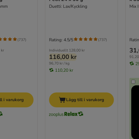
Lamm
Duetti: Lax/Kyckling
Mix I
Rating: 4.5/5
Ratin
(
737
)
(
737
)
31,
 kr
Individuellt
128,00 kr
116,00 kr
91,20 
96,70 kr / kg
2
110,20 kr
ll i varukorg
Lägg till i varukorg