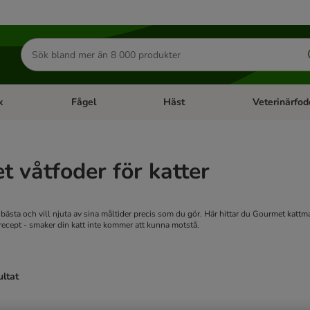
Sök
efter
produkter
k
Fågel
Häst
Veterinärfod
category menu: Smådjur
Open category menu: Fisk
Open category menu: Fågel
Open category 
 våtfoder för katter
t bästa och vill njuta av sina måltider precis som du gör. Här hittar du Gourmet kattm
recept - smaker din katt inte kommer att kunna motstå.
ultat
ve been changed