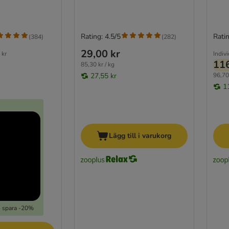
Rating: 4.5/5
Ratin
(
384
)
(
282
)
29,00 kr
 kr
Indivi
116
85,30 kr / kg
27,55 kr
96,70 
1
Lägg till i varukorg
- spara -20%