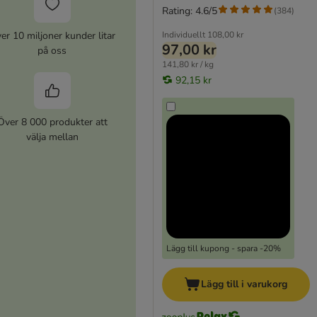
Rating: 4.6/5
(
384
)
er 10 miljoner kunder litar
Individuellt
108,00 kr
97,00 kr
på oss
141,80 kr / kg
92,15 kr
Över 8 000 produkter att
välja mellan
Lägg till kupong - spara -20%
Lägg till i varukorg