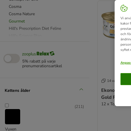
Cosma
Cosma Nature
Vi anv
Gourmet
kakor 
Hill's Prescription Diet Feline
presta
och fö
Hill's Science Plan
ändrin
IAMS
person
syftet
Latz
Mjau
5% rabatt på varje
Anpass
Purizon
prenumerationsartikel
Royal Canin
Royal Canin Veterinary
14 varianter
Sheba
Ekonomipack
Kattens ålder
Smilla
Gold Fine Pat
Whiskas
12 x Tonfisk och
(
211
)
% Erbjudanden
Advance
Alpha Spirit
Vuxen
animonda Vom Feinsten