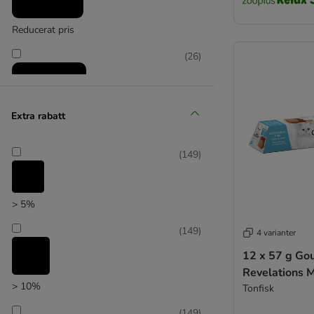
Forza10
GimCat
Reducerat pris
GranataPet
GRAU
(
26
)
Green Petfood
Greenwoods
Happy Cat
Extra rabatt
Hardys LOVE AFFAIR
Herrmanns
zooplus favorit
(
149
)
James Wellbeloved
Josera
JosiCat
> 5%
KITTY Cat
Kattovit Vital Care
(
149
)
4 varianter
Kitekat
12 x 57 g Go
Leonardo
Revelations 
Life Cat
> 10%
Tonfisk
Lucky Lou
(
149
)