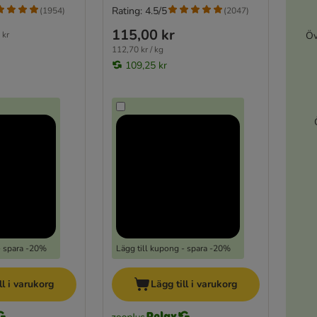
Rating: 4.5/5
(
1954
)
(
2047
)
115,00 kr
Öv
 kr
112,70 kr / kg
109,25 kr
- spara -20%
Lägg till kupong - spara -20%
ll i varukorg
Lägg till i varukorg