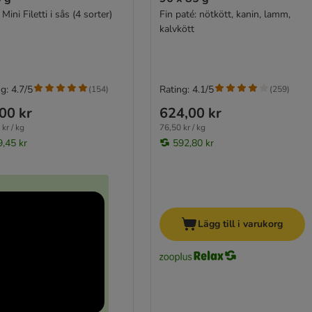
 Mini Filetti i sås (4 sorter)
Fin paté: nötkött, kanin, lamm,
kalvkött
g: 4.7/5
Rating: 4.1/5
(
154
)
(
259
)
00 kr
624,00 kr
kr / kg
76,50 kr / kg
9,45 kr
592,80 kr
Lägg till i varukorg