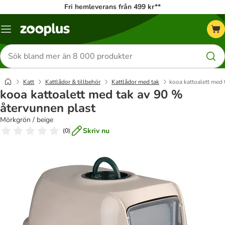
Fri hemleverans från 499 kr**
Katalogmeny
Sök
efter
produkter
Katt
Kattlådor & tillbehör
Kattlådor med tak
kooa kattoalett med 
kooa kattoalett med tak av 90 %
återvunnen plast
Mörkgrön / beige
Skriv nu
(
0
)