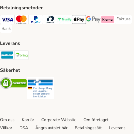
Betalningsmetoder
Faktura
Faktura 
Visa Payment Method
Mastercard Payment Method
PayPal Payment Method
BankID Payment Method
Trustly Payment Method
Apple Pay Payment Method
Googple Pay Payment M
Klarna Payment 
Bank
Bank Payment Method
Leverans
Postnord Shipping Method
Bring Shipping Method
Säkerhet
Security
Security
Om oss
Karriär
Corporate Website
Om företaget
Villkor
DSA
Ångra avtalet här
Betalningssätt
Leverans