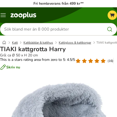
Fri hemleverans från 499 kr**
Katalogmeny
Sök
efter
produkter
Katt
Kattbäddar & katthus
Kattigloos & kattkorgar
TIAKI kattgrot
TIAKI kattgrotta Harry
Grå: ca Ø 50 x H 20 cm
This is a stars rating area from zero to 5: 4.5/5
(
16
)
Skriv nu