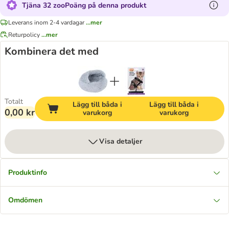
Tjäna 32 zooPoäng på denna produkt
Leverans inom 2-4 vardagar
...mer
Returpolicy
...mer
Kombinera det med
Totalt
Lägg till båda i
Lägg till båda i
0,00 kr
varukorg
varukorg
Visa detaljer
Produktinfo
Omdömen