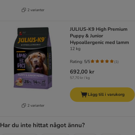
2 varianter
JULIUS-K9 High Premium
Puppy & Junior
Hypoallergenic med lamm
12 kg
Rating: 5/5
(
1
)
692,00 kr
57,70 kr / kg
Lägg till i varukorg
2 varianter
Har du inte hittat något ännu?