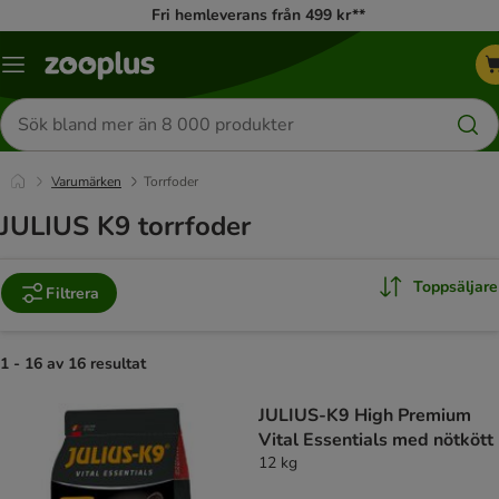
Fri hemleverans från 499 kr**
Katalogmeny
Sök
efter
produkter
Varumärken
Torrfoder
JULIUS K9 torrfoder
Toppsäljare
Filtrera
1 - 16 av 16 resultat
product items have been changed
JULIUS-K9 High Premium
Vital Essentials med nötkött
12 kg