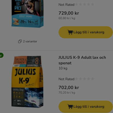
Not Rated
729,00 kr
60,80 kr / kg
Lägg till i varukorg
2 varianter
y
JULIUS K-9 Adult lax och
spenat
10 kg
Not Rated
702,00 kr
70,20 kr / kg
Lägg till i varukorg