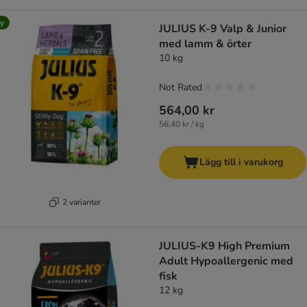
y
JULIUS K-9 Valp & Junior
med lamm & örter
10 kg
Not Rated
564,00 kr
56,40 kr / kg
Lägg till i varukorg
2 varianter
JULIUS-K9 High Premium
Adult Hypoallergenic med
fisk
12 kg