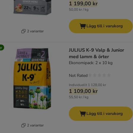
1 199,00 kr
50,00 kr / kg
Lägg till i varukorg
2 varianter
y
JULIUS K-9 Valp & Junior
med lamm & örter
Ekonomipack: 2 x 10 kg
Not Rated
Individuellt
1 128,00 kr
1 109,00 kr
55,50 kr / kg
Lägg till i varukorg
2 varianter