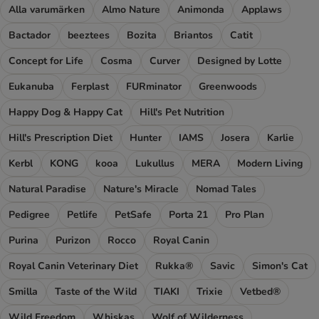
Alla varumärken
Almo Nature
Animonda
Applaws
Bactador
beeztees
Bozita
Briantos
Catit
Concept for Life
Cosma
Curver
Designed by Lotte
Eukanuba
Ferplast
FURminator
Greenwoods
Happy Dog & Happy Cat
Hill's Pet Nutrition
Hill's Prescription Diet
Hunter
IAMS
Josera
Karlie
Kerbl
KONG
kooa
Lukullus
MERA
Modern Living
Natural Paradise
Nature's Miracle
Nomad Tales
Pedigree
Petlife
PetSafe
Porta 21
Pro Plan
Purina
Purizon
Rocco
Royal Canin
Royal Canin Veterinary Diet
Rukka®
Savic
Simon's Cat
Smilla
Taste of the Wild
TIAKI
Trixie
Vetbed®
Wild Freedom
Whiskas
Wolf of Wilderness