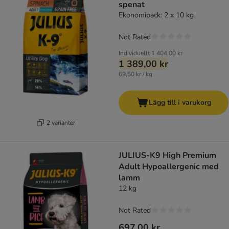
spenat
Ekonomipack: 2 x 10 kg
Not Rated
Individuellt
1 404,00 kr
1 389,00 kr
69,50 kr / kg
Lägg till i varukorg
2 varianter
JULIUS-K9 High Premium
Adult Hypoallergenic med
lamm
12 kg
Not Rated
697,00 kr