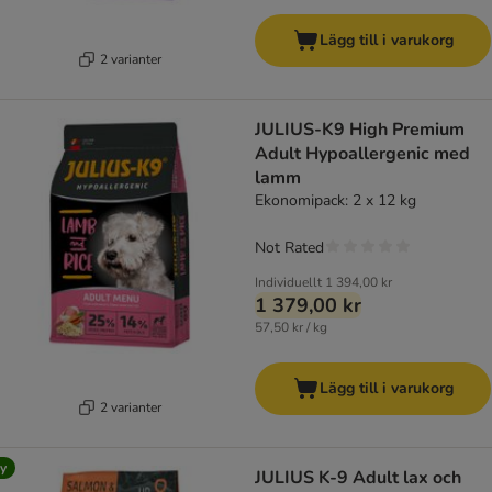
Lägg till i varukorg
2 varianter
JULIUS-K9 High Premium
Adult Hypoallergenic med
lamm
Ekonomipack: 2 x 12 kg
Not Rated
Individuellt
1 394,00 kr
1 379,00 kr
57,50 kr / kg
Lägg till i varukorg
2 varianter
y
JULIUS K-9 Adult lax och