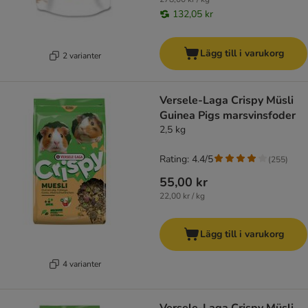
132,05 kr
Lägg till i varukorg
2 varianter
Versele-Laga Crispy Müsli
Guinea Pigs marsvinsfoder
2,5 kg
Rating: 4.4/5
(
255
)
55,00 kr
22,00 kr / kg
Lägg till i varukorg
4 varianter