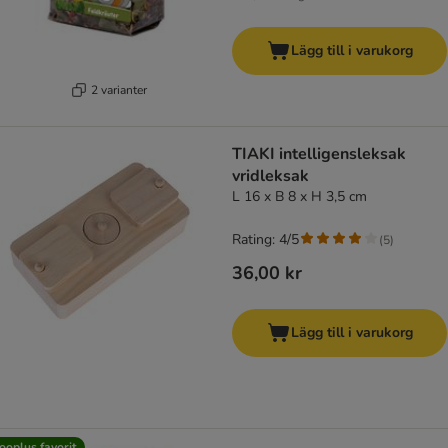
Lägg till i varukorg
2 varianter
TIAKI intelligensleksak
vridleksak
L 16 x B 8 x H 3,5 cm
Rating: 4/5
(
5
)
36,00 kr
Lägg till i varukorg
ooplus favorit