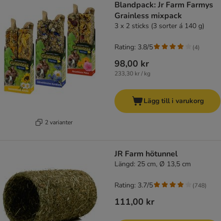
Blandpack: Jr Farm Farmys
Grainless mixpack
3 x 2 sticks (3 sorter á 140 g)
Rating: 3.8/5
(
4
)
98,00 kr
233,30 kr / kg
Lägg till i varukorg
2 varianter
JR Farm hötunnel
Längd: 25 cm, Ø 13,5 cm
Rating: 3.7/5
(
748
)
111,00 kr