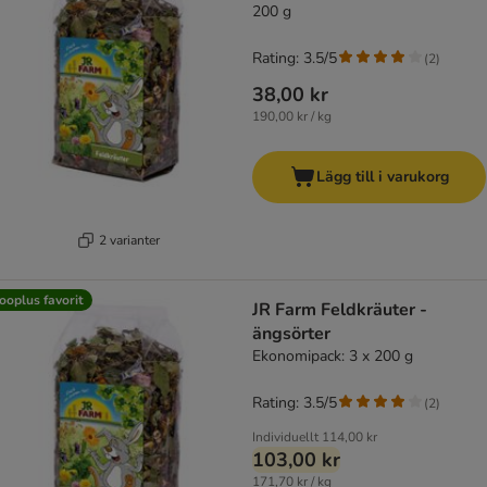
200 g
Rating: 3.5/5
(
2
)
38,00 kr
190,00 kr / kg
Lägg till i varukorg
2 varianter
ooplus favorit
JR Farm Feldkräuter -
ängsörter
Ekonomipack: 3 x 200 g
Rating: 3.5/5
(
2
)
Individuellt
114,00 kr
103,00 kr
171,70 kr / kg