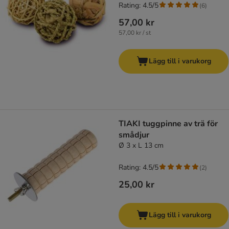
Rating: 4.5/5
(
6
)
57,00 kr
57,00 kr / st
Lägg till i varukorg
TIAKI tuggpinne av trä för
smådjur
Ø 3 x L 13 cm
Rating: 4.5/5
(
2
)
25,00 kr
Lägg till i varukorg