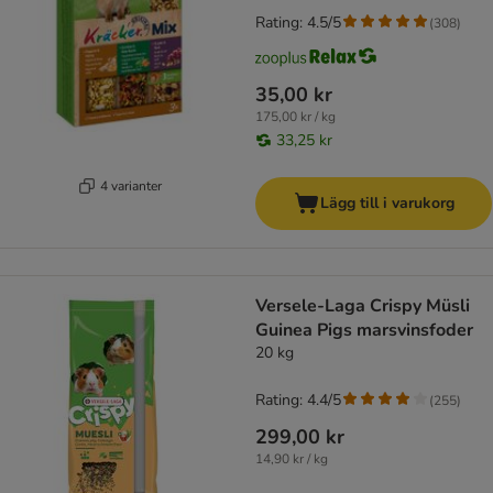
Rating: 4.5/5
(
308
)
35,00 kr
175,00 kr / kg
33,25 kr
4 varianter
Lägg till i varukorg
Versele-Laga Crispy Müsli
Guinea Pigs marsvinsfoder
20 kg
Rating: 4.4/5
(
255
)
299,00 kr
14,90 kr / kg