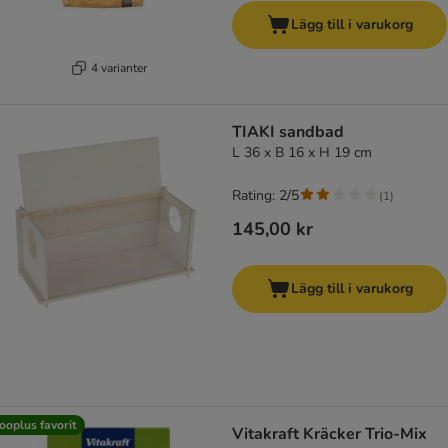
Lägg till i varukorg
4 varianter
TIAKI sandbad
L 36 x B 16 x H 19 cm
Rating: 2/5
(
1
)
145,00 kr
Lägg till i varukorg
ooplus favorit
Vitakraft Kräcker Trio-Mix