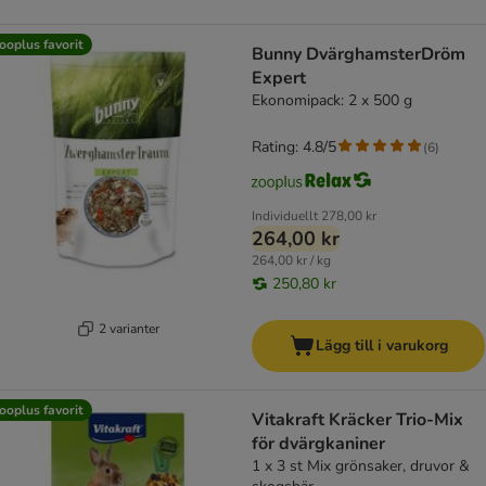
ooplus favorit
Bunny DvärghamsterDröm
Expert
Ekonomipack: 2 x 500 g
Rating: 4.8/5
(
6
)
Individuellt
278,00 kr
264,00 kr
264,00 kr / kg
250,80 kr
2 varianter
Lägg till i varukorg
ooplus favorit
Vitakraft Kräcker Trio-Mix
för dvärgkaniner
1 x 3 st Mix grönsaker, druvor &