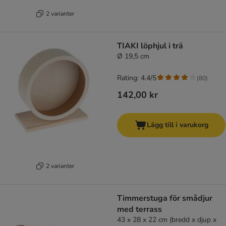
2 varianter
TIAKI löphjul i trä
Ø 19,5 cm
Rating: 4.4/5
(
80
)
142,00 kr
Lägg till i varukorg
2 varianter
Timmerstuga för smådjur
med terrass
43 x 28 x 22 cm (bredd x djup x