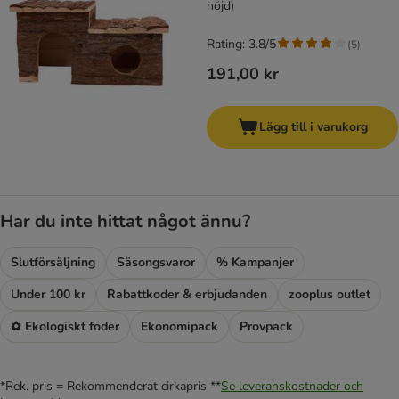
höjd)
Rating: 3.8/5
(
5
)
191,00 kr
Lägg till i varukorg
Har du inte hittat något ännu?
Slutförsäljning
Säsongsvaror
% Kampanjer
Under 100 kr
Rabattkoder & erbjudanden
zooplus outlet
✿ Ekologiskt foder
Ekonomipack
Provpack
*Rek. pris = Rekommenderat cirkapris **
Se leveranskostnader och