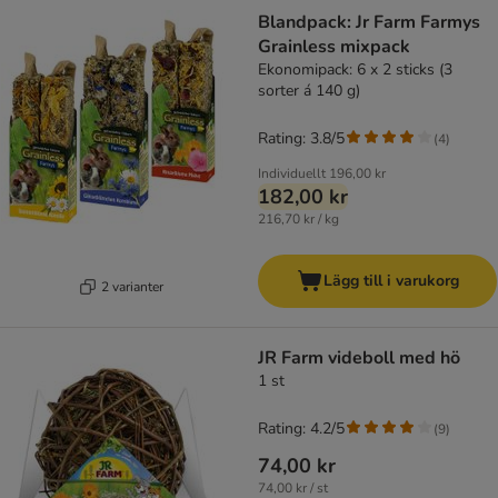
Blandpack: Jr Farm Farmys
Grainless mixpack
Ekonomipack: 6 x 2 sticks (3
sorter á 140 g)
Rating: 3.8/5
(
4
)
Individuellt
196,00 kr
182,00 kr
216,70 kr / kg
Lägg till i varukorg
2 varianter
JR Farm videboll med hö
1 st
Rating: 4.2/5
(
9
)
74,00 kr
74,00 kr / st