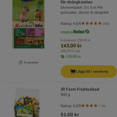
för dvärgkaniner
Ekonomipack: 3 x 3 st Mix
grönsaker, druvor & skogsbär
Rating: 4.5/5
(
308
)
Individuellt
156,00 kr
143,00 kr
238,30 kr / kg
135,85 kr
4 varianter
Lägg till i varukorg
JR Farm Fruktsallad
500 g
Rating: 4.2/5
(
5
)
51,00 kr