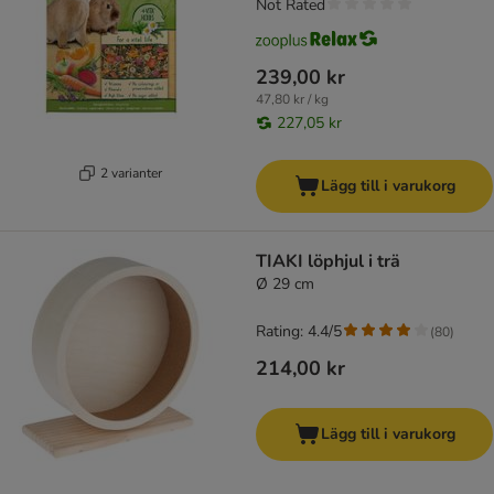
Not Rated
239,00 kr
47,80 kr / kg
227,05 kr
2 varianter
Lägg till i varukorg
TIAKI löphjul i trä
Ø 29 cm
Rating: 4.4/5
(
80
)
214,00 kr
Lägg till i varukorg