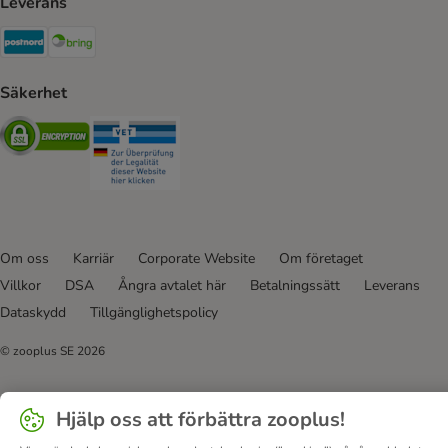
Leverans
Postnord Shipping Method
Bring Shipping Method
Säkerhet
Security
Security
Om oss
Karriär
Corporate Website
Om företaget
Villkor
DSA
Ångra avtalet här
Betalningssätt
Leverans
Dataskydd
Tillgänglighetspolicy
© zooplus SE
2026
Hjälp oss att förbättra zooplus!