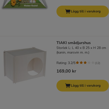
Lägg till i varukorg
TIAKI smådjurshus
Storlek L: L 40 x B 25 x H 28 cm
(kanin, marsvin m. m.)
Rating: 3.2/5
(
12
)
169,00 kr
Lägg till i varukorg