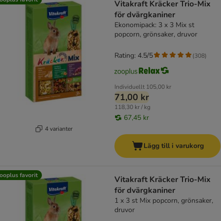
Vitakraft Kräcker Trio-Mix
för dvärgkaniner
Ekonomipack: 3 x 3 Mix st
popcorn, grönsaker, druvor
Rating: 4.5/5
(
308
)
Individuellt
105,00 kr
71,00 kr
118,30 kr / kg
67,45 kr
4 varianter
Lägg till i varukorg
ooplus favorit
Vitakraft Kräcker Trio-Mix
för dvärgkaniner
1 x 3 st Mix popcorn, grönsaker,
druvor