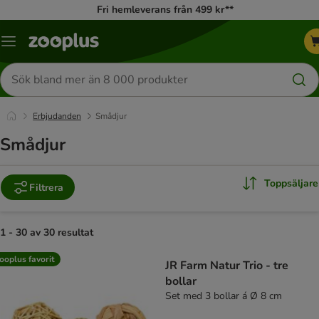
Fri hemleverans från 499 kr**
Katalogmeny
Sök
efter
produkter
Erbjudanden
Smådjur
Smådjur
Toppsäljare
Filtrera
1 - 30 av 30 resultat
product items have been changed
ooplus favorit
JR Farm Natur Trio - tre
bollar
Set med 3 bollar á Ø 8 cm