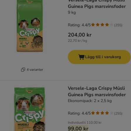
Versele-Laga Crispy Müsli
Guinea Pigs marsvinsfoder
9 kg
Rating: 4.4/5
(
255
)
204,00 kr
22,70 kr / kg
Lägg till i varukorg
4 varianter
Versele-Laga Crispy Müsli
Guinea Pigs marsvinsfoder
Ekonomipack: 2 x 2,5 kg
Rating: 4.4/5
(
255
)
Individuellt
110,00 kr
99,00 kr