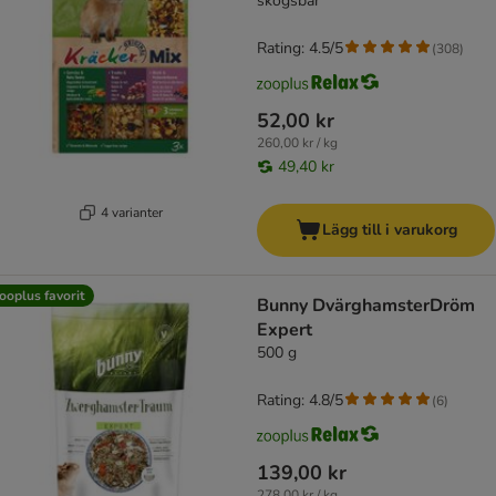
skogsbär
Rating: 4.5/5
(
308
)
52,00 kr
260,00 kr / kg
49,40 kr
4 varianter
Lägg till i varukorg
ooplus favorit
Bunny DvärghamsterDröm
Expert
500 g
Rating: 4.8/5
(
6
)
139,00 kr
278,00 kr / kg