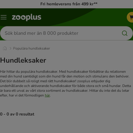
Fri hemleverans från 499 kr**
Katalogmeny
Sök
efter
produkter
Populära hundleksaker
Hundleksaker
Här hittar du populära hundleksaker. Med hundleksaker förbättrar du relationen
med din hund samtidigt som din hund får den motion och stimulans den behöver.
Det blir dubbelt så roligt med rätt hundleksaker! zooplus erbjuder dig
underhållande och aktiverande hundleksaker för både stora och små hundar. Detta
är bara ett urval av vårt stora sortiment av hundleksaker. Hittar du inte det du letar
efter, har vi det förmodligen
här
.
0 - 0 av 0 resultat
product items have been changed