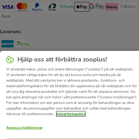
Faktura
Faktura 
Visa Payment Method
Mastercard Payment Method
PayPal Payment Method
BankID Payment Method
Trustly Payment Method
Apple Pay Payment Method
Googple Pay Payment M
Klarna Payment 
Bank
Bank Payment Method
Leverans
Postnord Shipping Method
Bring Shipping Method
Hjälp oss att förbättra zooplus!
Säkerhet
Security
Security
Vi använder kakor, pixlar och andra teknologier ("cookies") på vår webbplats.
Vi använder viktiga kakor för att du ska kunna surfa och handla på vår
webbplats. Med ditt samtycke kan vi aktivera prestanda-, funktions- och
marknadsföringskakor för att förbättra din upplevelse på vår webbplats och för
att visa dig relevanta produkter och tjänster samt för att anpassa annonser. Du
kan göra ändringar när som helst i vårt preferenscenter ("Justera inställningar").
För mer information om den person som är ansvarig för behandlingen av dina
uppgifter, de personuppgifter som behandlas och syftet med behandlingen
Om oss
Karriär
Corporate Website
Om företaget
hänvisas till preferenscenter.
integritetspolicy
Villkor
DSA
Ångra avtalet här
Betalningssätt
Leverans
Dataskydd
Tillgänglighetspolicy
Anpassa inställningar