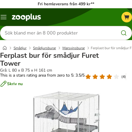
Fri hemleverans från 499 kr**
Katalogmeny
Sök
efter
produkter
Smådjur
Smådjursburar
Marsvinsburar
Ferplast bur för smådjur 
Ferplast bur för smådjur Furet
Tower
Grå: L 80 x B 75 x H 161 cm
This is a stars rating area from zero to 5: 3.5/5
(
4
)
Skriv nu