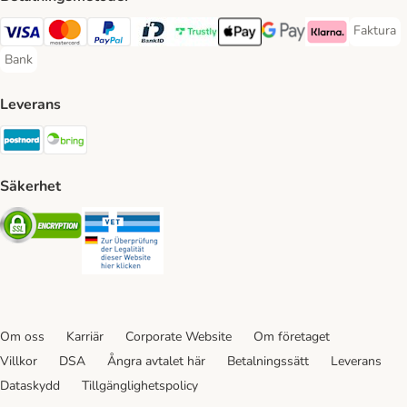
Faktura
Faktura 
Visa Payment Method
Mastercard Payment Method
PayPal Payment Method
BankID Payment Method
Trustly Payment Method
Apple Pay Payment Method
Googple Pay Payment M
Klarna Payment 
Bank
Bank Payment Method
Leverans
Postnord Shipping Method
Bring Shipping Method
Säkerhet
Security
Security
Om oss
Karriär
Corporate Website
Om företaget
Villkor
DSA
Ångra avtalet här
Betalningssätt
Leverans
Dataskydd
Tillgänglighetspolicy