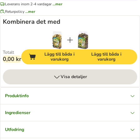
Leverans inom 2-4 vardagar
...mer
Returpolicy
...mer
Kombinera det med
Totalt
Lägg till båda i
Lägg till båda i
0,00 kr
varukorg
varukorg
Visa detaljer
Produktinfo
Ingredienser
Utfodring