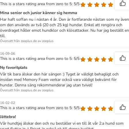
This is a stars rating area from zero to 5: 5/5
Mina senior och junior känner sig hemma
Har haft soffan nu i nästan 4 år. Den är fortfarande nästan som ny även
om den används av två (20 och 25 kg) hundar. Enkel att rengöra och
överdraget håller emot hundklor och klösattacker. Nu har jag beställt en
till.
Översatt från zooplus.de av zooplus
16-09-06
This is a stars rating area from zero to 5: 5/5
Ny favoritplats
Vår tik bara älskar den här sängen :) Tyget är väldigt behagligt och
insidan med Memory Foam verkar också vara väldigt bekvämt för
hundar. Denna säng rekommenderar jag utan tvivel!
Översatt från zooplus.de av zooplus
16-02-02
This is a stars rating area from zero to 5: 5/5
Jättebra!
Vår hundtjej älskar den och nu beställer vi en till åt vår 2:a hund som
snart flyttar in :) Priset är också ok till denna kvalitet.