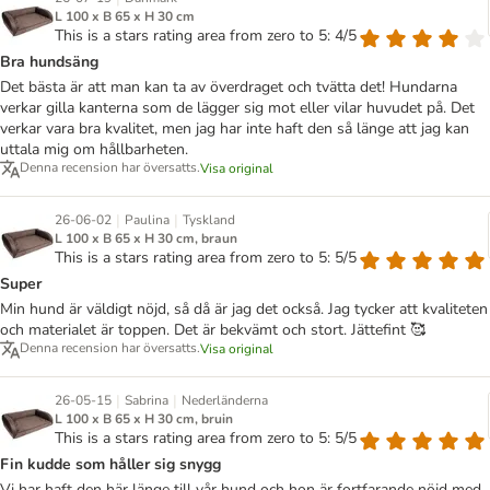
L 100 x B 65 x H 30 cm
This is a stars rating area from zero to 5: 4/5
Bra hundsäng
Det bästa är att man kan ta av överdraget och tvätta det! Hundarna
verkar gilla kanterna som de lägger sig mot eller vilar huvudet på. Det
verkar vara bra kvalitet, men jag har inte haft den så länge att jag kan
uttala mig om hållbarheten.
Denna recension har översatts.
Visa original
|
|
26-06-02
Paulina
Tyskland
L 100 x B 65 x H 30 cm, braun
This is a stars rating area from zero to 5: 5/5
Super
Min hund är väldigt nöjd, så då är jag det också. Jag tycker att kvaliteten
och materialet är toppen. Det är bekvämt och stort. Jättefint 🥰
Denna recension har översatts.
Visa original
|
|
26-05-15
Sabrina
Nederländerna
L 100 x B 65 x H 30 cm, bruin
This is a stars rating area from zero to 5: 5/5
Fin kudde som håller sig snygg
Vi har haft den här länge till vår hund och hon är fortfarande nöjd med