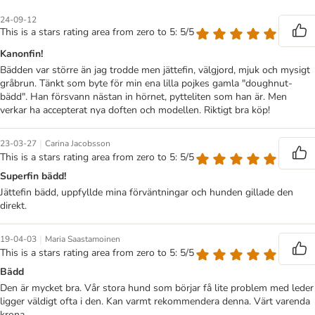
24-09-12
This is a stars rating area from zero to 5: 5/5
Kanonfin!
Bädden var större än jag trodde men jättefin, välgjord, mjuk och mysigt
gråbrun. Tänkt som byte för min ena lilla pojkes gamla "doughnut-
bädd". Han försvann nästan in hörnet, pytteliten som han är. Men
verkar ha accepterat nya doften och modellen. Riktigt bra köp!
|
23-03-27
Carina Jacobsson
This is a stars rating area from zero to 5: 5/5
Superfin bädd!
Jättefin bädd, uppfyllde mina förväntningar och hunden gillade den
direkt.
|
19-04-03
Maria Saastamoinen
This is a stars rating area from zero to 5: 5/5
Bädd
Den är mycket bra. Vår stora hund som börjar få lite problem med leder
ligger väldigt ofta i den. Kan varmt rekommendera denna. Värt varenda
krona.