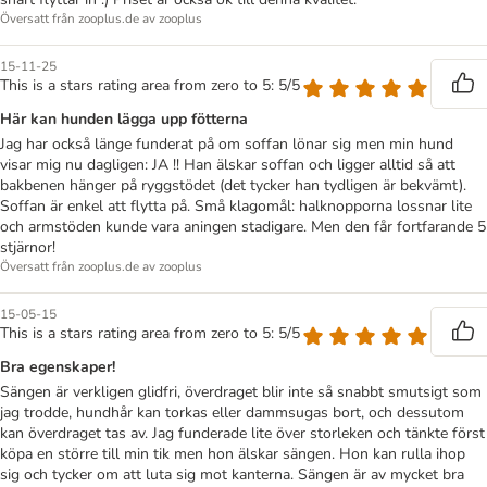
Översatt från zooplus.de av zooplus
15-11-25
This is a stars rating area from zero to 5: 5/5
Här kan hunden lägga upp fötterna
Jag har också länge funderat på om soffan lönar sig men min hund
visar mig nu dagligen: JA !! Han älskar soffan och ligger alltid så att
bakbenen hänger på ryggstödet (det tycker han tydligen är bekvämt).
Soffan är enkel att flytta på. Små klagomål: halknopporna lossnar lite
och armstöden kunde vara aningen stadigare. Men den får fortfarande 5
stjärnor!
Översatt från zooplus.de av zooplus
15-05-15
This is a stars rating area from zero to 5: 5/5
Bra egenskaper!
Sängen är verkligen glidfri, överdraget blir inte så snabbt smutsigt som
jag trodde, hundhår kan torkas eller dammsugas bort, och dessutom
kan överdraget tas av. Jag funderade lite över storleken och tänkte först
köpa en större till min tik men hon älskar sängen. Hon kan rulla ihop
sig och tycker om att luta sig mot kanterna. Sängen är av mycket bra