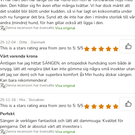
den. Den håller sig fin även efter många tvättar. Vi har dock märkt att
det snabbt blir blött under kudden, så vi har lagt en kokosmatta under
och nu fungerar det bra. Synd att de inte har den i mindre storlek till vår
andra (mindre) hund, för han gillar också att ligga i den.
Denna recension har översatts.
Visa original
|
|
25-12-04
Ditte
Danmark
This is a stars rating area from zero to 5: 5/5
Värt varenda krona
Äntligen har jag hittat SÄNGEN, en ortopedisk hundsäng som både är
snygg, lätt att rengöra (det kan inte gömma sig några små insekter utan
att jag ser dem) och har superbra komfort 👍 Min husky älskar sängen.
Kan bara rekommendera!
Denna recension har översatts.
Visa original
|
|
25-11-16
Mia
Slovakien
This is a stars rating area from zero to 5: 5/5
Perfekt
Sängen är verkligen fantastisk och lätt att dammsuga. Kvalitet för
pengarna. Det är absolut värt att investera i.
Denna recension har översatts.
Visa original