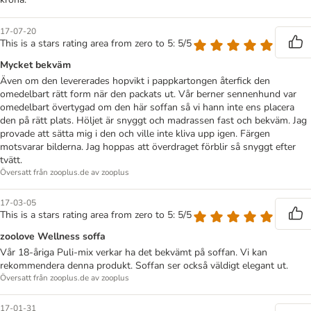
17-07-20
This is a stars rating area from zero to 5: 5/5
Mycket bekväm
Även om den levererades hopvikt i pappkartongen återfick den
omedelbart rätt form när den packats ut. Vår berner sennenhund var
omedelbart övertygad om den här soffan så vi hann inte ens placera
den på rätt plats. Höljet är snyggt och madrassen fast och bekväm. Jag
provade att sätta mig i den och ville inte kliva upp igen. Färgen
motsvarar bilderna. Jag hoppas att överdraget förblir så snyggt efter
tvätt.
Översatt från zooplus.de av zooplus
17-03-05
This is a stars rating area from zero to 5: 5/5
zoolove Wellness soffa
Vår 18-åriga Puli-mix verkar ha det bekvämt på soffan. Vi kan
rekommendera denna produkt. Soffan ser också väldigt elegant ut.
Översatt från zooplus.de av zooplus
17-01-31