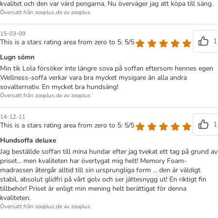
kvalitet och den var värd pengarna. Nu överväger jag att köpa till säng.
Översatt från zooplus.de av zooplus
15-03-09
1
This is a stars rating area from zero to 5: 5/5
Lugn sömn
Min tik Lola försöker inte längre sova på soffan eftersom hennes egen
Wellness-soffa verkar vara bra mycket mysigare än alla andra
sovalternativ. En mycket bra hundsäng!
Översatt från zooplus.de av zooplus
14-12-11
1
This is a stars rating area from zero to 5: 5/5
Hundsoffa deluxe
Jag beställde soffan till mina hundar efter jag tvekat ett tag på grund av
priset... men kvaliteten har övertygat mig helt! Memory Foam-
madrassen återgår alltid till sin ursprungliga form ... den är väldigt
stabil, absolut glidfri på vårt golv och ser jättesnygg ut! En riktigt fin
tillbehör! Priset är enligt min mening helt berättigat för denna
kvaliteten.
Översatt från zooplus.de av zooplus