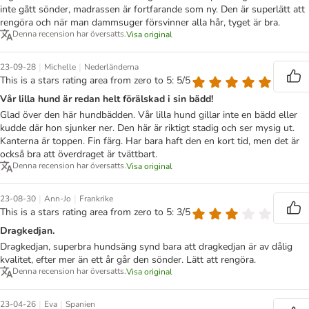
inte gått sönder, madrassen är fortfarande som ny. Den är superlätt att
rengöra och när man dammsuger försvinner alla hår, tyget är bra.
Denna recension har översatts.
Visa original
|
|
23-09-28
Michelle
Nederländerna
This is a stars rating area from zero to 5: 5/5
Vår lilla hund är redan helt förälskad i sin bädd!
Glad över den här hundbädden. Vår lilla hund gillar inte en bädd eller
kudde där hon sjunker ner. Den här är riktigt stadig och ser mysig ut.
Kanterna är toppen. Fin färg. Har bara haft den en kort tid, men det är
också bra att överdraget är tvättbart.
Denna recension har översatts.
Visa original
|
|
23-08-30
Ann-Jo
Frankrike
This is a stars rating area from zero to 5: 3/5
Dragkedjan.
Dragkedjan, superbra hundsäng synd bara att dragkedjan är av dålig
kvalitet, efter mer än ett år går den sönder. Lätt att rengöra.
Denna recension har översatts.
Visa original
|
|
23-04-26
Eva
Spanien