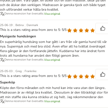
mycket på den. Våra tjejer, en boxer och en liten malteser, delar på den
och de älskar den verkligen. Madrassen är ganska tjock och både tyget
och utförandet verkar hålla bra kvalitet.
Denna recension har översatts.
Visa original
|
|
25-06-19
Betina
Danmark
This is a stars rating area from zero to 5: 5/5
Mysigaste hundsängen
En superhärlig hundsäng som har gått i arv från vår gamla hund till vår
nya. Supermjuk och med bra stöd. Även efter att ha tvättat överdraget
flera gånger är den fortfarande jättefin. Kuddarna har inte ändrat form
trots att hundarna har använt den flitigt genom åren.
Denna recension har översatts.
Visa original
|
|
25-05-03
Greg
Frankrike
This is a stars rating area from zero to 5: 5/5
Superköp
Köpte den förra månaden och min hund kan inte vara utan den längre..
Madrassen är av riktigt bra kvalitet.. Dessutom är den tillräckligt stor för
att min staffie ska kunna sträcka ut sig helt.. Jag rekommenderar den
Denna recension har översatts.
Visa original