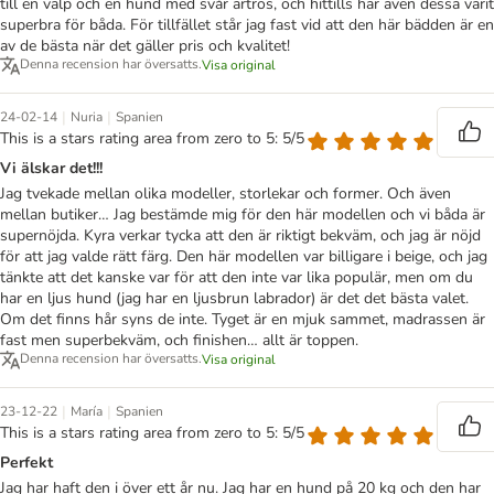
till en valp och en hund med svår artros, och hittills har även dessa varit
superbra för båda. För tillfället står jag fast vid att den här bädden är en
av de bästa när det gäller pris och kvalitet!
Denna recension har översatts.
Visa original
|
|
24-02-14
Nuria
Spanien
This is a stars rating area from zero to 5: 5/5
Vi älskar det!!!
Jag tvekade mellan olika modeller, storlekar och former. Och även
mellan butiker… Jag bestämde mig för den här modellen och vi båda är
supernöjda. Kyra verkar tycka att den är riktigt bekväm, och jag är nöjd
för att jag valde rätt färg. Den här modellen var billigare i beige, och jag
tänkte att det kanske var för att den inte var lika populär, men om du
har en ljus hund (jag har en ljusbrun labrador) är det det bästa valet.
Om det finns hår syns de inte. Tyget är en mjuk sammet, madrassen är
fast men superbekväm, och finishen… allt är toppen.
Denna recension har översatts.
Visa original
|
|
23-12-22
María
Spanien
This is a stars rating area from zero to 5: 5/5
Perfekt
Jag har haft den i över ett år nu. Jag har en hund på 20 kg och den har