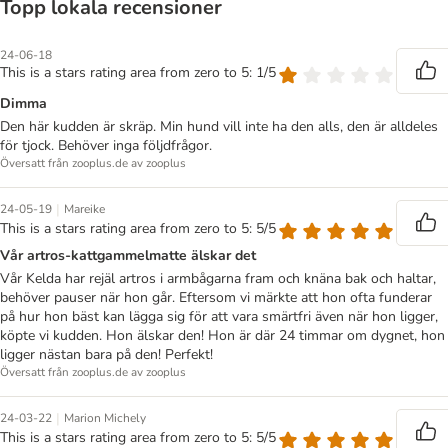
Topp lokala recensioner
24-06-18
This is a stars rating area from zero to 5: 1/5
Dimma
Den här kudden är skräp. Min hund vill inte ha den alls, den är alldeles
för tjock. Behöver inga följdfrågor.
Översatt från zooplus.de av zooplus
|
24-05-19
Mareike
This is a stars rating area from zero to 5: 5/5
Vår artros-kattgammelmatte älskar det
Vår Kelda har rejäl artros i armbågarna fram och knäna bak och haltar,
behöver pauser när hon går. Eftersom vi märkte att hon ofta funderar
på hur hon bäst kan lägga sig för att vara smärtfri även när hon ligger,
köpte vi kudden. Hon älskar den! Hon är där 24 timmar om dygnet, hon
ligger nästan bara på den! Perfekt!
Översatt från zooplus.de av zooplus
|
24-03-22
Marion Michely
This is a stars rating area from zero to 5: 5/5