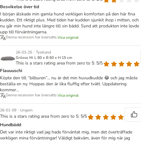
Besvikelse över tid
I början älskade min gamla hund verkligen komforten på den här fina
kudden. Ett riktigt plus. Med tiden har kudden sjunkit ihop i mitten, och
nu går min hund inte längre till sin bädd. Synd att produkten inte levde
upp till förväntningarna.
Denna recension har översatts.
Visa original
|
26-03-25
Tyskland
Grösse M: L 80 x B 60 x H 15 cm
This is a stars rating area from zero to 5: 5/5
Flauuuschi
Köpte den till ”bilburen”... nu är det min huvudkudde 😂 och jag måste
beställa en ny. Hoppas den är lika fluffig efter tvätt. Uppdatering
kommer...
Denna recension har översatts.
Visa original
|
26-01-09
Ungern
This is a stars rating area from zero to 5: 5/5
Hundbädd
Det var inte riktigt vad jag hade förväntat mig, men det överträffade
verkligen mina förväntningar! Väldigt bekväm, även för mig när jag