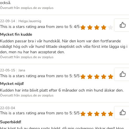
också.
Översatt från zooplus.de av zooplus
|
22-09-14
Helga Jauernig
This is a stars rating area from zero to 5: 4/5
Mycket fin kudde
Kudden passar bra i vår hundskål. När den kom var den fortfarande
väldigt hög och vår hund tittade skeptiskt och ville först inte lägga sig i
den, men nu har han accepterat den.
Översatt från zooplus.de av zooplus
|
22-05-15
Jana
This is a stars rating area from zero to 5: 5/5
Mycket nöjd!
Kudden har inte blivit platt efter 6 månader och min hund älskar den.
Översatt från zooplus.de av zooplus
22-03-04
This is a stars rating area from zero to 5: 5/5
Superbädd!
Har köpt två av denna sorts bädd, då min cockerpoo älskar den!! Hon