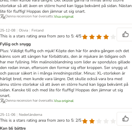
bred, men kunde vara längre. Det skulle gärna få finnas ännu större
storlekar så att även en större hund kan ligga bekvämt på sidan. Nästan
lite för fluffig! Hoppas den jämnar ut sig snart.
Denna recension har översatts.
Visa original
|
|
25-12-08
Olivia
Finland
This is a stars rating area from zero to 5: 4/5
Fyllig och snygg
Plus: Väldigt fluffig och mjuk! Köpte den här för andra gången och det
känns som att sängen har förbättrats, den är mjukare än tidigare och
har mer fyllning. Min malinoisblandning som lider av spondylos gillade
den redan innan, eftersom den formar sig efter kroppen. Ser snygg ut
och passar säkert in i många inredningsstilar. Minus: XL-storleken är
härligt bred, men kunde vara längre. Det skulle också vara bra med
ännu större storlekar så att även en större hund kan ligga bekvämt på
sidan. Kanske till och med lite för fluffig! Hoppas den jämnar ut sig
snart.
Denna recension har översatts.
Visa original
|
25-11-06
Nederländerna
This is a stars rating area from zero to 5: 2/5
Kan bli bättre