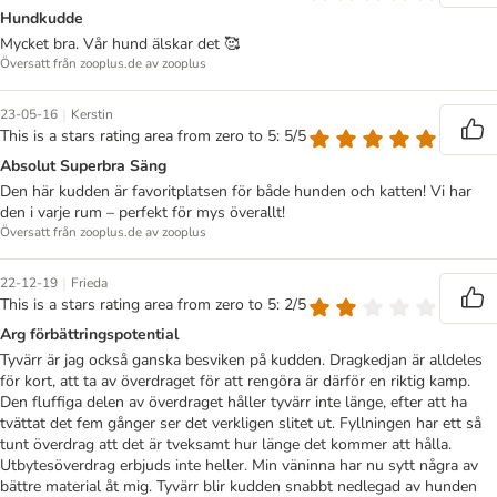
Hundkudde
Mycket bra. Vår hund älskar det 🥰
Översatt från zooplus.de av zooplus
|
23-05-16
Kerstin
This is a stars rating area from zero to 5: 5/5
Absolut Superbra Säng
Den här kudden är favoritplatsen för både hunden och katten! Vi har
den i varje rum – perfekt för mys överallt!
Översatt från zooplus.de av zooplus
|
22-12-19
Frieda
This is a stars rating area from zero to 5: 2/5
Arg förbättringspotential
Tyvärr är jag också ganska besviken på kudden. Dragkedjan är alldeles
för kort, att ta av överdraget för att rengöra är därför en riktig kamp.
Den fluffiga delen av överdraget håller tyvärr inte länge, efter att ha
tvättat det fem gånger ser det verkligen slitet ut. Fyllningen har ett så
tunt överdrag att det är tveksamt hur länge det kommer att hålla.
Utbytesöverdrag erbjuds inte heller. Min väninna har nu sytt några av
bättre material åt mig. Tyvärr blir kudden snabbt nedlegad av hunden