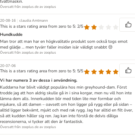
tvättmaskin.
Översatt från zooplus.de av zooplus
|
20-08-16
claudia Amtmann
This is a stars rating area from zero to 5: 2/5
Hundkudde
Man tror att man har en högkvalitativ produkt som också togs emot
med glädje ... men tyvärr faller insidan isär väldigt snabbt 😒
Översatt från zooplus.de av zooplus
20-07-06
This is a stars rating area from zero to 5: 5/5
Vi har numera 3 av dessa i användning.
Kuddarna har blivit väldigt populära hos min greyhound-dam. Först
trodde jag att hon aldrig skulle gå in i sina korgar, men nu vill hon inte
lämna dem alls. Innerkudden blir med tiden lite mer formbar och
mjukare, så att damen – oavsett om hon ligger på rygg eller på sidan –
alltid ligger bekvämt, mjukt och med rak rygg. Jag har alltid en filt över,
så att kudden håller sig ren. Jag kan inte förstå de delvis dåliga
recensionerna, vi tycker att den är fantastisk.
Översatt från zooplus.de av zooplus