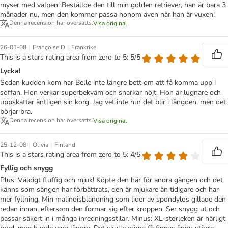
myser med valpen! Beställde den till min golden retriever, han är bara 3
månader nu, men den kommer passa honom även när han är vuxen!
Denna recension har översatts.
Visa original
|
|
26-01-08
Françoise D
Frankrike
This is a stars rating area from zero to 5: 5/5
Lycka!
Sedan kudden kom har Belle inte längre bett om att få komma upp i
soffan. Hon verkar superbekväm och snarkar nöjt. Hon är lugnare och
uppskattar äntligen sin korg. Jag vet inte hur det blir i längden, men det
börjar bra.
Denna recension har översatts.
Visa original
|
|
25-12-08
Olivia
Finland
This is a stars rating area from zero to 5: 4/5
Fyllig och snygg
Plus: Väldigt fluffig och mjuk! Köpte den här för andra gången och det
känns som sängen har förbättrats, den är mjukare än tidigare och har
mer fyllning. Min malinoisblandning som lider av spondylos gillade den
redan innan, eftersom den formar sig efter kroppen. Ser snygg ut och
passar säkert in i många inredningsstilar. Minus: XL-storleken är härligt