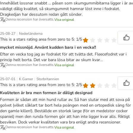
Innehållet lossnar snabbt ... påsen som skumgummibitarna ligger i är av
väldigt dålig kvalitet, så skumgummit hamnar löst inne i fodralet.
Dragkedjan har dessutom redan gått sönder.
Denna recension har översatts.
Visa original
|
25-08-27
Nederländerna
This is a stars rating area from zero to 5: 1/5
mycket missnöjd. Använt kudden bara i en vecka!!
Efter en vecka tog jag av fodralet för att tvätta det. Fleecefodret var i
princip helt borta. Det var bara lösa bitar av skum kvar...
Denna recension har översatts.
Visa original
|
|
25-07-01
K Garner
Storbritannien
This is a stars rating area from zero to 5: 2/5
Kvaliteten är bra men formen är dåligt designad
Formen är sådan att min hund rullar av. Så han slutar med att sova på
golvet (vilket såklart tar bort hela poängen med en ortopedisk säng för
den gamle killen!). Beställde en storlek large (för en medelstor cocker
spaniel) men den runda formen gör att han inte ligger kvar alls. Riktigt
besviken. Dock verkar kvaliteten vara bra enligt andra recensioner.
Denna recension har översatts.
Visa original