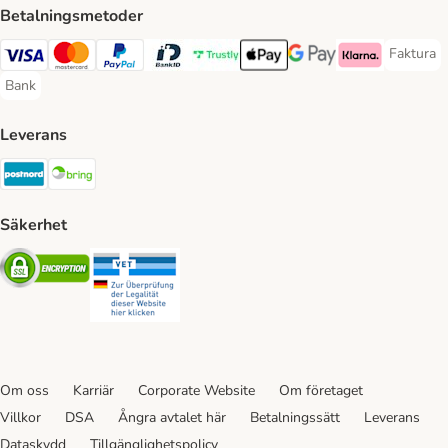
Betalningsmetoder
Faktura
Faktura 
Visa Payment Method
Mastercard Payment Method
PayPal Payment Method
BankID Payment Method
Trustly Payment Method
Apple Pay Payment Method
Googple Pay Payment M
Klarna Payment 
Bank
Bank Payment Method
Leverans
Postnord Shipping Method
Bring Shipping Method
Säkerhet
Security
Security
Om oss
Karriär
Corporate Website
Om företaget
Villkor
DSA
Ångra avtalet här
Betalningssätt
Leverans
Dataskydd
Tillgänglighetspolicy