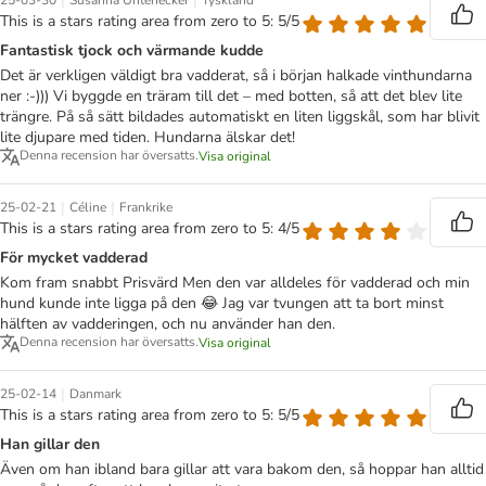
|
|
25-03-30
Susanna Untenecker
Tyskland
This is a stars rating area from zero to 5: 5/5
Fantastisk tjock och värmande kudde
Det är verkligen väldigt bra vadderat, så i början halkade vinthundarna
ner :-))) Vi byggde en träram till det – med botten, så att det blev lite
trängre. På så sätt bildades automatiskt en liten liggskål, som har blivit
lite djupare med tiden. Hundarna älskar det!
Denna recension har översatts.
Visa original
|
|
25-02-21
Céline
Frankrike
This is a stars rating area from zero to 5: 4/5
För mycket vadderad
Kom fram snabbt Prisvärd Men den var alldeles för vadderad och min
hund kunde inte ligga på den 😂 Jag var tvungen att ta bort minst
hälften av vadderingen, och nu använder han den.
Denna recension har översatts.
Visa original
|
25-02-14
Danmark
This is a stars rating area from zero to 5: 5/5
Han gillar den
Även om han ibland bara gillar att vara bakom den, så hoppar han alltid