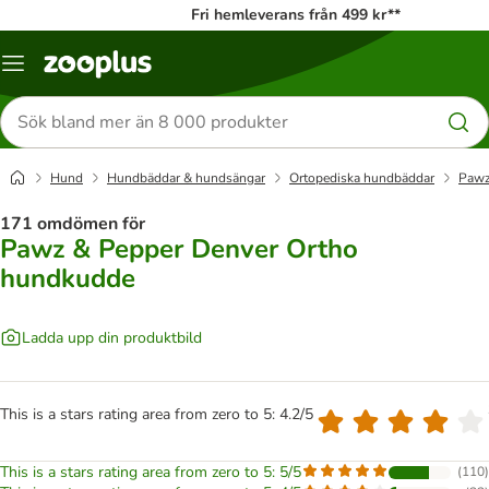
Fri hemleverans från 499 kr**
Katalogmeny
Sök
efter
produkter
Hund
Hundbäddar & hundsängar
Ortopediska hundbäddar
Pawz
171 omdömen för
Pawz & Pepper Denver Ortho
hundkudde
Ladda upp din produktbild
This is a stars rating area from zero to 5: 4.2/5
This is a stars rating area from zero to 5: 5/5
(
110
)