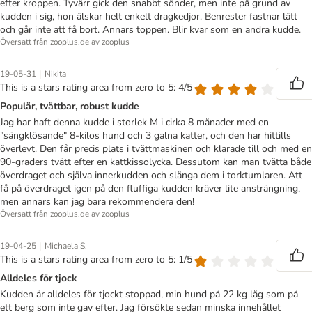
efter kroppen. Tyvärr gick den snabbt sönder, men inte på grund av
kudden i sig, hon älskar helt enkelt dragkedjor. Benrester fastnar lätt
och går inte att få bort. Annars toppen. Blir kvar som en andra kudde.
Översatt från zooplus.de av zooplus
|
19-05-31
Nikita
This is a stars rating area from zero to 5: 4/5
Populär, tvättbar, robust kudde
Jag har haft denna kudde i storlek M i cirka 8 månader med en
"sängklösande" 8-kilos hund och 3 galna katter, och den har hittills
överlevt. Den får precis plats i tvättmaskinen och klarade till och med en
90-graders tvätt efter en kattkissolycka. Dessutom kan man tvätta både
överdraget och själva innerkudden och slänga dem i torktumlaren. Att
få på överdraget igen på den fluffiga kudden kräver lite ansträngning,
men annars kan jag bara rekommendera den!
Översatt från zooplus.de av zooplus
|
19-04-25
Michaela S.
This is a stars rating area from zero to 5: 1/5
Alldeles för tjock
Kudden är alldeles för tjockt stoppad, min hund på 22 kg låg som på
ett berg som inte gav efter. Jag försökte sedan minska innehållet