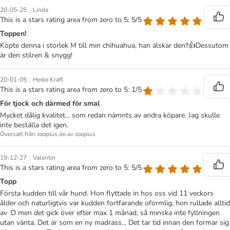
|
20-05-25
Linda
This is a stars rating area from zero to 5: 5/5
Toppen!
Köpte denna i storlek M till min chihuahua, han älskar den!!👍Dessutom
är den stilren & snygg!
|
20-01-05
Heike Kraft
This is a stars rating area from zero to 5: 1/5
För tjock och därmed för smal
Mycket dålig kvalitet... som redan nämnts av andra köpare. Jag skulle
inte beställa det igen.
Översatt från zooplus.de av zooplus
|
19-12-27
Valentin
This is a stars rating area from zero to 5: 5/5
Topp
Första kudden till vår hund. Hon flyttade in hos oss vid 11 veckors
ålder och naturligtvis var kudden fortfarande oformlig, hon rullade alltid
av :D men det gick över efter max 1 månad, så minska inte fyllningen
utan vänta. Det är som en ny madrass... Det tar tid innan den formar sig