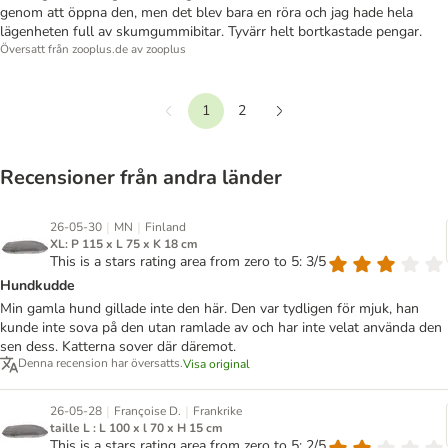
genom att öppna den, men det blev bara en röra och jag hade hela
lägenheten full av skumgummibitar. Tyvärr helt bortkastade pengar.
Översatt från zooplus.de av zooplus
1
2
Föregående
Nästa
Recensioner från andra länder
|
|
26-05-30
MN
Finland
XL: P 115 x L 75 x K 18 cm
This is a stars rating area from zero to 5: 3/5
Hundkudde
Min gamla hund gillade inte den här. Den var tydligen för mjuk, han
kunde inte sova på den utan ramlade av och har inte velat använda den
sen dess. Katterna sover där däremot.
Denna recension har översatts.
Visa original
|
|
26-05-28
Françoise D.
Frankrike
taille L : L 100 x l 70 x H 15 cm
This is a stars rating area from zero to 5: 2/5