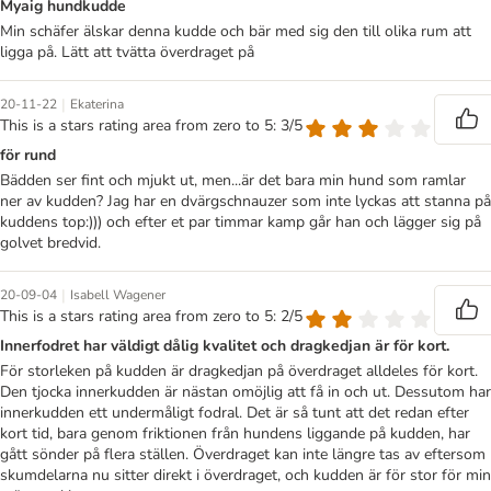
Myaig hundkudde
Min schäfer älskar denna kudde och bär med sig den till olika rum att
ligga på. Lätt att tvätta överdraget på
|
20-11-22
Ekaterina
This is a stars rating area from zero to 5: 3/5
för rund
Bädden ser fint och mjukt ut, men...är det bara min hund som ramlar
ner av kudden? Jag har en dvärgschnauzer som inte lyckas att stanna på
kuddens top:))) och efter et par timmar kamp går han och lägger sig på
golvet bredvid.
|
20-09-04
Isabell Wagener
This is a stars rating area from zero to 5: 2/5
Innerfodret har väldigt dålig kvalitet och dragkedjan är för kort.
För storleken på kudden är dragkedjan på överdraget alldeles för kort.
Den tjocka innerkudden är nästan omöjlig att få in och ut. Dessutom har
innerkudden ett undermåligt fodral. Det är så tunt att det redan efter
kort tid, bara genom friktionen från hundens liggande på kudden, har
gått sönder på flera ställen. Överdraget kan inte längre tas av eftersom
skumdelarna nu sitter direkt i överdraget, och kudden är för stor för min