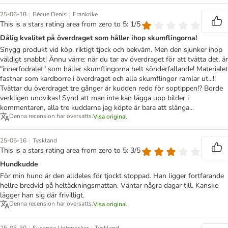
|
|
25-06-18
Bécue Denis
Frankrike
This is a stars rating area from zero to 5: 1/5
Dålig kvalitet på överdraget som håller ihop skumflingorna!
Snygg produkt vid köp, riktigt tjock och bekväm. Men den sjunker ihop
väldigt snabbt! Ännu värre: när du tar av överdraget för att tvätta det, är
"innerfodralet" som håller skumflingorna helt sönderfallande! Materialet
fastnar som kardborre i överdraget och alla skumflingor ramlar ut...!!
Tvättar du överdraget tre gånger är kudden redo för soptippen!? Borde
verkligen undvikas! Synd att man inte kan lägga upp bilder i
kommentaren, alla tre kuddarna jag köpte är bara att slänga...
Denna recension har översatts.
Visa original
|
25-05-16
Tyskland
This is a stars rating area from zero to 5: 3/5
Hundkudde
För min hund är den alldeles för tjockt stoppad. Han ligger fortfarande
hellre bredvid på heltäckningsmattan. Väntar några dagar till. Kanske
lägger han sig där frivilligt.
Denna recension har översatts.
Visa original