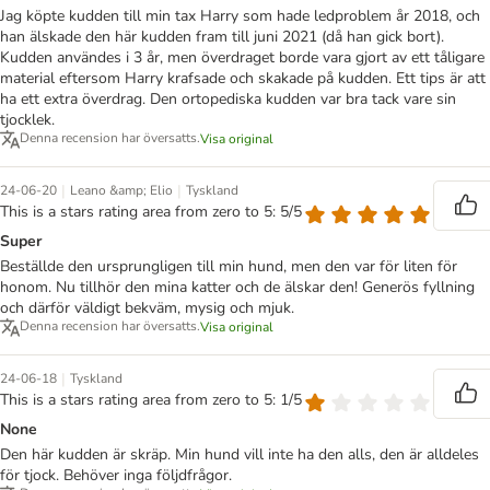
Jag köpte kudden till min tax Harry som hade ledproblem år 2018, och
han älskade den här kudden fram till juni 2021 (då han gick bort).
Kudden användes i 3 år, men överdraget borde vara gjort av ett tåligare
material eftersom Harry krafsade och skakade på kudden. Ett tips är att
ha ett extra överdrag. Den ortopediska kudden var bra tack vare sin
tjocklek.
Denna recension har översatts.
Visa original
|
|
24-06-20
Leano &amp; Elio
Tyskland
This is a stars rating area from zero to 5: 5/5
Super
Beställde den ursprungligen till min hund, men den var för liten för
honom. Nu tillhör den mina katter och de älskar den! Generös fyllning
och därför väldigt bekväm, mysig och mjuk.
Denna recension har översatts.
Visa original
|
24-06-18
Tyskland
This is a stars rating area from zero to 5: 1/5
None
Den här kudden är skräp. Min hund vill inte ha den alls, den är alldeles
för tjock. Behöver inga följdfrågor.