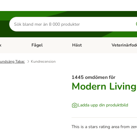
Sök
efter
produkter
k
Fågel
Häst
Veterinärfod
category menu: Smådjur
Open category menu: Fisk
Open category menu: Fågel
Open category 
hundsäng Tabac
Kundrecension
1445 omdömen för
Modern Livin
Ladda upp din produktbild
This is a stars rating area from zer