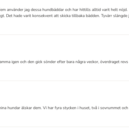
fem använder jag dessa hundbäddar och har hittills alltid varit helt nöjd
t. Det hade varit konsekvent att skicka tillbaka bädden. Tyvärr slängde 
 samma igen och den gick sönder efter bara några veckor, överdraget rev
ina hundar älskar dem. Vi har fyra stycken i huset, två i sovrummet och 