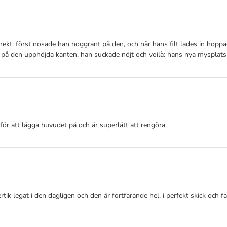
ekt: först nosade han noggrant på den, och när hans filt lades in hoppa
 den upphöjda kanten, han suckade nöjt och voilà: hans nya mysplats var 
 för att lägga huvudet på och är superlätt att rengöra.
 legat i den dagligen och den är fortfarande hel, i perfekt skick och fan