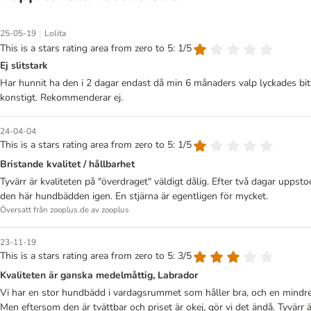
|
25-05-19
Lolita
This is a stars rating area from zero to 5: 1/5
Ej slitstark
Har hunnit ha den i 2 dagar endast då min 6 månaders valp lyckades bita s
konstigt. Rekommenderar ej.
24-04-04
This is a stars rating area from zero to 5: 1/5
Bristande kvalitet / hållbarhet
Tyvärr är kvaliteten på "överdraget" väldigt dålig. Efter två dagar uppsto
den här hundbädden igen. En stjärna är egentligen för mycket.
Översatt från zooplus.de av zooplus
23-11-19
This is a stars rating area from zero to 5: 3/5
Kvaliteten är ganska medelmåttig, Labrador
Vi har en stor hundbädd i vardagsrummet som håller bra, och en mindre i
Men eftersom den är tvättbar och priset är okej, gör vi det ändå. Tyvärr ä