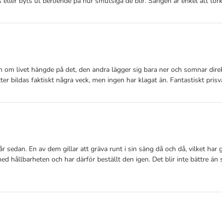
ller byts ut beroende på hur smutsiga de blir. Sängen är enkel att torka 
om om livet hängde på det, den andra lägger sig bara ner och somnar dire
nätter bildas faktiskt några veck, men ingen har klagat än. Fantastiskt prisv
r sedan. En av dem gillar att gräva runt i sin säng då och då, vilket har 
d hållbarheten och har därför beställt den igen. Det blir inte bättre än s