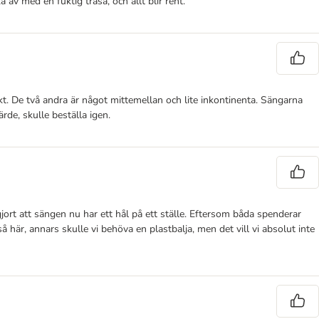
av med en fuktig trasa, och allt blir rent.
kt. De två andra är något mittemellan och lite inkontinenta. Sängarna
ärde, skulle beställa igen.
gjort att sängen nu har ett hål på ett ställe. Eftersom båda spenderar
å här, annars skulle vi behöva en plastbalja, men det vill vi absolut inte