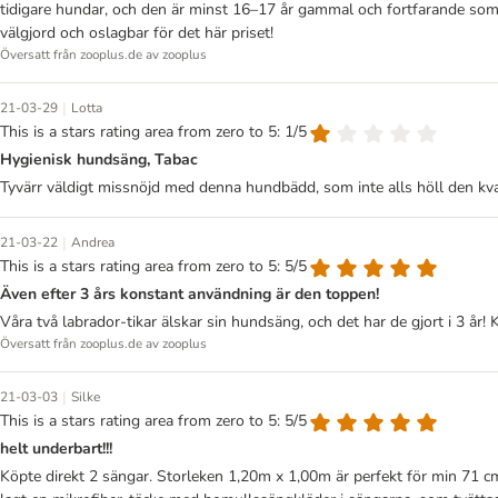
tidigare hundar, och den är minst 16–17 år gammal och fortfarande som
välgjord och oslagbar för det här priset!
Översatt från zooplus.de av zooplus
|
21-03-29
Lotta
This is a stars rating area from zero to 5: 1/5
Hygienisk hundsäng, Tabac
Tyvärr väldigt missnöjd med denna hundbädd, som inte alls höll den kva
|
21-03-22
Andrea
This is a stars rating area from zero to 5: 5/5
Även efter 3 års konstant användning är den toppen!
Våra två labrador-tikar älskar sin hundsäng, och det har de gjort i 3 år! 
Översatt från zooplus.de av zooplus
|
21-03-03
Silke
This is a stars rating area from zero to 5: 5/5
helt underbart!!!
Köpte direkt 2 sängar. Storleken 1,20m x 1,00m är perfekt för min 71 cm