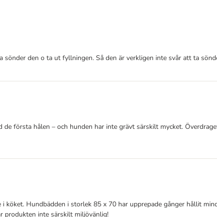
önder den o ta ut fyllningen. Så den är verkligen inte svår att ta sönder
d de första hålen – och hunden har inte grävt särskilt mycket. Överdraget 
 köket. Hundbädden i storlek 85 x 70 har upprepade gånger hållit mindre 
r produkten inte särskilt miljövänlig!