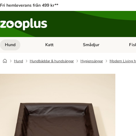
Fri hemleverans från 499 kr**
Hund
Katt
Smådjur
Fis
Open category menu: Hund
Open category menu: Katt
Open 
Hund
Hundbäddar & hundsängar
Hygiensängar
Modern Living 