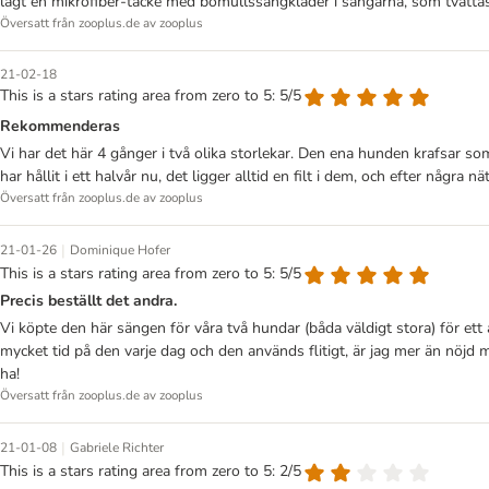
lagt en mikrofiber-täcke med bomullssängkläder i sängarna, som tvättas e
Översatt från zooplus.de av zooplus
21-02-18
This is a stars rating area from zero to 5: 5/5
Rekommenderas
Vi har det här 4 gånger i två olika storlekar. Den ena hunden krafsar s
har hållit i ett halvår nu, det ligger alltid en filt i dem, och efter några 
Översatt från zooplus.de av zooplus
|
21-01-26
Dominique Hofer
This is a stars rating area from zero to 5: 5/5
Precis beställt det andra.
Vi köpte den här sängen för våra två hundar (båda väldigt stora) för ett å
mycket tid på den varje dag och den används flitigt, är jag mer än nöjd me
ha!
Översatt från zooplus.de av zooplus
|
21-01-08
Gabriele Richter
This is a stars rating area from zero to 5: 2/5