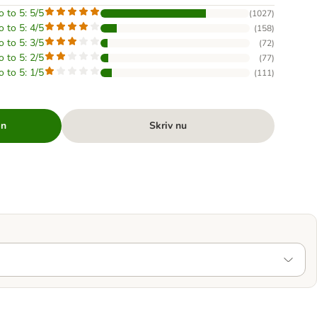
o to 5: 5/5
(
1027
)
o to 5: 4/5
(
158
)
o to 5: 3/5
(
72
)
o to 5: 2/5
(
77
)
o to 5: 1/5
(
111
)
en
Skriv nu