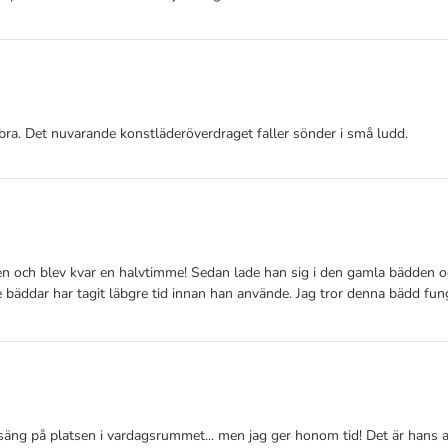
bra. Det nuvarande konstläderöverdraget faller sönder i små ludd.
 den och blev kvar en halvtimme! Sedan lade han sig i den gamla bädden o
are bäddar har tagit läbgre tid innan han använde. Jag tror denna bädd fu
 säng på platsen i vardagsrummet... men jag ger honom tid! Det är hans a