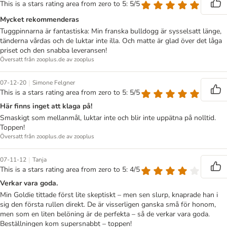
This is a stars rating area from zero to 5: 5/5
Mycket rekommenderas
Tuggpinnarna är fantastiska: Min franska bulldogg är sysselsatt länge,
tänderna vårdas och de luktar inte illa. Och matte är glad över det låga
priset och den snabba leveransen!
Översatt från zooplus.de av zooplus
|
07-12-20
Simone Felgner
This is a stars rating area from zero to 5: 5/5
Här finns inget att klaga på!
Smaskigt som mellanmål, luktar inte och blir inte uppätna på nolltid.
Toppen!
Översatt från zooplus.de av zooplus
|
07-11-12
Tanja
This is a stars rating area from zero to 5: 4/5
Verkar vara goda.
Min Goldie tittade först lite skeptiskt – men sen slurp, knaprade han i
sig den första rullen direkt. De är visserligen ganska små för honom,
men som en liten belöning är de perfekta – så de verkar vara goda.
Beställningen kom supersnabbt – toppen!