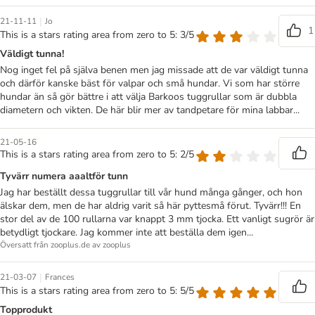
|
21-11-11
Jo
1
This is a stars rating area from zero to 5: 3/5
Väldigt tunna!
Nog inget fel på själva benen men jag missade att de var väldigt tunna
och därför kanske bäst för valpar och små hundar. Vi som har större
hundar än så gör bättre i att välja Barkoos tuggrullar som är dubbla
diametern och vikten. De här blir mer av tandpetare för mina labbar...
21-05-16
This is a stars rating area from zero to 5: 2/5
Tyvärr numera aaaltför tunn
Jag har beställt dessa tuggrullar till vår hund många gånger, och hon
älskar dem, men de har aldrig varit så här pyttesmå förut. Tyvärr!!! En
stor del av de 100 rullarna var knappt 3 mm tjocka. Ett vanligt sugrör är
betydligt tjockare. Jag kommer inte att beställa dem igen...
Översatt från zooplus.de av zooplus
|
21-03-07
Frances
This is a stars rating area from zero to 5: 5/5
Topprodukt