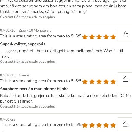
Min tyska schäferhund älskar tuggpinnarna. De är visserligen ganska
små, så det ser ut som om hon äter en salta pinne, men de är ju bara
tänkta som små snacks, så full poäng från mig!
Översatt från zooplus.de av zooplus
|
07-02-16
Ziba - 10 Monate alt
This is a stars rating area from zero to 5: 5/5
Superkvalitet, superpris
........ givet, uppätet,...helt enkelt gott som mellanmål och Woof!... till
Trixie.
Översatt från zooplus.de av zooplus
|
07-02-13
Carina
This is a stars rating area from zero to 5: 5/5
Snabbare bort än man hinner blinka
Balu älskar de här grejerna, han skulle kunna äta dem hela tiden! Därför
blir det 5 stjärnor.
Översatt från zooplus.de av zooplus
07-01-28
This is a stars rating area from zero to 5: 5/5