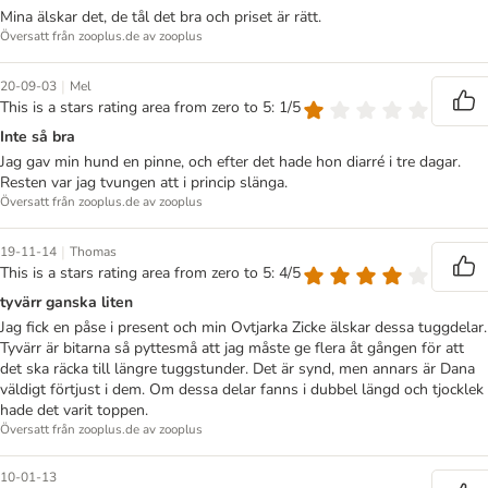
Mina älskar det, de tål det bra och priset är rätt.
Översatt från zooplus.de av zooplus
|
20-09-03
Mel
This is a stars rating area from zero to 5: 1/5
Inte så bra
Jag gav min hund en pinne, och efter det hade hon diarré i tre dagar.
Resten var jag tvungen att i princip slänga.
Översatt från zooplus.de av zooplus
|
19-11-14
Thomas
This is a stars rating area from zero to 5: 4/5
tyvärr ganska liten
Jag fick en påse i present och min Ovtjarka Zicke älskar dessa tuggdelar.
Tyvärr är bitarna så pyttesmå att jag måste ge flera åt gången för att
det ska räcka till längre tuggstunder. Det är synd, men annars är Dana
väldigt förtjust i dem. Om dessa delar fanns i dubbel längd och tjocklek
hade det varit toppen.
Översatt från zooplus.de av zooplus
10-01-13