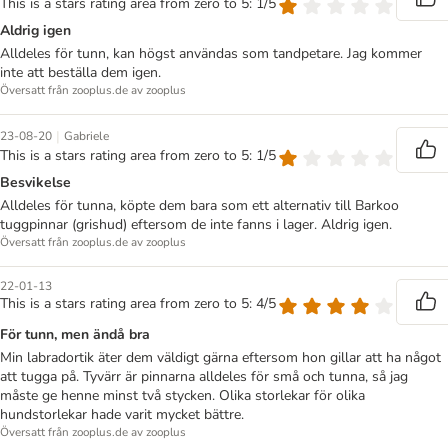
This is a stars rating area from zero to 5: 1/5
Aldrig igen
Alldeles för tunn, kan högst användas som tandpetare. Jag kommer
inte att beställa dem igen.
Översatt från zooplus.de av zooplus
|
23-08-20
Gabriele
This is a stars rating area from zero to 5: 1/5
Besvikelse
Alldeles för tunna, köpte dem bara som ett alternativ till Barkoo
tuggpinnar (grishud) eftersom de inte fanns i lager. Aldrig igen.
Översatt från zooplus.de av zooplus
22-01-13
This is a stars rating area from zero to 5: 4/5
För tunn, men ändå bra
Min labradortik äter dem väldigt gärna eftersom hon gillar att ha något
att tugga på. Tyvärr är pinnarna alldeles för små och tunna, så jag
måste ge henne minst två stycken. Olika storlekar för olika
hundstorlekar hade varit mycket bättre.
Översatt från zooplus.de av zooplus