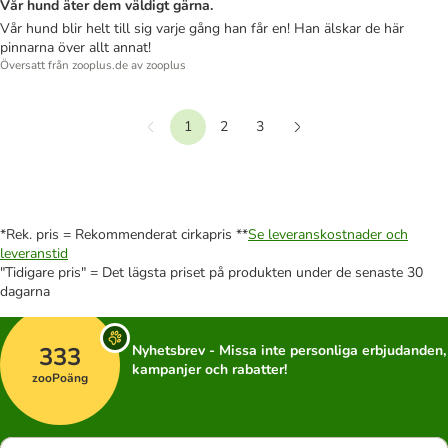
Vår hund äter dem väldigt gärna.
Vår hund blir helt till sig varje gång han får en! Han älskar de här
pinnarna över allt annat!
Översatt från zooplus.de av zooplus
1
2
3
Föregående
Nästa
*Rek. pris = Rekommenderat cirkapris **
Se leveranskostnader och
leveranstid
"Tidigare pris" = Det lägsta priset på produkten under de senaste 30
dagarna
333
Nyhetsbrev - Missa inte personliga erbjudanden,
kampanjer och rabatter!
zooPoäng