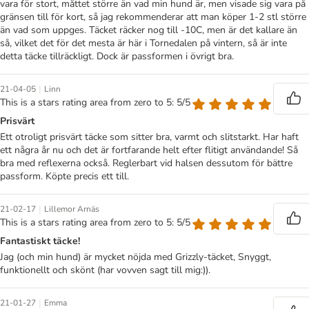
vara för stort, måttet större än vad min hund är, men visade sig vara på
gränsen till för kort, så jag rekommenderar att man köper 1-2 stl större
än vad som uppges. Täcket räcker nog till -10C, men är det kallare än
så, vilket det för det mesta är här i Tornedalen på vintern, så är inte
detta täcke tillräckligt. Dock är passformen i övrigt bra.
|
21-04-05
Linn
This is a stars rating area from zero to 5: 5/5
Prisvärt
Ett otroligt prisvärt täcke som sitter bra, varmt och slitstarkt. Har haft
ett några år nu och det är fortfarande helt efter flitigt användande! Så
bra med reflexerna också. Reglerbart vid halsen dessutom för bättre
passform. Köpte precis ett till.
|
21-02-17
Lillemor Arnäs
This is a stars rating area from zero to 5: 5/5
Fantastiskt täcke!
Jag (och min hund) är mycket nöjda med Grizzly-täcket, Snyggt,
funktionellt och skönt (har vovven sagt till mig:)).
|
21-01-27
Emma