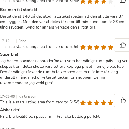
This is a stars rating area from zero to 5: 4/5
Bra men fel storlek!
Beställde strl 40 då det stod i storlekstabellen att den skulle vara 37
cm i ryggen. Men den var alldeles för stor till min hund som är 36 cm
lång i ryggen. Synd för annars verkade den riktigt bra.
|
17-12-11
Ebba
This is a stars rating area from zero to 5: 5/5
Superbra!
Jag har en boxador (laborador/boxer) som har väldigt tunn päls. Jag var
skeptisk om detta skulle vara ett bra köp pga priset men oj vilket kap!
Den är väldigt täckande runt hela kroppen och den är inte för lång
undertill (många jackor vi testat täcker för snoppen) Denna
rekommenderar jag verkligen!
|
17-03-09
Ida Jansson
This is a stars rating area from zero to 5: 5/5
Älskar det!
Fint, bra kvalité och passar min Franska bulldog perfekt!