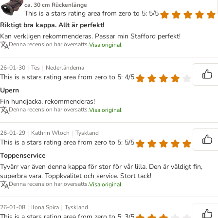
ca. 30 cm Rückenlänge
This is a stars rating area from zero to 5: 5/5
Riktigt bra kappa. Allt är perfekt!
Kan verkligen rekommenderas. Passar min Stafford perfekt!
Denna recension har översatts.
Visa original
|
|
26-01-30
Tes
Nederländerna
This is a stars rating area from zero to 5: 4/5
Upern
Fin hundjacka, rekommenderas!
Denna recension har översatts.
Visa original
|
|
26-01-29
Kathrin Wloch
Tyskland
This is a stars rating area from zero to 5: 5/5
Toppenservice
Tyvärr var även denna kappa för stor för vår lilla. Den är väldigt fin,
superbra vara. Toppkvalitet och service. Stort tack!
Denna recension har översatts.
Visa original
|
|
26-01-08
Ilona Spira
Tyskland
This is a stars rating area from zero to 5: 3/5