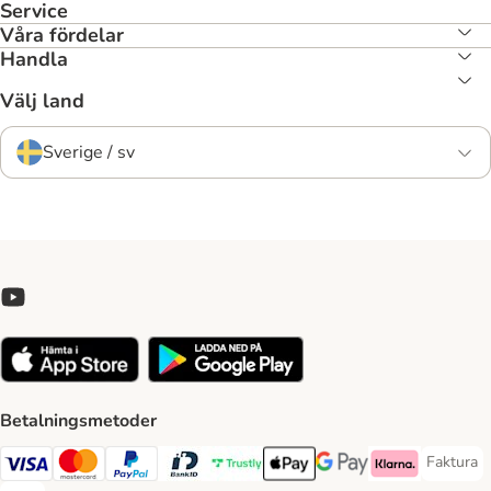
Service
Våra fördelar
Handla
Välj land
Sverige / sv
Betalningsmetoder
Faktura
Faktura 
Visa Payment Method
Mastercard Payment Method
PayPal Payment Method
BankID Payment Method
Trustly Payment Method
Apple Pay Payment Method
Googple Pay Payment M
Klarna Payment 