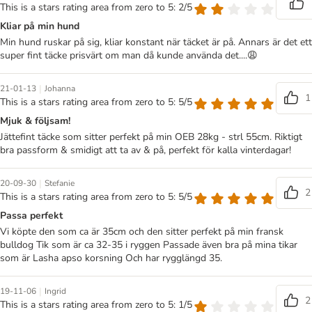
This is a stars rating area from zero to 5: 2/5
Kliar på min hund
Min hund ruskar på sig, kliar konstant när täcket är på. Annars är det ett
super fint täcke prisvärt om man då kunde använda det....😩
|
21-01-13
Johanna
1
This is a stars rating area from zero to 5: 5/5
Mjuk & följsam!
Jättefint täcke som sitter perfekt på min OEB 28kg - strl 55cm. Riktigt
bra passform & smidigt att ta av & på, perfekt för kalla vinterdagar!
|
20-09-30
Stefanie
2
This is a stars rating area from zero to 5: 5/5
Passa perfekt
Vi köpte den som ca är 35cm och den sitter perfekt på min fransk
bulldog Tik som är ca 32-35 i ryggen Passade även bra på mina tikar
som är Lasha apso korsning Och har rygglängd 35.
|
19-11-06
Ingrid
2
This is a stars rating area from zero to 5: 1/5