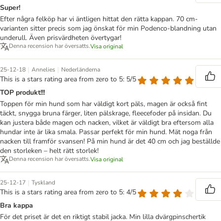
Super!
Efter några felköp har vi äntligen hittat den rätta kappan. 70 cm-
varianten sitter precis som jag önskat för min Podenco-blandning utan
underull. Även prisvärdheten övertygar!
Denna recension har översatts.
Visa original
|
|
25-12-18
Annelies
Nederländerna
This is a stars rating area from zero to 5: 5/5
TOP produkt!!!
Toppen för min hund som har väldigt kort päls, magen är också fint
täckt, snygga bruna färger, liten pälskrage, fleecefoder på insidan. Du
kan justera både magen och nacken, vilket är väldigt bra eftersom alla
hundar inte är lika smala. Passar perfekt för min hund. Mät noga från
nacken till framför svansen! På min hund är det 40 cm och jag beställde
den storleken – helt rätt storlek!
Denna recension har översatts.
Visa original
|
25-12-17
Tyskland
This is a stars rating area from zero to 5: 4/5
Bra kappa
För det priset är det en riktigt stabil jacka. Min lilla dvärgpinschertik