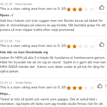
|
25-12-07
Mona Soufan
This is a stars rating area from zero to 5: 3/5
Njaaa :-/
Satt bra i halsen och över ryggen men min Bonito kissar på täcket för
den är större/längre på sidorna än jag trodde, fått beställa grejer för att
justera så man slipper tvätta efter varje promenad.
|
25-12-05
Cim
This is a stars rating area from zero to 5: 2/5
Inte alls va man förväntade sig
Jackan fin MEN på alla 3 vi köpte får hundarna ut framtassarna genom
hålet för huvudet när de rör sig en stund . Spänt in o gjort allt man kan
MEN ÄNDÅ händer det . Känns som delen under är på tok för lång för
själva jackan .
|
22-01-11
Slotte Marita
2
This is a stars rating area from zero to 5: 3/5
Mnja....
Täcket är inte så tjockt och varmt som uppges. Det är också litet i
storleken. Jag köpte ett täcke som jag trodde skulle finnas risk för att