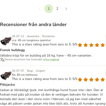
1
2
Föregående
Nästa
Recensioner från andra länder
|
|
26-07-12
alexandra
Rumänien
cca. 45 cm lungimea spatelui
This is a stars rating area from zero to 5: 5/5
Fransk bulldogg
Jättebra tröja för en bulldog på 16 kg, hane – 45 cm-varianten.
Denna recension har översatts.
Visa original
|
|
26-07-07
Bogi
Ungern
Kb. 60 cm háthossz
This is a stars rating area from zero to 5: 5/5
Pälsjacka
Jackan är tillräckligt tjock, min korthåriga hund fryser inte i den. Den är
fodrad med päls på insidan så den är verkligen bekväm för hunden. Vi
testade den även i den stora snön i februari, så jag kan med säkerhet
säga att pälsen under jackan inte blev blöt alls, trots att hunden sprang