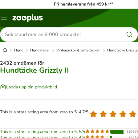
Fri hemleverans från 499 kr**
Katalogmeny
Sök
efter
produkter
Hund
Hundkläder
Vinterjackor & vintertäcken
Hundtäcke Grizzly 
2432 omdömen för
Hundtäcke Grizzly II
Ladda upp din produktbild
This is a stars rating area from zero to 5: 4.7/5
This is a stars rating area from zero to 5: 5/5
(
1957
)
This is a stars rating area from zero to 5: 4/5
(
331
)