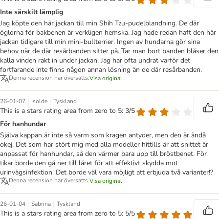
Inte särskilt lämplig
Jag köpte den här jackan till min Shih Tzu-pudelblandning. De där
öglorna för bakbenen är verkligen hemska. Jag hade redan haft den här
jackan tidigare till min mini-bullterrier. Ingen av hundarna gör sina
behov när de där resårbanden sitter på. Tar man bort banden blåser den
kalla vinden rakt in under jackan. Jag har ofta undrat varför det
fortfarande inte finns någon annan lösning än de där resårbanden.
Denna recension har översatts.
Visa original
|
|
26-01-07
Isolde
Tyskland
This is a stars rating area from zero to 5: 3/5
För hanhundar
Själva kappan är inte så varm som kragen antyder, men den är ändå
okej. Det som har stört mig med alla modeller hittills är att snittet är
anpassat för hanhundar, så den värmer bara upp till bröstbenet. För
tikar borde den gå ner till låret för att effektivt skydda mot
urinvägsinfektion. Det borde väl vara möjligt att erbjuda två varianter!?
Denna recension har översatts.
Visa original
|
|
26-01-04
Sabrina
Tyskland
This is a stars rating area from zero to 5: 5/5