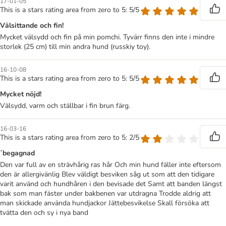
17-01-05
This is a stars rating area from zero to 5: 5/5
Välsittande och fin!
Mycket välsydd och fin på min pomchi. Tyvärr finns den inte i mindre
storlek (25 cm) till min andra hund (russkiy toy).
16-10-08
This is a stars rating area from zero to 5: 5/5
Mycket nöjd!
Välsydd, varm och ställbar i fin brun färg.
16-03-16
This is a stars rating area from zero to 5: 2/5
´begagnad
Den var full av en strävhårig ras hår Och min hund fäller inte eftersom
den är allergivänlig Blev väldigt besviken såg ut som att den tidigare
varit använd och hundhåren i den bevisade det Samt att banden längst
bak som man fäster under bakbenen var utdragna Trodde aldrig att
man skickade använda hundjackor Jättebesvikelse Skall försöka att
tvätta den och sy i nya band