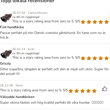
Topp lokala recensioner
|
26-07-04
Carina Nilsson
ca 40 cm rygglängd
This is a stars rating area from zero to 5: 5/5
Fint hundtäcke
Passar perfekt på min Dansk-svenska gårdshund. En hane som nu är
två år.
|
26-02-14
Kicki
ca 30 cm rygglängd
This is a stars rating area from zero to 5: 5/5
Grizzly
Sitter superbra, längden är perfekt och den är mjuk och skön. Super för
det priset! 🐶
|
25-12-09
Ninni
This is a stars rating area from zero to 5: 5/5
Välsydda hundtäcken
Super sköna täcken och hög kvalité perfekt till våra hundar. 🐕‍🦺🐕‍🦺🐕‍🦺