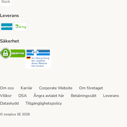
Bank
Bank Payment Method
Leverans
Postnord Shipping Method
Bring Shipping Method
Säkerhet
Security
Security
Om oss
Karriär
Corporate Website
Om företaget
Villkor
DSA
Ångra avtalet här
Betalningssätt
Leverans
Dataskydd
Tillgänglighetspolicy
© zooplus SE
2026