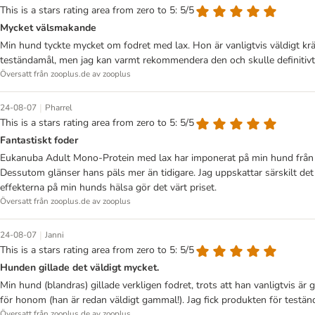
This is a stars rating area from zero to 5: 5/5
Mycket välsmakande
Min hund tyckte mycket om fodret med lax. Hon är vanligtvis väldigt kräs
teständamål, men jag kan varmt rekommendera den och skulle definitivt
Översatt från zooplus.de av zooplus
|
24-08-07
Pharrel
This is a stars rating area from zero to 5: 5/5
Fantastiskt foder
Eukanuba Adult Mono-Protein med lax har imponerat på min hund från för
Dessutom glänser hans päls mer än tidigare. Jag uppskattar särskilt det 
effekterna på min hunds hälsa gör det värt priset.
Översatt från zooplus.de av zooplus
|
24-08-07
Janni
This is a stars rating area from zero to 5: 5/5
Hunden gillade det väldigt mycket.
Min hund (blandras) gillade verkligen fodret, trots att han vanligtvis är 
för honom (han är redan väldigt gammal!). Jag fick produkten för test
Översatt från zooplus.de av zooplus