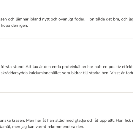
en och lämnar ibland nytt och ovanligt foder. Hon tålde det bra, och jag
 köpa den igen.
sta stund. Att lax är den enda proteinkällan har haft en positiv effek
skräddarsydda kalciuminnehållet som bidrar till starka ben. Visst är fodr
ganska kräsen. Men här åt han alltid med glädje och åt upp allt. Han fick 
ändamål, men jag kan varmt rekommendera den.