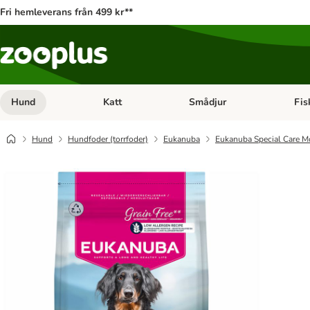
Fri hemleverans från 499 kr**
Hund
Katt
Smådjur
Fis
Open category menu: Hund
Open category menu: Katt
Open 
Hund
Hundfoder (torrfoder)
Eukanuba
Eukanuba Special Care M