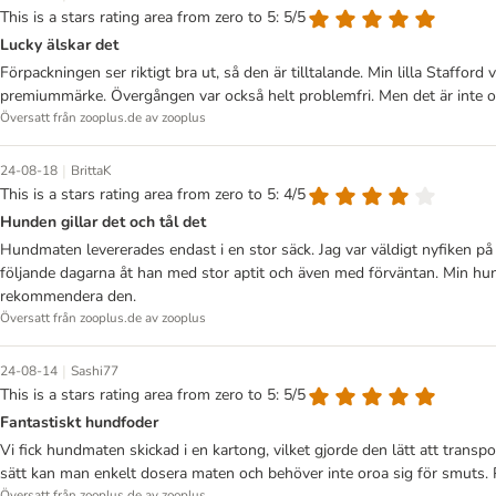
This is a stars rating area from zero to 5: 5/5
Lucky älskar det
Förpackningen ser riktigt bra ut, så den är tilltalande. Min lilla Staffor
premiummärke. Övergången var också helt problemfri. Men det är inte o
Översatt från zooplus.de av zooplus
|
24-08-18
BrittaK
This is a stars rating area from zero to 5: 4/5
Hunden gillar det och tål det
Hundmaten levererades endast i en stor säck. Jag var väldigt nyfiken på
följande dagarna åt han med stor aptit och även med förväntan. Min hund 
rekommendera den.
Översatt från zooplus.de av zooplus
|
24-08-14
Sashi77
This is a stars rating area from zero to 5: 5/5
Fantastiskt hundfoder
Vi fick hundmaten skickad i en kartong, vilket gjorde den lätt att trans
sätt kan man enkelt dosera maten och behöver inte oroa sig för smuts. På
Översatt från zooplus.de av zooplus