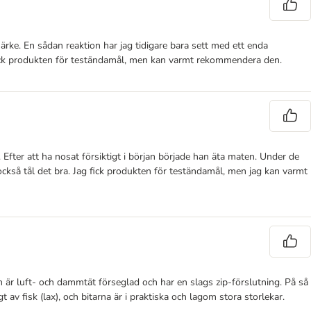
 märke. En sådan reaktion har jag tidigare bara sett med ett enda
 fick produkten för teständamål, men kan varmt rekommendera den.
fter att ha nosat försiktigt i början började han äta maten. Under de
också tål det bra. Jag fick produkten för teständamål, men jag kan varmt
n är luft- och dammtät förseglad och har en slags zip-förslutning. På så
v fisk (lax), och bitarna är i praktiska och lagom stora storlekar.