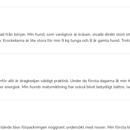
 från början. Min hund, som vanligtvis är kräsen, visade direkt stort int
ten: Krocketerna är lite stora för min 9 kg tunga och 8 år gamla hund. Tr
för allt är dragkedjan väldigt praktisk. Under de första dagarna åt min 
e mer energisk. Min hunds matsmältning har också blivit betydligt bättre
lände blev förpackningen noggrant undersökt med nosen. Min första blick f