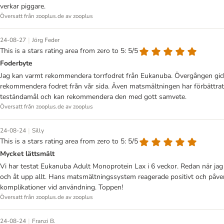
verkar piggare.
Översatt från zooplus.de av zooplus
|
24-08-27
Jörg Feder
This is a stars rating area from zero to 5: 5/5
Foderbyte
Jag kan varmt rekommendera torrfodret från Eukanuba. Övergången gick u
rekommendera fodret från vår sida. Även matsmältningen har förbättrats
teständamål och kan rekommendera den med gott samvete.
Översatt från zooplus.de av zooplus
|
24-08-24
Silly
This is a stars rating area from zero to 5: 5/5
Mycket lättsmält
Vi har testat Eukanuba Adult Monoprotein Lax i 6 veckor. Redan när jag 
och åt upp allt. Hans matsmältningssystem reagerade positivt och påve
komplikationer vid användning. Toppen!
Översatt från zooplus.de av zooplus
|
24-08-24
Franzi B.