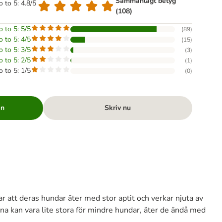
Sammanlagt betyg
o to 5: 4.8/5
(108)
o to 5: 5/5
(
89
)
o to 5: 4/5
(
15
)
o to 5: 3/5
(
3
)
o to 5: 2/5
(
1
)
o to 5: 1/5
(
0
)
en
Skriv nu
 att deras hundar äter med stor aptit och verkar njuta av
na kan vara lite stora för mindre hundar, äter de ändå med