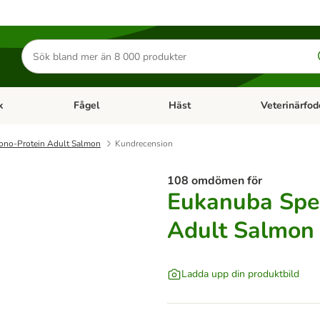
Sök
efter
produkter
k
Fågel
Häst
Veterinärfod
category menu: Smådjur
Open category menu: Fisk
Open category menu: Fågel
Open category 
ono-Protein Adult Salmon
Kundrecension
108 omdömen för
Eukanuba Spec
Adult Salmon
Ladda upp din produktbild