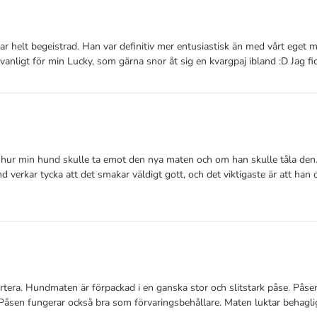
d var helt begeistrad. Han var definitiv mer entusiastisk än med vårt eget
vanligt för min Lucky, som gärna snor åt sig en kvargpaj ibland :D Jag
 hur min hund skulle ta emot den nya maten och om han skulle tåla den. E
verkar tycka att det smakar väldigt gott, och det viktigaste är att han 
portera. Hundmaten är förpackad i en ganska stor och slitstark påse. Påse
sen fungerar också bra som förvaringsbehållare. Maten luktar behagligt a