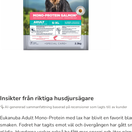
Insikter från riktiga husdjursägare
AI-genererad sammanfattning baserad på recensioner som lagts till av kunder
Eukanuba Adult Mono-Protein med lax har blivit en favorit bla
smaken. Fodret har tagits emot väl och övergången har gått sm