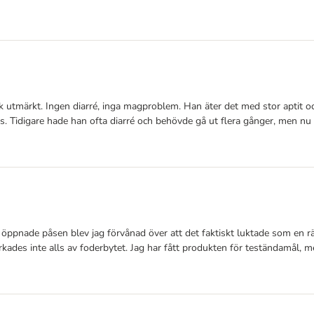
tmärkt. Ingen diarré, inga magproblem. Han äter det med stor aptit och 
. Tidigare hade han ofta diarré och behövde gå ut flera gånger, men nu
öppnade påsen blev jag förvånad över att det faktiskt luktade som en rä
rkades inte alls av foderbytet. Jag har fått produkten för teständamål