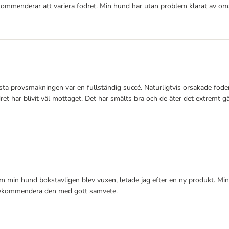
ekommenderar att variera fodret. Min hund har utan problem klarat av om
första provsmakningen var en fullständig succé. Naturligtvis orsakade 
et har blivit väl mottaget. Det har smälts bra och de äter det extremt gä
m min hund bokstavligen blev vuxen, letade jag efter en ny produkt. Min h
 rekommendera den med gott samvete.