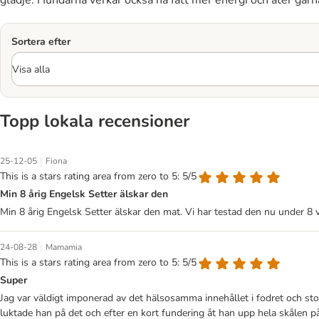
glädje. Hundarna verkar också ha fått mer energi och äter gärn
Sortera efter
Topp lokala recensioner
|
25-12-05
Fiona
This is a stars rating area from zero to 5: 5/5
Min 8 årig Engelsk Setter älskar den
Min 8 årig Engelsk Setter älskar den mat. Vi har testad den nu under 8
|
24-08-28
Mamamia
This is a stars rating area from zero to 5: 5/5
Super
Jag var väldigt imponerad av det hälsosamma innehållet i fodret och storle
luktade han på det och efter en kort fundering åt han upp hela skålen på