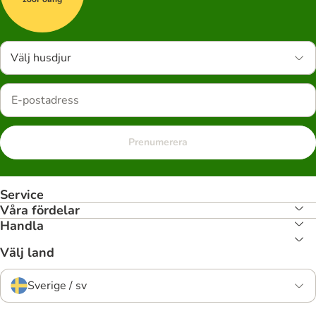
Välj husdjur
Prenumerera
Service
Våra fördelar
Handla
Välj land
Sverige / sv