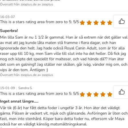
Översatt från zooplus.de av zooplus
16-03-07
This is a stars rating area from zero to 5: 5/5
Superbra!
Min lilla Sam är nu 1 1/2 år gammal. Han är så extrem när det gäller val
av mat att jag kunde låta maten stå framme i flera dagar, och han
ignorerade den helt. Jag hade också Royal Canin Adult, som är för alla
raser upp till 10 kg, men Sam ville till slut inte ha det heller. Då fick jag
nog och köpte det speciellt för malteser, och vad hände då?? Han äter
det som en galning!! Jag ställer ner skålen, går iväg, vänder mig om, och
vips är den tom. Äntligen :)
Översatt från zooplus.de av zooplus
|
15-01-09
Sandra S.
This is a stars rating area from zero to 5: 5/5
Inget annat längre.....
Vår tik (6 år) har fått detta foder i ungefär 3 år. Hon äter det väldigt
gärna. Pälsen är vackert vit, mjuk och glänsande. Avföringen är liten och
fast, men inte stenhård. Köper bara detta foder nu, eftersom vår Maya
också har en väldigt känslig matsmältningskanal.