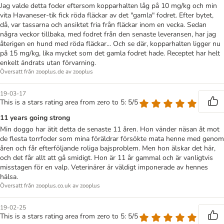
Jag valde detta foder eftersom kopparhalten låg på 10 mg/kg och min
vita Havaneser-tik fick röda fläckar av det "gamla" fodret. Efter bytet,
då, var tassarna och ansiktet fria från fläckar inom en vecka. Sedan
några veckor tillbaka, med fodret från den senaste leveransen, har jag
återigen en hund med röda fläckar... Och se där, kopparhalten ligger nu
på 15 mg/kg, lika mycket som det gamla fodret hade. Receptet har helt
enkelt ändrats utan förvarning.
Översatt från zooplus.de av zooplus
19-03-17
This is a stars rating area from zero to 5: 5/5
11 years going strong
Min doggo har ätit detta de senaste 11 åren. Hon vänder näsan åt mot
de flesta torrfoder som mina föräldrar försökte mata henne med genom
åren och får efterföljande roliga bajsproblem. Men hon älskar det här,
och det får allt att gå smidigt. Hon är 11 år gammal och är vanligtvis
misstagen för en valp. Veterinärer är väldigt imponerade av hennes
hälsa.
Översatt från zooplus.co.uk av zooplus
19-02-25
This is a stars rating area from zero to 5: 5/5