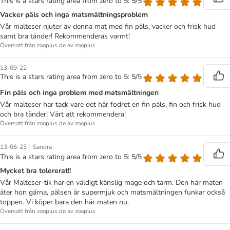
This is a stars rating area from zero to 5: 5/5
Vacker päls och inga matsmältningsproblem
Vår malteser njuter av denna mat med fin päls, vacker och frisk hud
samt bra tänder! Rekommenderas varmt!
Översatt från zooplus.de av zooplus
13-09-22
This is a stars rating area from zero to 5: 5/5
Fin päls och inga problem med matsmältningen
Vår malteser har tack vare det här fodret en fin päls, fin och frisk hud
och bra tänder! Värt att rekommendera!
Översatt från zooplus.de av zooplus
|
13-06-23
Sandra
This is a stars rating area from zero to 5: 5/5
Mycket bra tolererat!!
Vår Malteser-tik har en väldigt känslig mage och tarm. Den här maten
äter hon gärna, pälsen är supermjuk och matsmältningen funkar också
toppen. Vi köper bara den här maten nu.
Översatt från zooplus.de av zooplus