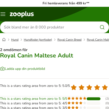
Fri hemleverans från 499 kr**
Katalogmeny
Sök
efter
produkter
Hund
Hundfoder (torrfoder)
Royal Canin Breed
Royal Canin Mal
2 omdömen för
Royal Canin Maltese Adult
Ladda upp din produktbild
This is a stars rating area from zero to 5: 5.0/5
This is a stars rating area from zero to 5: 5/5
(
2
)
This is a stars rating area from zero to 5: 4/5
(
0
)
This is a stars rating area from zero to 5: 3/5
(
0
)