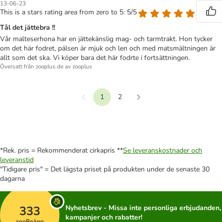
13-06-23
This is a stars rating area from zero to 5: 5/5
Tål det jättebra !!
Vår malteserhona har en jättekänslig mag- och tarmtrakt. Hon tycker
om det här fodret, pälsen är mjuk och len och med matsmältningen är
allt som det ska. Vi köper bara det här fodrte i fortsättningen.
Översatt från zooplus.de av zooplus
1
2
Föregående
Nästa
*Rek. pris = Rekommenderat cirkapris **
Se leveranskostnader och
leveranstid
"Tidigare pris" = Det lägsta priset på produkten under de senaste 30
dagarna
333
Nyhetsbrev - Missa inte personliga erbjudanden,
kampanjer och rabatter!
zooPoäng