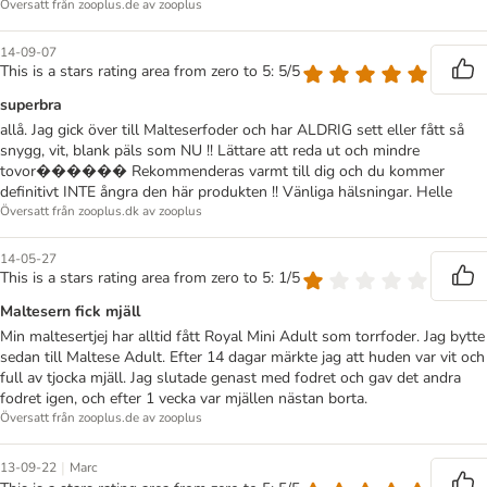
Översatt från zooplus.de av zooplus
14-09-07
This is a stars rating area from zero to 5: 5/5
superbra
allå. Jag gick över till Malteserfoder och har ALDRIG sett eller fått så
snygg, vit, blank päls som NU !! Lättare att reda ut och mindre
tovor������ Rekommenderas varmt till dig och du kommer
definitivt INTE ångra den här produkten !! Vänliga hälsningar. Helle
Översatt från zooplus.dk av zooplus
14-05-27
This is a stars rating area from zero to 5: 1/5
Maltesern fick mjäll
Min maltesertjej har alltid fått Royal Mini Adult som torrfoder. Jag bytte
sedan till Maltese Adult. Efter 14 dagar märkte jag att huden var vit och
full av tjocka mjäll. Jag slutade genast med fodret och gav det andra
fodret igen, och efter 1 vecka var mjällen nästan borta.
Översatt från zooplus.de av zooplus
|
13-09-22
Marc