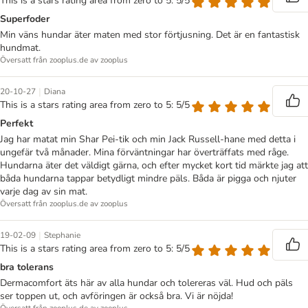
This is a stars rating area from zero to 5: 5/5
Superfoder
Min väns hundar äter maten med stor förtjusning. Det är en fantastisk
hundmat.
Översatt från zooplus.de av zooplus
|
20-10-27
Diana
This is a stars rating area from zero to 5: 5/5
Perfekt
Jag har matat min Shar Pei-tik och min Jack Russell-hane med detta i
ungefär två månader. Mina förväntningar har överträffats med råge.
Hundarna äter det väldigt gärna, och efter mycket kort tid märkte jag att
båda hundarna tappar betydligt mindre päls. Båda är pigga och njuter
varje dag av sin mat.
Översatt från zooplus.de av zooplus
|
19-02-09
Stephanie
This is a stars rating area from zero to 5: 5/5
bra tolerans
Dermacomfort äts här av alla hundar och tolereras väl. Hud och päls
ser toppen ut, och avföringen är också bra. Vi är nöjda!