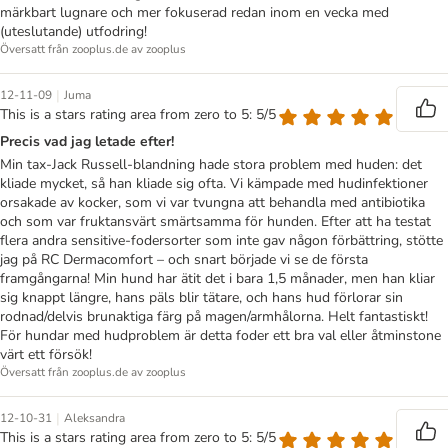
märkbart lugnare och mer fokuserad redan inom en vecka med
(uteslutande) utfodring!
Översatt från zooplus.de av zooplus
|
12-11-09
Juma
This is a stars rating area from zero to 5: 5/5
Precis vad jag letade efter!
Min tax-Jack Russell-blandning hade stora problem med huden: det
kliade mycket, så han kliade sig ofta. Vi kämpade med hudinfektioner
orsakade av kocker, som vi var tvungna att behandla med antibiotika
och som var fruktansvärt smärtsamma för hunden. Efter att ha testat
flera andra sensitive-fodersorter som inte gav någon förbättring, stötte
jag på RC Dermacomfort – och snart började vi se de första
framgångarna! Min hund har ätit det i bara 1,5 månader, men han kliar
sig knappt längre, hans päls blir tätare, och hans hud förlorar sin
rodnad/delvis brunaktiga färg på magen/armhålorna. Helt fantastiskt!
För hundar med hudproblem är detta foder ett bra val eller åtminstone
värt ett försök!
Översatt från zooplus.de av zooplus
|
12-10-31
Aleksandra
This is a stars rating area from zero to 5: 5/5