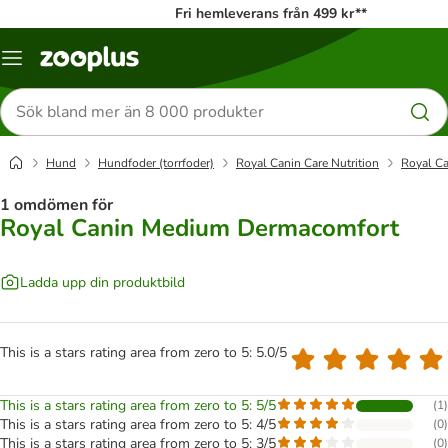
Fri hemleverans från 499 kr**
Katalogmeny
Sök
efter
produkter
Hund
Hundfoder (torrfoder)
Royal Canin Care Nutrition
Royal C
1 omdömen för
Royal Canin Medium Dermacomfort
Ladda upp din produktbild
This is a stars rating area from zero to 5: 5.0/5
This is a stars rating area from zero to 5: 5/5
(
1
)
This is a stars rating area from zero to 5: 4/5
(
0
)
This is a stars rating area from zero to 5: 3/5
(
0
)