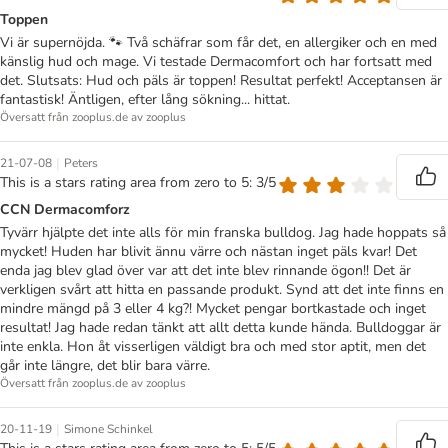
Toppen
Vi är supernöjda. 🐾 Två schäfrar som får det, en allergiker och en med
känslig hud och mage. Vi testade Dermacomfort och har fortsatt med
det. Slutsats: Hud och päls är toppen! Resultat perfekt! Acceptansen är
fantastisk! Äntligen, efter lång sökning... hittat.
Översatt från zooplus.de av zooplus
|
21-07-08
Peters
This is a stars rating area from zero to 5: 3/5
CCN Dermacomforz
Tyvärr hjälpte det inte alls för min franska bulldog. Jag hade hoppats så
mycket! Huden har blivit ännu värre och nästan inget päls kvar! Det
enda jag blev glad över var att det inte blev rinnande ögon!! Det är
verkligen svårt att hitta en passande produkt. Synd att det inte finns en
mindre mängd på 3 eller 4 kg?! Mycket pengar bortkastade och inget
resultat! Jag hade redan tänkt att allt detta kunde hända. Bulldoggar är
inte enkla. Hon åt visserligen väldigt bra och med stor aptit, men det
går inte längre, det blir bara värre.
Översatt från zooplus.de av zooplus
|
20-11-19
Simone Schinkel