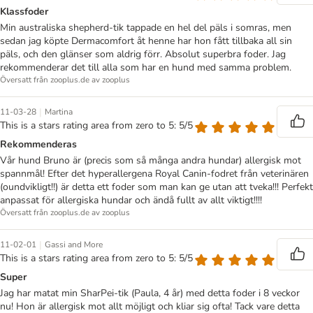
Klassfoder
Min australiska shepherd-tik tappade en hel del päls i somras, men
sedan jag köpte Dermacomfort åt henne har hon fått tillbaka all sin
päls, och den glänser som aldrig förr. Absolut superbra foder. Jag
rekommenderar det till alla som har en hund med samma problem.
Översatt från zooplus.de av zooplus
|
11-03-28
Martina
This is a stars rating area from zero to 5: 5/5
Rekommenderas
Vår hund Bruno är (precis som så många andra hundar) allergisk mot
spannmål! Efter det hyperallergena Royal Canin-fodret från veterinären
(oundvikligt!!) är detta ett foder som man kan ge utan att tveka!!! Perfekt
anpassat för allergiska hundar och ändå fullt av allt viktigt!!!!
Översatt från zooplus.de av zooplus
|
11-02-01
Gassi and More
This is a stars rating area from zero to 5: 5/5
Super
Jag har matat min SharPei-tik (Paula, 4 år) med detta foder i 8 veckor
nu! Hon är allergisk mot allt möjligt och kliar sig ofta! Tack vare detta