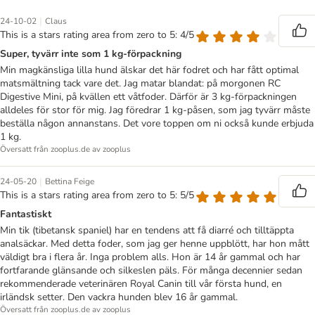
|
24-10-02
Claus
This is a stars rating area from zero to 5: 4/5
Super, tyvärr inte som 1 kg-förpackning
Min magkänsliga lilla hund älskar det här fodret och har fått optimal
matsmältning tack vare det. Jag matar blandat: på morgonen RC
Digestive Mini, på kvällen ett våtfoder. Därför är 3 kg-förpackningen
alldeles för stor för mig. Jag föredrar 1 kg-påsen, som jag tyvärr måste
beställa någon annanstans. Det vore toppen om ni också kunde erbjuda
1 kg.
Översatt från zooplus.de av zooplus
|
24-05-20
Bettina Feige
This is a stars rating area from zero to 5: 5/5
Fantastiskt
Min tik (tibetansk spaniel) har en tendens att få diarré och tilltäppta
analsäckar. Med detta foder, som jag ger henne uppblött, har hon mått
väldigt bra i flera år. Inga problem alls. Hon är 14 år gammal och har
fortfarande glänsande och silkeslen päls. För många decennier sedan
rekommenderade veterinären Royal Canin till vår första hund, en
irländsk setter. Den vackra hunden blev 16 år gammal.
Översatt från zooplus.de av zooplus