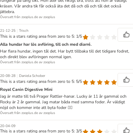
fungerar på lång sikt. Hon äter det riktigt bra, trots att hon är väldigt
kräsen. Vår andra tik får också äta det då och då och tål det också
jättebra.
Översatt från zooplus.de av zooplus
|
21-12-25
Trisch
This is a stars rating area from zero to 5: 1/5
Alla hundar har lös avföring, till och med diarré.
Har flera hundar, ingen tål det. Har bytt tillbaka till det tidigare fodret,
och direkt blev avföringen normal igen.
Översatt från zooplus.de av zooplus
|
20-08-28
Daniela Schober
This is a stars rating area from zero to 5: 5/5
Royal Canin Digestive Mini
Jag är matte till två Prager Rattler-hanar. Lucky är 11 år gammal och
Rocky är 2 år gammal. Jag matar båda med samma foder. Är väldigt
nöjd och kommer inte att byta foder 👍🏻
Översatt från zooplus.de av zooplus
20-04-09
This is a stars rating area from zero to 5: 3/5