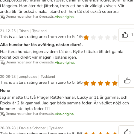
bukspottkörtelinflammation. Royal Canin är det enda fodret som funkar
i längden. Hon äter det jättebra, trots att hon är väldigt kräsen. Vår
andra tik får också smaka ibland och hon tål det också superbra.
Denna recension har översatts.
Visa original
|
|
21-12-25
Trisch
Tyskland
1
This is a stars rating area from zero to 5: 1/5
Alla hundar har lös avföring, nästan diarré.
Har flera hundar, ingen av dem tål det. Bytte tillbaka till det gamla
fodret och direkt var magen i balans igen.
Denna recension har översatts.
Visa original
|
|
20-08-28
zooplus.de
Tyskland
This is a stars rating area from zero to 5: 5/5
None
Jag är matte till två Prager Rattler-hanar. Lucky är 11 år gammal och
Rocky är 2 år gammal. Jag ger båda samma foder. Är väldigt nöjd och
kommer inte byta foder 👍🏻
Denna recension har översatts.
Visa original
|
|
20-08-28
Daniela Schober
Tyskland
This is a stars rating area from zero to 5: 5/5