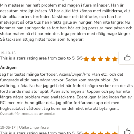
Min malteser har haft problem med magen i flera månader. Han är
dessutom otroligt kräsen. Vi har alltid fått kämpa med måltiderna, allt
från olika sorters torrfoder, färskfoder och blötfoder, och han har
matvägrat så ofta tills han kräkts galla av hunger. Men inte längre! Nu
kommer han springande så fort han hör att jag prasslar med påsen och
slukar maten på ett par minuter. Inga problem med dålig mage längre.
Så tacksam att jag hittat foder som fungerar!
19-10-13
This is a stars rating area from zero to 5: 5/5
Äntligen
Jag har testat många torrfoder, Acana/Orijen/Pro Plan etc., och det
fungerade alltid bara några veckor. Sedan kom magbubblor, lös
avföring, klåda. Nu har jag gett det här fodret i några veckor och det äts
fortfarande med stor aptit. Även avföringen är toppen och jag har inte
längre några problem med analsäckarna. Egentligen är jag ingen fan av
RC, men min hund gillar det... jag piffar fortfarande upp det med
högkvalitativt våtfoder. Jag kommer definitivt inte att byta igen...
Översatt från zooplus.de av zooplus
|
19-05-17
Ulrike Lingenfelser
This is a stars rating area from zero to 5: 5/5