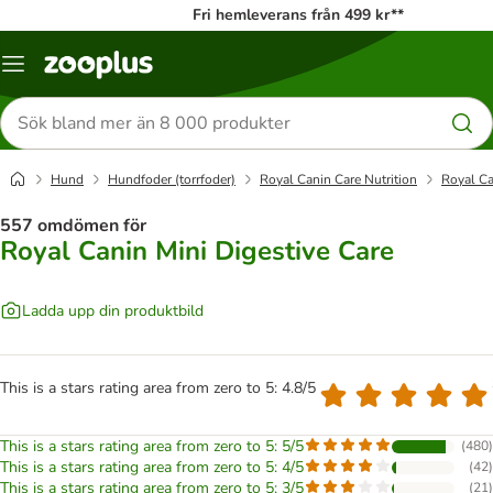
Fri hemleverans från 499 kr**
Katalogmeny
Sök
efter
produkter
Hund
Hundfoder (torrfoder)
Royal Canin Care Nutrition
Royal Ca
557 omdömen för
Royal Canin Mini Digestive Care
Ladda upp din produktbild
This is a stars rating area from zero to 5: 4.8/5
This is a stars rating area from zero to 5: 5/5
(
480
)
This is a stars rating area from zero to 5: 4/5
(
42
)
This is a stars rating area from zero to 5: 3/5
(
21
)