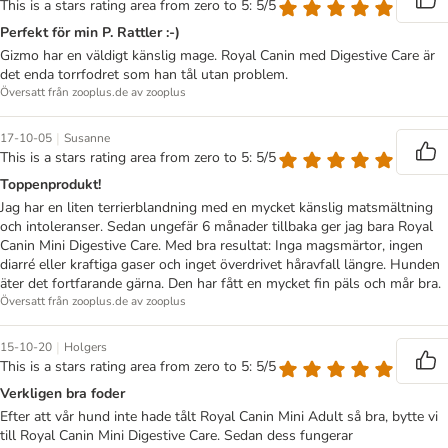
This is a stars rating area from zero to 5: 5/5
Perfekt för min P. Rattler :-)
Gizmo har en väldigt känslig mage. Royal Canin med Digestive Care är
det enda torrfodret som han tål utan problem.
Översatt från zooplus.de av zooplus
|
17-10-05
Susanne
This is a stars rating area from zero to 5: 5/5
Toppenprodukt!
Jag har en liten terrierblandning med en mycket känslig matsmältning
och intoleranser. Sedan ungefär 6 månader tillbaka ger jag bara Royal
Canin Mini Digestive Care. Med bra resultat: Inga magsmärtor, ingen
diarré eller kraftiga gaser och inget överdrivet håravfall längre. Hunden
äter det fortfarande gärna. Den har fått en mycket fin päls och mår bra.
Översatt från zooplus.de av zooplus
|
15-10-20
Holgers
This is a stars rating area from zero to 5: 5/5
Verkligen bra foder
Efter att vår hund inte hade tålt Royal Canin Mini Adult så bra, bytte vi
till Royal Canin Mini Digestive Care. Sedan dess fungerar