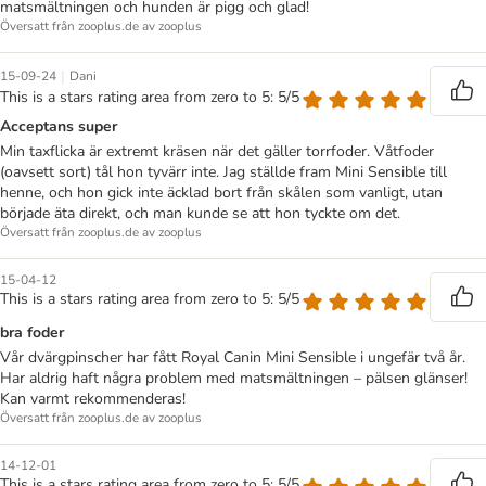
matsmältningen och hunden är pigg och glad!
Översatt från zooplus.de av zooplus
|
15-09-24
Dani
This is a stars rating area from zero to 5: 5/5
Acceptans super
Min taxflicka är extremt kräsen när det gäller torrfoder. Våtfoder
(oavsett sort) tål hon tyvärr inte. Jag ställde fram Mini Sensible till
henne, och hon gick inte äcklad bort från skålen som vanligt, utan
började äta direkt, och man kunde se att hon tyckte om det.
Översatt från zooplus.de av zooplus
15-04-12
This is a stars rating area from zero to 5: 5/5
bra foder
Vår dvärgpinscher har fått Royal Canin Mini Sensible i ungefär två år.
Har aldrig haft några problem med matsmältningen – pälsen glänser!
Kan varmt rekommenderas!
Översatt från zooplus.de av zooplus
14-12-01
This is a stars rating area from zero to 5: 5/5