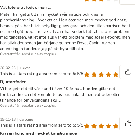
Väl tolererat foder, men ...
Maten har getts till min mycket svårmatade och kräsna
pinscherblandning i över ett år. Hon äter den med mycket god aptit,
hennes päls har blivit betydligt glansigare och den lilla sparrisen har till
och med gått upp lite i vikt. Tyvärr har vi dock fått allt större problem
med tandsten, vilket inte alls var ett problem med Josera-fodret, men
har blivit det sedan jag började ge henne Royal Canin. Av den
anledningen funderar jag på att byta tillbaka.
Översatt från zooplus.de av zooplus
|
20-02-23
Klever
This is a stars rating area from zero to 5: 5/5
Djurtorrfoder
Vi har gett det till vår hund i över 10 år nu... hunden gillar det
fortfarande och det kompletteras bara ibland med våtfoder eller
liknande för omväxlingens skull.
Översatt från zooplus.de av zooplus
|
19-11-18
Caroline
This is a stars rating area from zero to 5: 5/5
Kräsen hund med mycket känslig mage