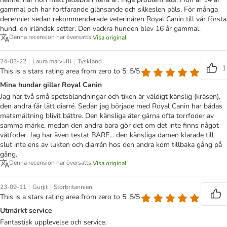
gammal och har fortfarande glänsande och silkeslen päls. För många
decennier sedan rekommenderade veterinären Royal Canin till vår första
hund, en irländsk setter. Den vackra hunden blev 16 år gammal.
Denna recension har översatts.
Visa original
|
|
24-03-22
Laura marvulli
Tyskland
1
This is a stars rating area from zero to 5: 5/5
Mina hundar gillar Royal Canin
Jag har två små spetsblandningar och tiken är väldigt känslig (kräsen),
den andra får lätt diarré. Sedan jag började med Royal Canin har bådas
matsmältning blivit bättre. Den känsliga äter gärna ofta torrfoder av
samma märke, medan den andra bara gör det om det inte finns något
våtfoder. Jag har även testat BARF... den känsliga damen klarade till
slut inte ens av lukten och diarrén hos den andra kom tillbaka gång på
gång.
Denna recension har översatts.
Visa original
|
|
23-09-11
Gurjit
Storbritannien
This is a stars rating area from zero to 5: 5/5
Utmärkt service
Fantastisk upplevelse och service.