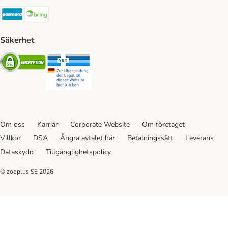
Postnord Shipping Method
Bring Shipping Method
Säkerhet
Security
Security
Om oss
Karriär
Corporate Website
Om företaget
Villkor
DSA
Ångra avtalet här
Betalningssätt
Leverans
Dataskydd
Tillgänglighetspolicy
© zooplus SE
2026