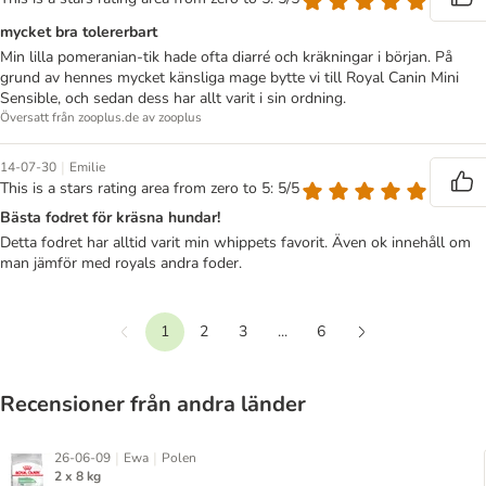
mycket bra tolererbart
Min lilla pomeranian-tik hade ofta diarré och kräkningar i början. På
grund av hennes mycket känsliga mage bytte vi till Royal Canin Mini
Sensible, och sedan dess har allt varit i sin ordning.
Översatt från zooplus.de av zooplus
|
14-07-30
Emilie
This is a stars rating area from zero to 5: 5/5
Bästa fodret för kräsna hundar!
Detta fodret har alltid varit min whippets favorit. Även ok innehåll om
man jämför med royals andra foder.
1
2
3
...
6
Föregående
Nästa
Recensioner från andra länder
|
|
26-06-09
Ewa
Polen
2 x 8 kg