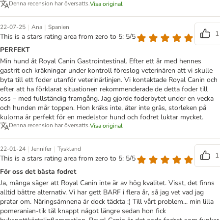
Denna recension har översatts.
Visa original
|
|
22-07-25
Ana
Spanien
1
This is a stars rating area from zero to 5: 5/5
PERFEKT
Min hund åt Royal Canin Gastrointestinal. Efter ett år med hennes
gastrit och kräkningar under kontroll föreslog veterinären att vi skulle
byta till ett foder utanför veterinärlinjen. Vi kontaktade Royal Canin och
efter att ha förklarat situationen rekommenderade de detta foder till
oss – med fullständig framgång. Jag gjorde foderbytet under en vecka
och hunden mår toppen. Hon kräks inte, äter inte gräs, storleken på
kulorna är perfekt för en medelstor hund och fodret luktar mycket.
Denna recension har översatts.
Visa original
|
|
22-01-24
Jennifer
Tyskland
1
This is a stars rating area from zero to 5: 5/5
För oss det bästa fodret
Ja, många säger att Royal Canin inte är av hög kvalitet. Visst, det finns
alltid bättre alternativ. Vi har gett BARF i flera år, så jag vet vad jag
pratar om. Näringsämnena är dock täckta :) Till vårt problem... min lilla
pomeranian-tik tål knappt något längre sedan hon fick