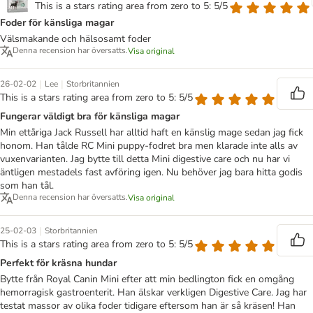
This is a stars rating area from zero to 5: 5/5
Foder för känsliga magar
Välsmakande och hälsosamt foder
Denna recension har översatts.
Visa original
|
|
26-02-02
Lee
Storbritannien
This is a stars rating area from zero to 5: 5/5
Fungerar väldigt bra för känsliga magar
Min ettåriga Jack Russell har alltid haft en känslig mage sedan jag fick
honom. Han tålde RC Mini puppy-fodret bra men klarade inte alls av
vuxenvarianten. Jag bytte till detta Mini digestive care och nu har vi
äntligen mestadels fast avföring igen. Nu behöver jag bara hitta godis
som han tål.
Denna recension har översatts.
Visa original
|
25-02-03
Storbritannien
This is a stars rating area from zero to 5: 5/5
Perfekt för kräsna hundar
Bytte från Royal Canin Mini efter att min bedlington fick en omgång
hemorragisk gastroenterit. Han älskar verkligen Digestive Care. Jag har
testat massor av olika foder tidigare eftersom han är så kräsen! Han