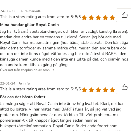
|
24-03-22
Laura marvulli
This is a stars rating area from zero to 5: 5/5
Mina hundar gillar Royal Canin
Jag har två små spetsblandningar, och tiken är väldigt känslig (kräsen),
medan den andra har en tendens till diarré. Sedan jag började med
Royal Canin har matsmältningen (hos båda) stabiliserats. Den känsliga
äter gärna torrfoder av samma märke ofta, medan den andra bara gör
det om det inte finns något våtfoder. Jag har också testat BARF... den
känsliga damen kunde med tiden inte ens lukta på det, och diarrén hos
den andra kom tillbaka gång på gång.
Översatt från zooplus.de av zooplus
|
22-01-24
Jennifer
This is a stars rating area from zero to 5: 5/5
För oss det bästa fodret
Ja, många säger att Royal Canin inte är av hög kvalitet. Klart, det kan
alltid bli bättre. Vi har matat med BARF i flera år, så jag vet vad jag
pratar om. Näringsämnena är dock täckta :) Till vårt problem... min
pomeranian-tik tål knappt något längre sedan hennes
bukspottkörtelinflammation. Royal Canin är det enda fodret som