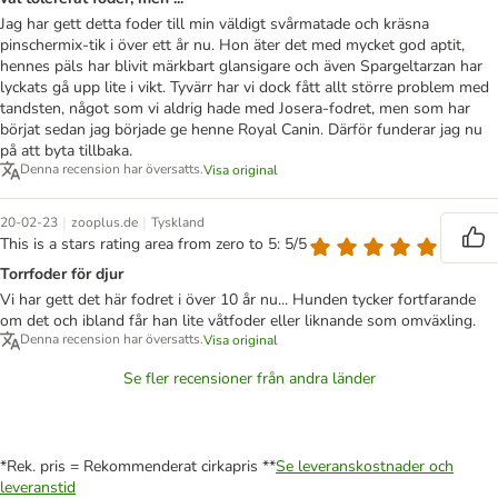
Jag har gett detta foder till min väldigt svårmatade och kräsna
pinschermix-tik i över ett år nu. Hon äter det med mycket god aptit,
hennes päls har blivit märkbart glansigare och även Spargeltarzan har
lyckats gå upp lite i vikt. Tyvärr har vi dock fått allt större problem med
tandsten, något som vi aldrig hade med Josera-fodret, men som har
börjat sedan jag började ge henne Royal Canin. Därför funderar jag nu
på att byta tillbaka.
Denna recension har översatts.
Visa original
|
|
20-02-23
zooplus.de
Tyskland
This is a stars rating area from zero to 5: 5/5
Torrfoder för djur
Vi har gett det här fodret i över 10 år nu... Hunden tycker fortfarande
om det och ibland får han lite våtfoder eller liknande som omväxling.
Denna recension har översatts.
Visa original
Se fler recensioner från andra länder
*Rek. pris = Rekommenderat cirkapris **
Se leveranskostnader och
leveranstid