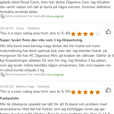
gillade alltid Royal Canin, men han älskar Digestive Care. Jag tillsätter
lite varmt vatten och det är borta på några minuter. Kommer definitivt
fortsätta använda detta.
Denna recension har översatts.
Visa original
|
|
24-10-02
Claus
Tyskland
This is a stars rating area from zero to 5: 4/5
Super, tyvärr finns den inte som 1 kg-förpackning.
Min lilla hund med känslig mage älskar det här fodret och hans
matsmältning har blivit optimal tack vare det. Jag blandar fodret: på
morgonen får han RC Digestive Mini, på kvällen ett våtfoder. Därför är 3
kg-förpackningen alldeles för stor för mig. Jag föredrar 1 kg-påsen,
som jag tyvärr måste beställa någon annanstans. Det vore toppen om
ni också kunde erbjuda 1 kg.
Denna recension har översatts.
Visa original
|
|
24-05-20
Bettina Feige
Tyskland
This is a stars rating area from zero to 5: 5/5
Fantastiskt
Min tik (tibetansk spaniel) har lätt för att få diarré och problem med
analsäckarna. Med det här fodret, som jag blötlägger innan jag ger
henne, har hon mått jättebra i flera år. Inga problem alls. Hon är 14 år