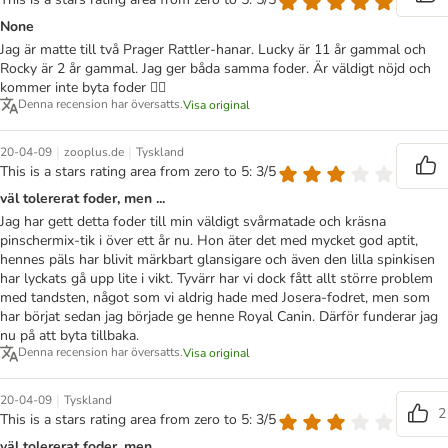
None
Jag är matte till två Prager Rattler-hanar. Lucky är 11 år gammal och
Rocky är 2 år gammal. Jag ger båda samma foder. Är väldigt nöjd och
kommer inte byta foder 👍🏻
Denna recension har översatts.
Visa original
|
|
20-04-09
zooplus.de
Tyskland
This is a stars rating area from zero to 5: 3/5
väl tolererat foder, men ...
Jag har gett detta foder till min väldigt svårmatade och kräsna
pinschermix-tik i över ett år nu. Hon äter det med mycket god aptit,
hennes päls har blivit märkbart glansigare och även den lilla spinkisen
har lyckats gå upp lite i vikt. Tyvärr har vi dock fått allt större problem
med tandsten, något som vi aldrig hade med Josera-fodret, men som
har börjat sedan jag började ge henne Royal Canin. Därför funderar jag
nu på att byta tillbaka.
Denna recension har översatts.
Visa original
|
20-04-09
Tyskland
2
This is a stars rating area from zero to 5: 3/5
väl tolererat foder, men ...