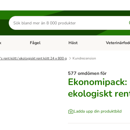
Sök
efter
produkter
k
Fågel
Häst
Veterinärfod
category menu: Smådjur
Open category menu: Fisk
Open category menu: Fågel
Open category 
rent kött / ekologiskt rent kött 24 x 800 g
Kundrecension
577 omdömen för
Ekonomipack: 
ekologiskt ren
Ladda upp din produktbild