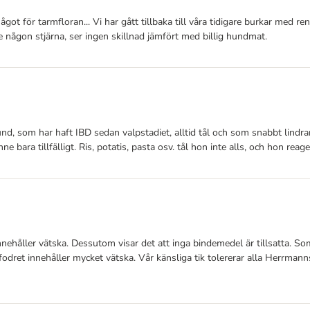
ågot för tarmfloran... Vi har gått tillbaka till våra tidigare burkar med 
ge någon stjärna, ser ingen skillnad jämfört med billig hundmat.
nd, som har haft IBD sedan valpstadiet, alltid tål och som snabbt lind
e bara tillfälligt. Ris, potatis, pasta osv. tål hon inte alls, och hon rea
innehåller vätska. Dessutom visar det att inga bindemedel är tillsatta. 
 fodret innehåller mycket vätska. Vår känsliga tik tolererar alla Herrman