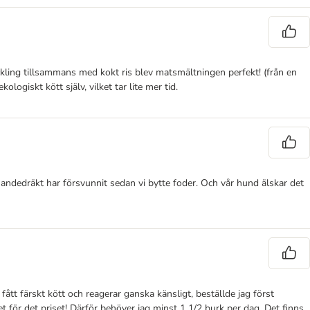
ckling tillsammans med kokt ris blev matsmältningen perfekt! (från en
ologiskt kött själv, vilket tar lite mer tid.
 andedräkt har försvunnit sedan vi bytte foder. Och vår hund älskar det
ått färskt kött och reagerar ganska känsligt, beställde jag först
 för det priset! Därför behöver jag minst 1 1/2 burk per dag. Det finns