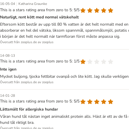
|
16-05-04
Katharina Graunke
This is a stars rating area from zero to 5: 5/5
Naturligt, rent kött med normal vätskehalt
Eftersom kött består av upp till 80 % vatten är det helt normalt med en 
absorberar en hel del vätska, liksom spannmål, spannmålsmjöl, potatis os
i början är det helt normalt när tarmfloran först måste anpassa sig.
Översatt från zooplus.de av zooplus
14-08-13
This is a stars rating area from zero to 5: 1/5
Inte igen
Mycket buljong, tjocka fettbitar ovanpå och lite kött. Jag skulle verklig
Översatt från zooplus.de av zooplus
14-01-28
This is a stars rating area from zero to 5: 5/5
Lättsmält för allergiska hundar
Våran hund tål nästan inget animaliskt protein alls. Häst är ett av de 
hund tål riktigt bra.
Översatt från zooplus.de av zooplus