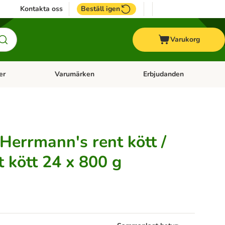
Kontakta oss
Beställ igen
Varukorg
er
Varumärken
Erbjudanden
menu: Häst
Open category menu: Veterinärfoder
Open category menu: Varum
Herrmann's rent kött /
t kött 24 x 800 g