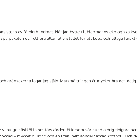
konsistens av färdig hundmat. När jag bytte till Herrmanns ekologiska ky
parpaketen och ett bra alternativ istället för att köpa och tillaga färskt ek
och grönsakerna lagar jag själv. Matsmältningen är mycket bra och dålig
vi nu ge hästkött som färskfoder. Eftersom vår hund aldrig tidigare har f
ockad – mycket buljong och en liten, helt sönderhackad köttboll. Och det