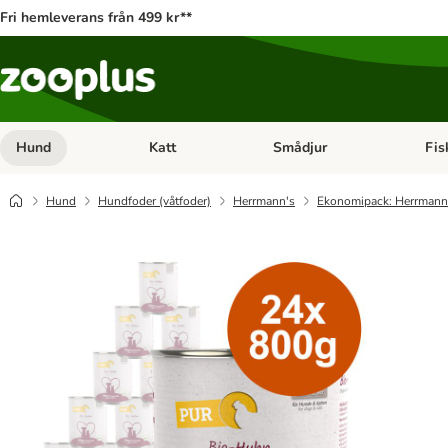
Fri hemleverans från 499 kr**
Hund
Katt
Smådjur
Fis
Open category menu: Hund
Open category menu: Katt
Open 
Hund
Hundfoder (våtfoder)
Herrmann's
Ekonomipack: Herrmann's 