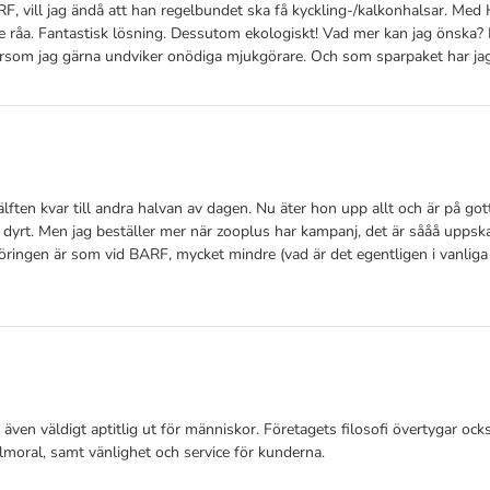
RF, vill jag ändå att han regelbundet ska få kyckling-/kalkonhalsar. Me
inte råa. Fantastisk lösning. Dessutom ekologiskt! Vad mer kan jag önska
tersom jag gärna undviker onödiga mjukgörare. Och som sparpaket har jag h
ften kvar till andra halvan av dagen. Nu äter hon upp allt och är på go
gt dyrt. Men jag beställer mer när zooplus har kampanj, det är sååå upps
föringen är som vid BARF, mycket mindre (vad är det egentligen i vanliga 
 även väldigt aptitlig ut för människor. Företagets filosofi övertygar ocks
elmoral, samt vänlighet och service för kunderna.