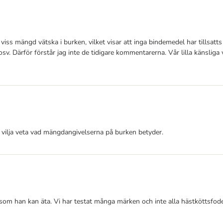
viss mängd vätska i burken, vilket visar att inga bindemedel har tillsat
v. Därför förstår jag inte de tidigare kommentarerna. Vår lilla känsliga
en vilja veta vad mängdangivelserna på burken betyder.
få som han kan äta. Vi har testat många märken och inte alla hästköttsf