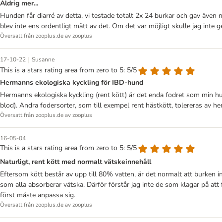
Aldrig mer...
Hunden får diarré av detta, vi testade totalt 2x 24 burkar och gav även n
blev inte ens ordentligt mätt av det. Om det var möjligt skulle jag inte 
Översatt från zooplus.de av zooplus
|
17-10-22
Susanne
This is a stars rating area from zero to 5: 5/5
Hermanns ekologiska kyckling för IBD-hund
Hermanns ekologiska kyckling (rent kött) är det enda fodret som min hu
blod). Andra fodersorter, som till exempel rent hästkött, tolereras av henn
Översatt från zooplus.de av zooplus
16-05-04
This is a stars rating area from zero to 5: 5/5
Naturligt, rent kött med normalt vätskeinnehåll
Eftersom kött består av upp till 80% vatten, är det normalt att burken 
som alla absorberar vätska. Därför förstår jag inte de som klagar på att
först måste anpassa sig.
Översatt från zooplus.de av zooplus