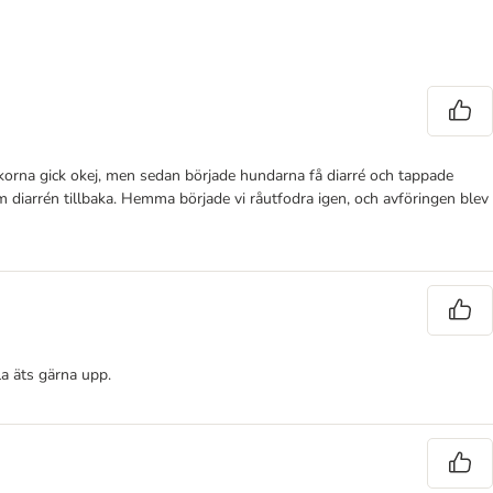
eckorna gick okej, men sedan började hundarna få diarré och tappade
r kom diarrén tillbaka. Hemma började vi råutfodra igen, och avföringen blev
la äts gärna upp.