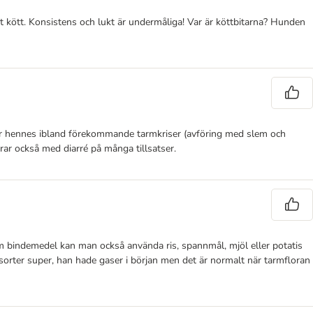
rent kött. Konsistens och lukt är undermåliga! Var är köttbitarna? Hunden
rar hennes ibland förekommande tarmkriser (avföring med slem och
gerar också med diarré på många tillsatser.
Som bindemedel kan man också använda ris, spannmål, mjöl eller potatis
nsorter super, han hade gaser i början men det är normalt när tarmfloran