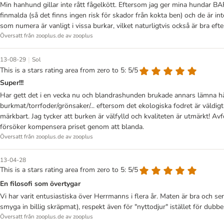
Min hanhund gillar inte rått fågelkött. Eftersom jag ger mina hundar BA
finmalda (så det finns ingen risk för skador från kokta ben) och de är 
som numera är vanligt i vissa burkar, vilket naturligtvis också är bra ef
Översatt från zooplus.de av zooplus
|
13-08-29
Sol
This is a stars rating area from zero to 5: 5/5
Super!!!
Har gett det i en vecka nu och blandrashunden brukade annars lämna häl
burkmat/torrfoder/grönsaker/... eftersom det ekologiska fodret är väldi
märkbart. Jag tycker att burken är välfylld och kvaliteten är utmärkt! Av
försöker kompensera priset genom att blanda.
Översatt från zooplus.de av zooplus
13-04-28
This is a stars rating area from zero to 5: 5/5
En filosofi som övertygar
Vi har varit entusiastiska över Herrmanns i flera år. Maten är bra och ser
smyga in billig skräpmat), respekt även för "nyttodjur" istället för dubb
Översatt från zooplus.de av zooplus