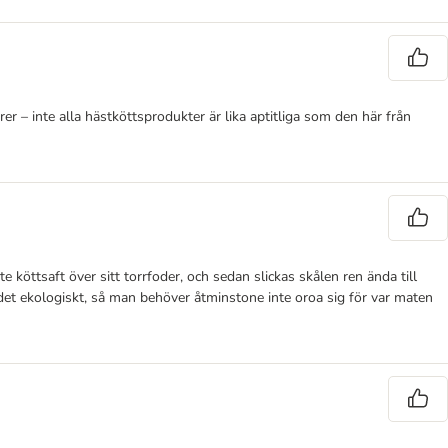
er – inte alla hästköttsprodukter är lika aptitliga som den här från
e köttsaft över sitt torrfoder, och sedan slickas skålen ren ända till
r det ekologiskt, så man behöver åtminstone inte oroa sig för var maten