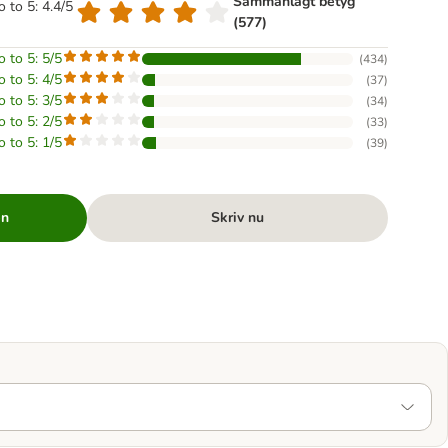
Sammanlagt betyg
o to 5: 4.4/5
(577)
o to 5: 5/5
(
434
)
o to 5: 4/5
(
37
)
o to 5: 3/5
(
34
)
o to 5: 2/5
(
33
)
o to 5: 1/5
(
39
)
en
Skriv nu