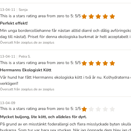
|
13-04-11
Sonja
This is a stars rating area from zero to 5: 5/5
Perfekt effekt!
Min unga bordercolliehanne får nästan alltid diarré och dålig avförings
dag till nästa!). Priset för denna ekologiska burkmat är helt acceptabelt i s
Översatt från zooplus.de av zooplus
|
13-04-11
Petra S.
This is a stars rating area from zero to 5: 5/5
Herrmanns Ekologiskt Kött
Vår hund har fått Herrmanns ekologiska kött i två år nu. Kolhydraterna 
verkligen!!
Översatt från zooplus.de av zooplus
13-04-09
This is a stars rating area from zero to 5: 1/5
Mycket buljong, lite kött, och alldeles för dyrt.
På grund av en misstänkt foderallergi och flera misslyckade byten skulle 
burkarna. Som tur var bara sex stycken. När jag öppnade dem blev jag ch