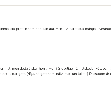
 animaliskt protein som hon kan äta. Men – vi har testat många leverantör
ler mat, men detta älskar hon :) Hon får dagligen 2 matskedar kött och lit
Och det luktar gott. (Nåja, så gott som inälvsmat kan lukta ;) Dessutom ä