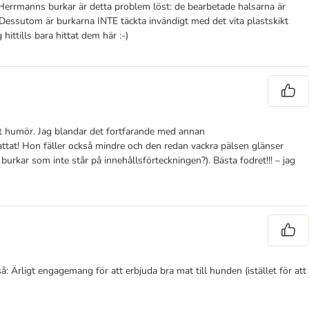
d Herrmanns burkar är detta problem löst: de bearbetade halsarna är
? Dessutom är burkarna INTE täckta invändigt med det vita plastskikt
ittills bara hittat dem här :-)
tt humör. Jag blandar det fortfarande med annan
kattat! Hon fäller också mindre och den redan vackra pälsen glänser
burkar som inte står på innehållsförteckningen?). Bästa fodret!!! – jag
å: Ärligt engagemang för att erbjuda bra mat till hunden (istället för att