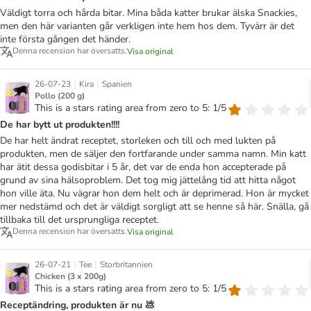
Väldigt torra och hårda bitar. Mina båda katter brukar älska Snackies,
men den här varianten går verkligen inte hem hos dem. Tyvärr är det
inte första gången det händer.
Denna recension har översatts.
Visa original
|
|
26-07-23
Kira
Spanien
Pollo (200 g)
This is a stars rating area from zero to 5: 1/5
De har bytt ut produkten!!!!
De har helt ändrat receptet, storleken och till och med lukten på
produkten, men de säljer den fortfarande under samma namn. Min katt
har ätit dessa godisbitar i 5 år, det var de enda hon accepterade på
grund av sina hälsoproblem. Det tog mig jättelång tid att hitta något
hon ville äta. Nu vägrar hon dem helt och är deprimerad. Hon är mycket
mer nedstämd och det är väldigt sorgligt att se henne så här. Snälla, gå
tillbaka till det ursprungliga receptet.
Denna recension har översatts.
Visa original
|
|
26-07-21
Tee
Storbritannien
Chicken (3 x 200g)
This is a stars rating area from zero to 5: 1/5
Receptändring, produkten är nu 💩