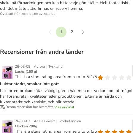
skaka på förpackningen och kan hitta varje gömställe. Helt fantastiskt,
och det måste alltid finnas en reserv hemma.
Översatt från zooplus.de av zooplus
1
2
Föregående
Nästa
Recensioner från andra länder
|
|
26-08-08
Aurora
Tyskland
Lachs (150 g)
This is a stars rating area from zero to 5: 1/5
Luktar starkt, smakar inte gott
Laxsorten brukade ätas väldigt gärna här, men det verkar som att något
har förändrats i kvaliteten eller produktionen. Bitarna är hårda och
luktar starkt och kemiskt, och blir ratade.
Denna recension har översatts.
Visa original
|
|
26-08-07
Adele Govett
Storbritannien
Chicken 200g
This is a stars rating area from zero to 5: 5/5