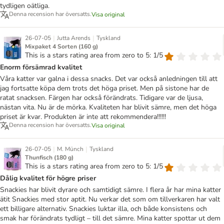
tydligen oätliga.
Denna recension har översatts.
Visa original
|
|
26-07-05
Jutta Arends
Tyskland
Mixpaket 4 Sorten (160 g)
This is a stars rating area from zero to 5: 1/5
Enorm försämrad kvalitet
Våra katter var galna i dessa snacks. Det var också anledningen till att
jag fortsatte köpa dem trots det höga priset. Men på sistone har de
ratat snacksen. Färgen har också förändrats. Tidigare var de ljusa,
nästan vita. Nu är de mörka. Kvaliteten har blivit sämre, men det höga
priset är kvar. Produkten är inte att rekommendera!!!!!!
Denna recension har översatts.
Visa original
|
|
26-07-05
M. Münch
Tyskland
Thunfisch (180 g)
This is a stars rating area from zero to 5: 1/5
Dålig kvalitet för högre priser
Snackies har blivit dyrare och samtidigt sämre. I flera år har mina katter
ätit Snackies med stor aptit. Nu verkar det som om tillverkaren har valt
ett billigare alternativ. Snackies luktar illa, och både konsistens och
smak har förändrats tydligt – till det sämre. Mina katter spottar ut dem