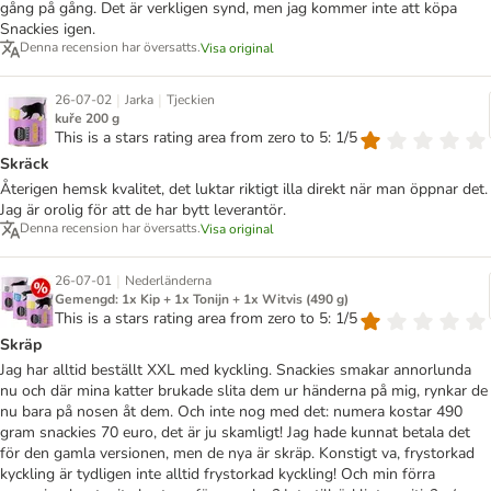
gång på gång. Det är verkligen synd, men jag kommer inte att köpa
Snackies igen.
Denna recension har översatts.
Visa original
|
|
26-07-02
Jarka
Tjeckien
kuře 200 g
This is a stars rating area from zero to 5: 1/5
Skräck
Återigen hemsk kvalitet, det luktar riktigt illa direkt när man öppnar det.
Jag är orolig för att de har bytt leverantör.
Denna recension har översatts.
Visa original
|
26-07-01
Nederländerna
Gemengd: 1x Kip + 1x Tonijn + 1x Witvis (490 g)
This is a stars rating area from zero to 5: 1/5
Skräp
Jag har alltid beställt XXL med kyckling. Snackies smakar annorlunda
nu och där mina katter brukade slita dem ur händerna på mig, rynkar de
nu bara på nosen åt dem. Och inte nog med det: numera kostar 490
gram snackies 70 euro, det är ju skamligt! Jag hade kunnat betala det
för den gamla versionen, men de nya är skräp. Konstigt va, frystorkad
kyckling är tydligen inte alltid frystorkad kyckling! Och min förra