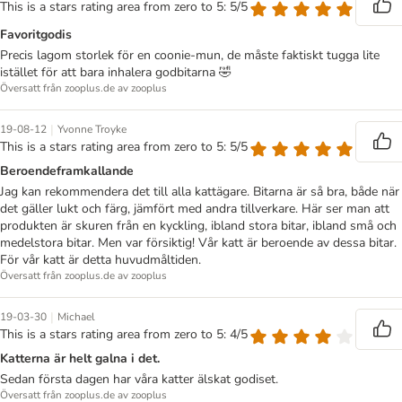
This is a stars rating area from zero to 5: 5/5
Favoritgodis
Precis lagom storlek för en coonie-mun, de måste faktiskt tugga lite
istället för att bara inhalera godbitarna 🤣
Översatt från zooplus.de av zooplus
|
19-08-12
Yvonne Troyke
This is a stars rating area from zero to 5: 5/5
Beroendeframkallande
Jag kan rekommendera det till alla kattägare. Bitarna är så bra, både när
det gäller lukt och färg, jämfört med andra tillverkare. Här ser man att
produkten är skuren från en kyckling, ibland stora bitar, ibland små och
medelstora bitar. Men var försiktig! Vår katt är beroende av dessa bitar.
För vår katt är detta huvudmåltiden.
Översatt från zooplus.de av zooplus
|
19-03-30
Michael
This is a stars rating area from zero to 5: 4/5
Katterna är helt galna i det.
Sedan första dagen har våra katter älskat godiset.
Översatt från zooplus.de av zooplus