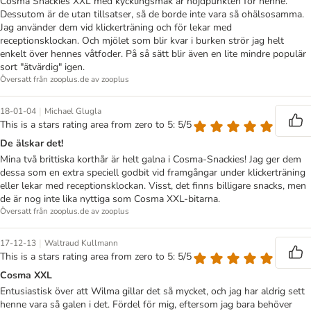
Cosma Snackies XXL med kycklingsmak är höjdpunkten för henne.
Dessutom är de utan tillsatser, så de borde inte vara så ohälsosamma.
Jag använder dem vid klickerträning och för lekar med
receptionsklockan. Och mjölet som blir kvar i burken strör jag helt
enkelt över hennes våtfoder. På så sätt blir även en lite mindre populär
sort "ätvärdig" igen.
Översatt från zooplus.de av zooplus
|
18-01-04
Michael Glugla
This is a stars rating area from zero to 5: 5/5
De älskar det!
Mina två brittiska korthår är helt galna i Cosma-Snackies! Jag ger dem
dessa som en extra speciell godbit vid framgångar under klickerträning
eller lekar med receptionsklockan. Visst, det finns billigare snacks, men
de är nog inte lika nyttiga som Cosma XXL-bitarna.
Översatt från zooplus.de av zooplus
|
17-12-13
Waltraud Kullmann
This is a stars rating area from zero to 5: 5/5
Cosma XXL
Entusiastisk över att Wilma gillar det så mycket, och jag har aldrig sett
henne vara så galen i det. Fördel för mig, eftersom jag bara behöver