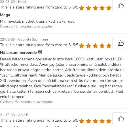
|
22-03-29
Natali
This is a stars rating area from zero to 5: 5/5
Mega
Min mycket, mycket kräsna katt älskar det.
Översatt från zooplus.de av zooplus
|
22-03-05
Gabriela Bachmann
This is a stars rating area from zero to 5: 5/5
Hälsosam beroende 😻
Dessa hälsosamma godsaker är inte bara 100 % kött, utan också 100
% att rekommendera. Även jag (eller snarare mina små pälsbanditer)
har redan provat några andra sorter. Allt från att lämna dem orörda till
"usch"… allt har hänt. Men de älskar uteslutande kyckling, och helst i
XXL-versionen. Även de små bitarna som strös över maten försvinner
alltid supersnabbt. Och "normalstorleken" funkar alltid. Jag har redan
gjort alla katter i familjen och vänkretsen "beroende" av dem👍🏼😻.. Helt
enkelt toppen!
Översatt från zooplus.de av zooplus
|
21-12-30
Anja E.
This is a stars rating area from zero to 5: 5/5