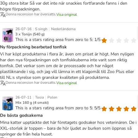
30g stora bitar Så var det inte när snackies fortfarande fanns i den
högre förpackningen.
Denna recension har översatts.
Visa original
|
|
26-07-16
S singh
Nederländerna
3 x Tonijn (540 g)
This is a stars rating area from zero to 5: 1/5
Ny förpackning bearbetad tonfisk
Vi har köpt produkterna i flera år, även om priset är högt. Men nyligen
har den nya förpackningen och tonfiskkuberna inte varit som riktig
tonfisk. Det verkar som om de är processade och har något
plastliknande i sig, och jag vill lämna in ett klagomål till Zoo Plus eller
till NL:s styrelse som granskar kvaliteten på produkterna.
Denna recension har översatts.
Visa original
|
|
26-07-11
Tosia
Polen
Mix 160 g (4 smaki)
This is a stars rating area from zero to 5: 5/5
De bästa godsakerna
Mina katter upptäckte det här företagets godsaker hos veterinären. De i
XXL-storlek är toppen – bara de hör ljudet av burken som öppnas så
springer de från hela huset.