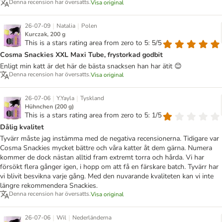
Denna recension har översatts.
Visa original
|
|
26-07-09
Natalia
Polen
Kurczak, 200 g
This is a stars rating area from zero to 5: 5/5
Cosma Snackies XXL Maxi Tube, frystorkad godbit
Enligt min katt är det här de bästa snacksen han har ätit 😊
Denna recension har översatts.
Visa original
|
|
26-07-06
Y.Yayla
Tyskland
Hühnchen (200 g)
This is a stars rating area from zero to 5: 1/5
Dålig kvalitet
Tyvärr måste jag instämma med de negativa recensionerna. Tidigare var
Cosma Snackies mycket bättre och våra katter åt dem gärna. Numera
kommer de dock nästan alltid fram extremt torra och hårda. Vi har
försökt flera gånger igen, i hopp om att få en färskare batch. Tyvärr har
vi blivit besvikna varje gång. Med den nuvarande kvaliteten kan vi inte
längre rekommendera Snackies.
Denna recension har översatts.
Visa original
|
|
26-07-06
Wil
Nederländerna