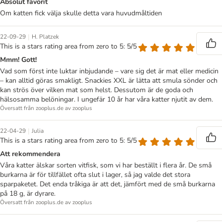
Absolut favorit
Om katten fick välja skulle detta vara huvudmåltiden
|
22-09-29
H. Platzek
This is a stars rating area from zero to 5: 5/5
Mmm! Gott!
Vad som först inte luktar inbjudande – vare sig det är mat eller medicin
– kan alltid göras smakligt. Snackies XXL är lätta att smula sönder och
kan strös över vilken mat som helst. Dessutom är de goda och
hälsosamma belöningar. I ungefär 10 år har våra katter njutit av dem.
Översatt från zooplus.de av zooplus
|
22-04-29
Julia
This is a stars rating area from zero to 5: 5/5
Att rekommendera
Våra katter älskar sorten vitfisk, som vi har beställt i flera år. De små
burkarna är för tillfället ofta slut i lager, så jag valde det stora
sparpaketet. Det enda tråkiga är att det, jämfört med de små burkarna
på 18 g, är dyrare.
Översatt från zooplus.de av zooplus