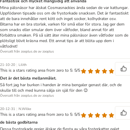
Fantastisk och mycket mångsidig att använda
Mina pälsnäsor har älskat Cosmasnackies ända sedan de var kattungar.
Uppfödaren tipsade oss om de frystorkade snacksen. Det är fantastiskt
att de bara innehåller rent kött och inget socker, kolhydrater osv.
Bitarna har en bra storlek, varken för små eller för stora. Jag ger dem
som snacks eller smular dem över våtfoder, bland annat för att
förbättra smaken. På så sätt äter mina pälsnäsor även våtfoder som de
plötsligt blivit kräsna med. Ett annat tips är att blöta upp dem i
våtfodret!
Översatt från zooplus.de av zooplus
|
21-10-20
Lilith
This is a stars rating area from zero to 5: 5/5
Det är det bästa mellanmålet.
Så fort jag har burken i handen är mina bengaler genast där, och de
skulle till och med kunna sälja sin själ för den 😉
Översatt från zooplus.de av zooplus
|
20-12-31
N.Wilke
This is a stars rating area from zero to 5: 5/5
de bästa godbitarna
Dessa frystorkade grejer älskar de flesta av våra fosterkatter galet