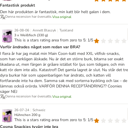
Fantastisk produkt
Den här produkten är fantastisk, min katt blir helt galen i dem.
Denna recension har översatts.
Visa original
|
|
26-08-06
Annett Blaszyk
Tyskland
3 x Weißfisch (330 g)
This is a stars rating area from zero to 5: 1/5
Varför ändrades något som redan var BRA?
I flera år har jag matat min Main Coon-katt med XXL vitfisk-snacks,
som han verkligen älskade. Nu är det en större burk, bitarna ser exakt
likadana ut, men färgen är gråare istället för ljus som tidigare, och min
katt rör dem inte alls. Katastrof! Det gamla lagret är slut. Nu står det tre
dyra burkar här som uppenbarligen har ändrats, och katten vill
fortfarande inte ha dem. Samma sak med sorterna kyckling och lax – de
lämnas också orörda. VARFÖR DENNA RECEPTÄNDRING?? Coonies
säger NEJ
Denna recension har översatts.
Visa original
|
26-07-24
Schweiz
Hühnchen 200 g
This is a stars rating area from zero to 5: 1/5
Cosma Snackies tyvärr inte bra