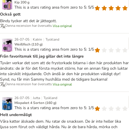
Kip 200 g
This is a stars rating area from zero to 5: 5/5
Också gott
Bindy tycker att det är jättegott.
Denna recension har översatts.
Visa original
|
|
26-07-05
Katrin
Tyskland
Weißfisch (110 g)
This is a stars rating area from zero to 5: 1/5
Från favoritsmak till jag gillar det inte längre
Tyvärr verkar det som att de frystorkade bitarna i den här produkten har
ändrats: de är för det första mycket större, har en annan färg och luktar
inte särskilt inbjudande. Och ändå är den här produkten väldigt dyr!
Synd, nu får min Sammy hushålla med de tidigare burkarna!
Denna recension har översatts.
Visa original
|
|
26-07-05
Jutta
Tyskland
Mixpaket 4 Sorten (160 g)
This is a stars rating area from zero to 5: 1/5
Helt undermåligt
Våra katter älskade dem. Nu ratar de snacksen. De är inte heller lika
ljusa som förut och väldigt hårda. Nu är de bara hårda, mörka och