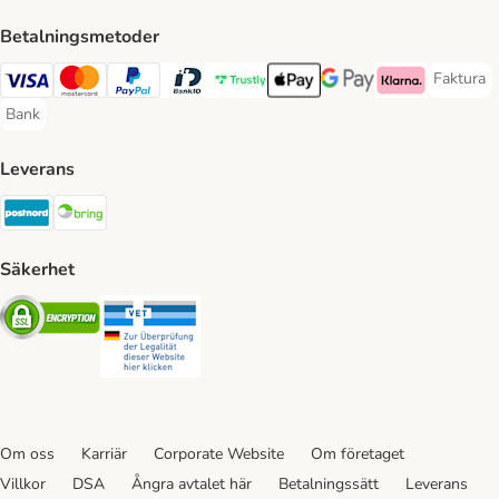
Betalningsmetoder
Faktura
Faktura 
Visa Payment Method
Mastercard Payment Method
PayPal Payment Method
BankID Payment Method
Trustly Payment Method
Apple Pay Payment Method
Googple Pay Payment M
Klarna Payment 
Bank
Bank Payment Method
Leverans
Postnord Shipping Method
Bring Shipping Method
Säkerhet
Security
Security
Om oss
Karriär
Corporate Website
Om företaget
Villkor
DSA
Ångra avtalet här
Betalningssätt
Leverans