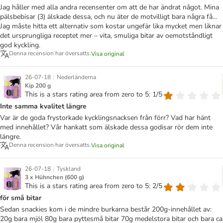
Jag håller med alla andra recensenter om att de har ändrat något. Mina
pälsbebisar (3) älskade dessa, och nu äter de motvilligt bara några få...
Jag måste hitta ett alternativ som kostar ungefär lika mycket men liknar
det ursprungliga receptet mer – vita, smuliga bitar av oemotståndligt
god kyckling.
Denna recension har översatts.
Visa original
|
26-07-18
Nederländerna
Kip 200 g
This is a stars rating area from zero to 5: 1/5
Inte samma kvalitet längre
Var är de goda frystorkade kycklingsnacksen från förr? Vad har hänt
med innehållet? Vår hankatt som älskade dessa godisar rör dem inte
längre.
Denna recension har översatts.
Visa original
|
26-07-18
Tyskland
3 x Hühnchen (600 g)
This is a stars rating area from zero to 5: 2/5
för små bitar
Sedan snackies kom i de mindre burkarna består 200g-innehållet av:
20g bara mjöl 80g bara pyttesmå bitar 70g medelstora bitar och bara ca