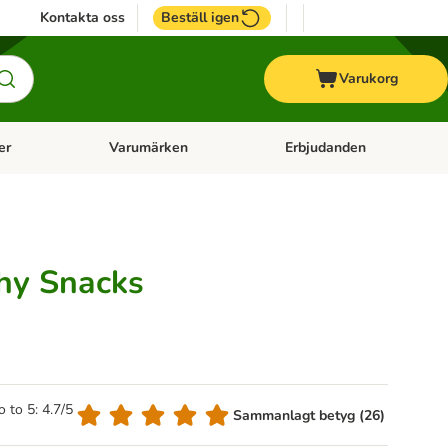
Kontakta oss
Beställ igen
Varukorg
er
Varumärken
Erbjudanden
menu: Häst
Open category menu: Veterinärfoder
Open category menu: Varum
hy Snacks
o to 5: 4.7/5
Sammanlagt betyg (26)