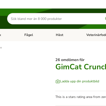
Sök
efter
produkter
k
Fågel
Häst
Veterinärfod
category menu: Smådjur
Open category menu: Fisk
Open category menu: Fågel
Open category 
on
26 omdömen för
GimCat Crunc
Ladda upp din produktbild
This is a stars rating area from zer