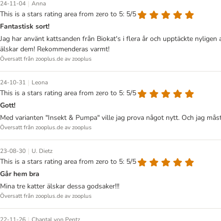
|
24-11-04
Anna
This is a stars rating area from zero to 5: 5/5
Fantastisk sort!
Jag har använt kattsanden från Biokat's i flera år och upptäckte nylig
älskar dem! Rekommenderas varmt!
Översatt från zooplus.de av zooplus
|
24-10-31
Leona
This is a stars rating area from zero to 5: 5/5
Gott!
Med varianten "Insekt & Pumpa" ville jag prova något nytt. Och jag måst
Översatt från zooplus.de av zooplus
|
23-08-30
U. Dietz
This is a stars rating area from zero to 5: 5/5
Går hem bra
Mina tre katter älskar dessa godsaker!!!
Översatt från zooplus.de av zooplus
|
22-11-26
Chantal von Pentz