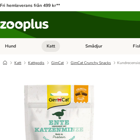
Fri hemleverans från 499 kr**
Hund
Katt
Smådjur
Fis
Open category menu: Hund
Open category menu: Katt
Open 
Katt
Kattgodis
GimCat
GimCat Crunchy Snacks
Kundrecensi