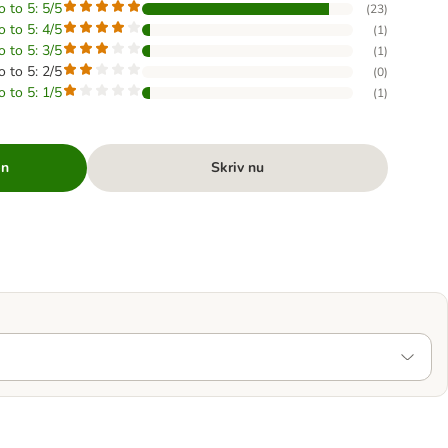
o to 5: 5/5
(
23
)
o to 5: 4/5
(
1
)
o to 5: 3/5
(
1
)
o to 5: 2/5
(
0
)
o to 5: 1/5
(
1
)
en
Skriv nu