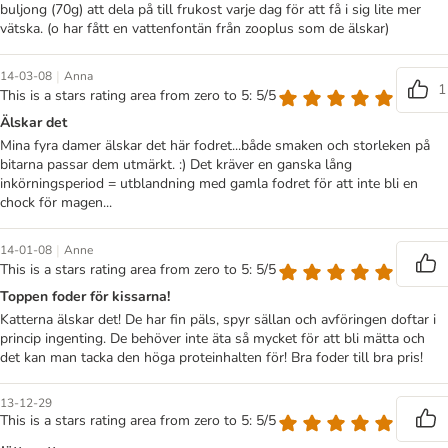
buljong (70g) att dela på till frukost varje dag för att få i sig lite mer
vätska. (o har fått en vattenfontän från zooplus som de älskar)
|
14-03-08
Anna
1
This is a stars rating area from zero to 5: 5/5
Älskar det
Mina fyra damer älskar det här fodret...både smaken och storleken på
bitarna passar dem utmärkt. :) Det kräver en ganska lång
inkörningsperiod = utblandning med gamla fodret för att inte bli en
chock för magen...
|
14-01-08
Anne
This is a stars rating area from zero to 5: 5/5
Toppen foder för kissarna!
Katterna älskar det! De har fin päls, spyr sällan och avföringen doftar i
princip ingenting. De behöver inte äta så mycket för att bli mätta och
det kan man tacka den höga proteinhalten för! Bra foder till bra pris!
13-12-29
This is a stars rating area from zero to 5: 5/5