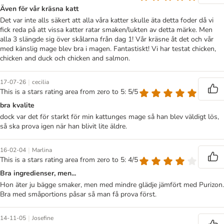
Även för vår kräsna katt
Det var inte alls säkert att alla våra katter skulle äta detta foder då vi
fick reda på att vissa katter ratar smaken/lukten av detta märke. Men
alla 3 slängde sig över skålarna från dag 1! Vår kräsne åt det och vår
med känslig mage blev bra i magen. Fantastiskt! Vi har testat chicken,
chicken and duck och chicken and salmon.
|
17-07-26
cecilia
This is a stars rating area from zero to 5: 5/5
bra kvalite
dock var det för starkt för min kattunges mage så han blev väldigt lös,
så ska prova igen när han blivit lite äldre.
|
16-02-04
Marlina
This is a stars rating area from zero to 5: 4/5
Bra ingredienser, men...
Hon äter ju bägge smaker, men med mindre glädje jämfört med Purizon.
Bra med småportions påsar så man få prova först.
|
14-11-05
Josefine