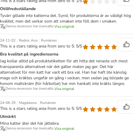
This is a stars rating area from zero to 5: 1/5
Otillfredsställande
Tyvärr gillade inte katterna det. Synd, för produkterna är av väldigt hög
kvalitet, men det verkar som att smaken inte föll dem i smaken.
Denna recension har översatts.
Visa original
|
|
24-11-02
Rednic Ana
Rumänien
This is a stars rating area from zero to 5: 5/5
Bra kvalitet på ingredienserna
Jag kollar alltid på produktetiketten för att hitta det renaste och mest
transparenta alternativet när det gäller maten jag ger. Det här
alternativet för min katt har varit ett bra val. Han har haft lite känslig
mage och kräktes ungefär en gång i veckan, men sedan jag började ge
honom maltskräm (för hårbollar) har min hankatt inte kräkts längre.
Denna recension har översatts.
Visa original
|
|
24-08-29
Magdalena
Rumänien
This is a stars rating area from zero to 5: 5/5
Utmärkt
Mina katter äter det här jättebra.
Denna recension har översatts.
Visa original