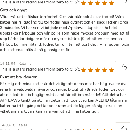
This is a stars rating area from zero to 5: 5/5
Gott och drygt
Våra två katter älskar torrfodret! Och vår plånbok älskar fodret! Våra
katter har fri tillgång till torrfoder hela dygnet och en säck räcker i cirka
3 månader. Vi har sen vi började med Applaws sluppit en hel del
uppkräkta hårbollar och vår pojke som hade mycket problem med att få
upp hårbollar tidigare mår nu mycket bättre. (Klart att en och annan
hårboll kommer ibland, fodret tar ju inte helt bort det). Vi är supernöjda
och katternas päls är så glansig och fin!
|
14-11-04
Katarina
This is a stars rating area from zero to 5: 5/5
Extremt bra råvaror
För mig och mina katter är det viktigt att deras mat har hög kvalité dvs
rena fina välutvalda råvaror och inget billigt utfyllnads foder. Det gör
att din katt blir behagligt mätt samt får ett bra mående!! Allt detta har
APPLAWS tänkt på att ha i detta katt foder. Jag kan ALLTID låta mina
katter ha fri tillgång detta foder utan att de lägger på sig extra kilon
vilket annars tyvärr kan vara vanligt att inne katter gör.
|
14-08-18
Kajsa