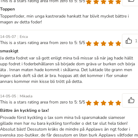
This is a stars rating area from zero to 5: 5/5
Toppen
Toppenfoder, min unga kastrerade hankatt har blivit mycket bättre i
magen av detta foder!
|
14-05-07
Erica
1
This is a stars rating area from zero to 5: 5/5
smaskigt
Ja detta fodret var så gott enligt mina två missar så när jag hade hällt
upp fodret i foderbehållaren så började dom gräva ur burken och börja
äta . Innan maten hade kommit i skålarna. Det luktade lite grann men
ingen stark doft så det är bra. hoppas att det kommer i fler smaker
annars kommer min kisse bli trött på detta.
|
14-05-05
Mikaela
This is a stars rating area from zero to 5: 5/5
Bättre än kyckling o lax!
Provade först kyckling o lax som mina två sparsmakade siameser
gillade men har nu bara kyckling torrfoder o det tar slut hela tiden!
Absolut bäst! Dessutom kräks de mindre på Applaws än ngt foder i
svenska zoo-butiker, de får dessutom en liten burk Applaws våtfoder m