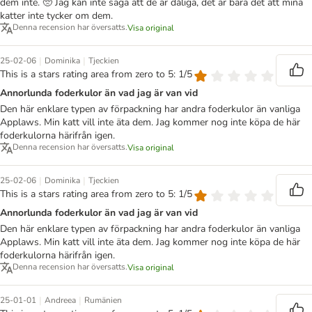
dem inte. 🥺 Jag kan inte säga att de är dåliga, det är bara det att mina
katter inte tycker om dem.
Denna recension har översatts.
Visa original
|
|
25-02-06
Dominika
Tjeckien
This is a stars rating area from zero to 5: 1/5
Annorlunda foderkulor än vad jag är van vid
Den här enklare typen av förpackning har andra foderkulor än vanliga
Applaws. Min katt vill inte äta dem. Jag kommer nog inte köpa de här
foderkulorna härifrån igen.
Denna recension har översatts.
Visa original
|
|
25-02-06
Dominika
Tjeckien
This is a stars rating area from zero to 5: 1/5
Annorlunda foderkulor än vad jag är van vid
Den här enklare typen av förpackning har andra foderkulor än vanliga
Applaws. Min katt vill inte äta dem. Jag kommer nog inte köpa de här
foderkulorna härifrån igen.
Denna recension har översatts.
Visa original
|
|
25-01-01
Andreea
Rumänien