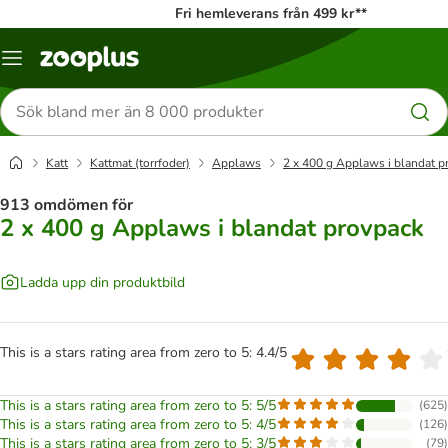
Fri hemleverans från 499 kr**
Katalogmeny
Sök
efter
produkter
Katt
Kattmat (torrfoder)
Applaws
2 x 400 g Applaws i blandat p
913 omdömen för
2 x 400 g Applaws i blandat provpack
Ladda upp din produktbild
This is a stars rating area from zero to 5: 4.4/5
This is a stars rating area from zero to 5: 5/5
(
625
)
This is a stars rating area from zero to 5: 4/5
(
126
)
This is a stars rating area from zero to 5: 3/5
(
79
)