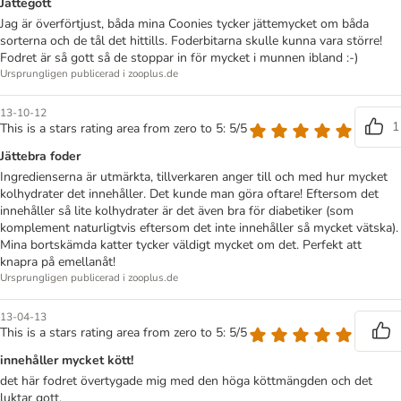
Jättegott
Jag är överförtjust, båda mina Coonies tycker jättemycket om båda
sorterna och de tål det hittills. Foderbitarna skulle kunna vara större!
Fodret är så gott så de stoppar in för mycket i munnen ibland :-)
Ursprungligen publicerad i zooplus.de
13-10-12
1
This is a stars rating area from zero to 5: 5/5
Jättebra foder
Ingredienserna är utmärkta, tillverkaren anger till och med hur mycket
kolhydrater det innehåller. Det kunde man göra oftare! Eftersom det
innehåller så lite kolhydrater är det även bra för diabetiker (som
komplement naturligtvis eftersom det inte innehåller så mycket vätska).
Mina bortskämda katter tycker väldigt mycket om det. Perfekt att
knapra på emellanåt!
Ursprungligen publicerad i zooplus.de
13-04-13
This is a stars rating area from zero to 5: 5/5
innehåller mycket kött!
det här fodret övertygade mig med den höga köttmängden och det
luktar gott.