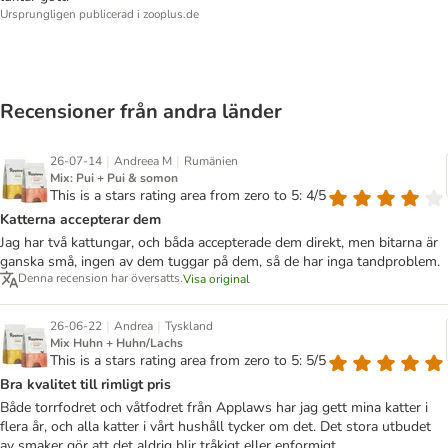
Ursprungligen publicerad i zooplus.de
Recensioner från andra länder
|
|
26-07-14
Andreea M
Rumänien
Mix: Pui + Pui & somon
This is a stars rating area from zero to 5: 4/5
Katterna accepterar dem
Jag har två kattungar, och båda accepterade dem direkt, men bitarna är
ganska små, ingen av dem tuggar på dem, så de har inga tandproblem.
Denna recension har översatts.
Visa original
|
|
26-06-22
Andrea
Tyskland
Mix Huhn + Huhn/Lachs
This is a stars rating area from zero to 5: 5/5
Bra kvalitet till rimligt pris
Både torrfodret och våtfodret från Applaws har jag gett mina katter i
flera år, och alla katter i vårt hushåll tycker om det. Det stora utbudet
av smaker gör att det aldrig blir tråkigt eller enformigt.