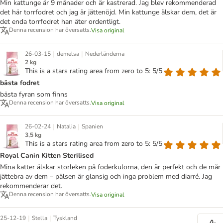
Min kattunge är 9 månader och är kastrerad. Jag blev rekommenderad
det här torrfodret och jag är jättenöjd. Min kattunge älskar dem, det är
det enda torrfodret han äter ordentligt.
Denna recension har översatts.
Visa original
|
|
26-03-15
demelsa
Nederländerna
2 kg
This is a stars rating area from zero to 5: 5/5
bästa fodret
bästa fyran som finns
Denna recension har översatts.
Visa original
|
|
26-02-24
Natalia
Spanien
3,5 kg
This is a stars rating area from zero to 5: 5/5
Royal Canin Kitten Sterilised
Mina katter älskar storleken på foderkulorna, den är perfekt och de mår
jättebra av dem – pälsen är glansig och inga problem med diarré. Jag
rekommenderar det.
Denna recension har översatts.
Visa original
|
|
25-12-19
Stella
Tyskland