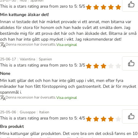
|
|
25-07-30
Noa
Spanien
This is a stars rating area from zero to 5: 5/5
Min kattunge älskar det!
Innan vi testade det här märket provade vi ett annat, men bitarna var
alldeles för stora för honom och han hade svårt att smälta dem. Jag
bestämde mig för att prova det här och han älskade det. Bitarna är små
och han har inte gått upp mycket i vikt. Jag rekommenderar det!
Denna recension har översatts.
Visa original
|
|
25-06-17
Valentina
Spanien
This is a stars rating area from zero to 5: 3/5
None
Min katt gillar det och hon har inte gått upp i vikt, men efter fyra
månader har hon fått förstoppning och gastroenterit. Det är för mycket
spannmål i.
Denna recension har översatts.
Visa original
|
|
25-05-06
Giuseppe
Italien
This is a stars rating area from zero to 5: 4/5
Bra produkt
Mina kattungar gillar produkten. Det vore bra om det också fanns en 10