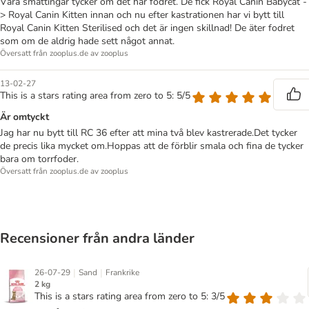
Våra småttingar tycker om det här fodret. De fick Royal Canin Babycat -
> Royal Canin Kitten innan och nu efter kastrationen har vi bytt till
Royal Canin Kitten Sterilised och det är ingen skillnad! De äter fodret
som om de aldrig hade sett något annat.
Översatt från zooplus.de av zooplus
13-02-27
This is a stars rating area from zero to 5: 5/5
Är omtyckt
Jag har nu bytt till RC 36 efter att mina två blev kastrerade.Det tycker
de precis lika mycket om.Hoppas att de förblir smala och fina de tycker
bara om torrfoder.
Översatt från zooplus.de av zooplus
Recensioner från andra länder
|
|
26-07-29
Sand
Frankrike
2 kg
This is a stars rating area from zero to 5: 3/5