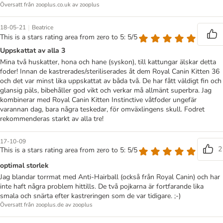
Översatt från zooplus.co.uk av zooplus
|
18-05-21
Beatrice
This is a stars rating area from zero to 5: 5/5
Uppskattat av alla 3
Mina två huskatter, hona och hane (syskon), till kattungar älskar detta
foder! Innan de kastrerades/steriliserades åt dem Royal Canin Kitten 36
och det var minst lika uppskattat av båda två. De har fått väldigt fin och
glansig päls, bibehåller god vikt och verkar må allmänt superbra. Jag
kombinerar med Royal Canin Kitten Instinctive våtfoder ungefär
varannan dag, bara några teskedar, för omväxlingens skull. Fodret
rekommenderas starkt av alla tre!
17-10-09
2
This is a stars rating area from zero to 5: 5/5
optimal storlek
Jag blandar torrmat med Anti-Hairball (också från Royal Canin) och har
inte haft några problem hittills. De två pojkarna är fortfarande lika
smala och snärta efter kastreringen som de var tidigare. ;-)
Översatt från zooplus.de av zooplus