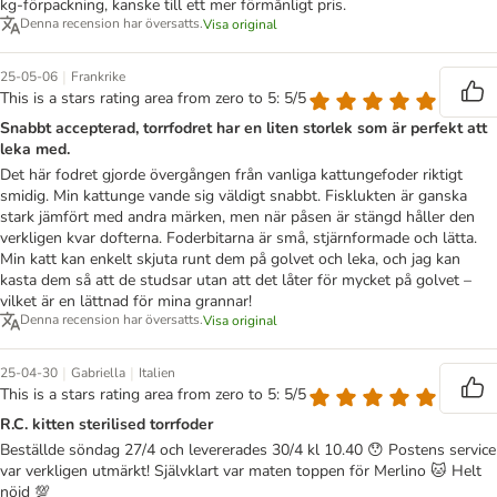
kg-förpackning, kanske till ett mer förmånligt pris.
Denna recension har översatts.
Visa original
|
25-05-06
Frankrike
This is a stars rating area from zero to 5: 5/5
Snabbt accepterad, torrfodret har en liten storlek som är perfekt att
leka med.
Det här fodret gjorde övergången från vanliga kattungefoder riktigt
smidig. Min kattunge vande sig väldigt snabbt. Fisklukten är ganska
stark jämfört med andra märken, men när påsen är stängd håller den
verkligen kvar dofterna. Foderbitarna är små, stjärnformade och lätta.
Min katt kan enkelt skjuta runt dem på golvet och leka, och jag kan
kasta dem så att de studsar utan att det låter för mycket på golvet –
vilket är en lättnad för mina grannar!
Denna recension har översatts.
Visa original
|
|
25-04-30
Gabriella
Italien
This is a stars rating area from zero to 5: 5/5
R.C. kitten sterilised torrfoder
Beställde söndag 27/4 och levererades 30/4 kl 10.40 😯 Postens service
var verkligen utmärkt! Självklart var maten toppen för Merlino 🐱 Helt
nöjd 💯