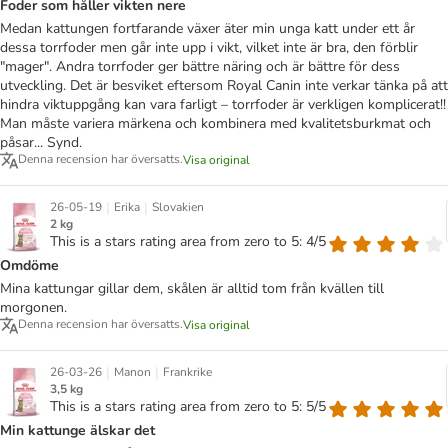
Foder som håller vikten nere
Medan kattungen fortfarande växer äter min unga katt under ett år
dessa torrfoder men går inte upp i vikt, vilket inte är bra, den förblir
"mager". Andra torrfoder ger bättre näring och är bättre för dess
utveckling. Det är besviket eftersom Royal Canin inte verkar tänka på att
hindra viktuppgång kan vara farligt – torrfoder är verkligen komplicerat!!
Man måste variera märkena och kombinera med kvalitetsburkmat och
påsar... Synd.
Denna recension har översatts.
Visa original
|
|
26-05-19
Erika
Slovakien
2 kg
This is a stars rating area from zero to 5: 4/5
Omdöme
Mina kattungar gillar dem, skålen är alltid tom från kvällen till
morgonen.
Denna recension har översatts.
Visa original
|
|
26-03-26
Manon
Frankrike
3,5 kg
This is a stars rating area from zero to 5: 5/5
Min kattunge älskar det