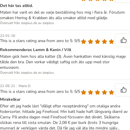
Det här tas alltid.
Maten har varit en del av varje beställning hos mig i flera år. Förutom
smaken Hering & Krabben äts alla smaker alltid med glädje.
Översatt från zooplus.de av zooplus
22-01-16
This is a stars rating area from zero to 5: 5/5
Rekommenderas Lamm & Kanin / Vilt
Maten gick hem hos alla katter (3). Även hankatten med känslig mage
tålde den bra. Den verkar väldigt saftig och äts upp med stor
entusiasm.
Översatt från zooplus.de av zooplus
|
21-05-21
Marie D.
This is a stars rating area from zero to 5: 5/5
Mirakelkur
Efter att jag hade läst "dåligt efter receptändring" om otaliga andra
fodersorter, hittade jag Finefood. Min katt hade haft långvarig diarré av
Carny. På andra dagen med Finefood försvann det direkt. Skålarna
slickas rena till sista smulan. De 2,08 € per burk (trots 3 hungriga
munnar) är verkligen värda det. Då får jag väl äta lite mindre själv...