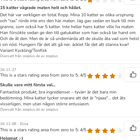
15 katter vägrade maten helt och hållet.
Det här var verkligen en total flopp. Mina 10 katter av olika ursprung
och "ras" rörde inte ens den här maten. Jag gav sedan en burk till min
granne, som också har 5 katter. Inte heller hans katter ville ha maten.
Han försökte sedan ge den till gatukatter som han också tar hand om.
Och de åt den. Men de är så undernärda att de skulle äta vad som helst
i sin nöd. Hungern får det att gå ner, äcklet får det att stanna kvar!
Variant Kyckling/Tonfisk
Översatt från zooplus.de av zooplus
16-11-27
This is a stars rating area from zero to 5: 4/5
Skulle vara mitt första val...
Fantastisk produkt, bra ingredienser – tyvärr är det bara min
bedömning. Mina katter tycker snarare att det är "njaaa"… det äts
visserligen, men utan någon större entusiasm.
Översatt från zooplus.de av zooplus
|
16-11-08
Elisa
This is a stars rating area from zero to 5: 4/5
Helgmat :-)