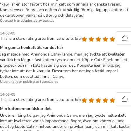
"kalv" är en stor favorit hos min katt som annars är ganska kräsen.
Konsistensen är bra och doften är uthärdlig för mig. Jag uppskattar att
deklarationen verkar så utförlig och detaljerad.
Översatt från zooplus.de av zooplus
14-08-05
This is a stars rating area from zero to 5: 5/5
Min gamla honkatt älskar det här
Jag matade med Animonda Carny länge, men jag tyckte att kvaliteten
var lika bra längre, fast katten tyckte om det. Köpte Catz Finefood i ett
provpack och min katt kastar sig över det. Konsistensen är bra, jag
tycker inte att det luktar illa. Dessutom har det inga fettklumpar i
botten, som det alltid finns i Carny.
Ursprungligen publicerad i zooplus.de
14-08-05
This is a stars rating area from zero to 5: 5/5
Min kattmormor älskar det.
Under en lång tid gav jag Animonda Carny, men jag tyckte helt enkelt
inte att kvaliteten var så imponerande längre, även om katten gillade
det. Jag köpte Catz Finefood under en provkampanj, och min katt kastar