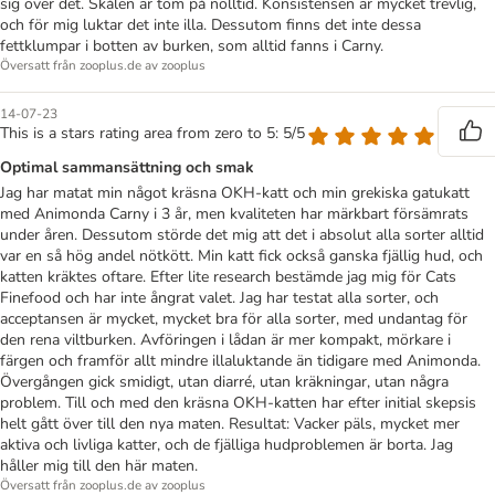
sig över det. Skålen är tom på nolltid. Konsistensen är mycket trevlig,
och för mig luktar det inte illa. Dessutom finns det inte dessa
fettklumpar i botten av burken, som alltid fanns i Carny.
Översatt från zooplus.de av zooplus
14-07-23
This is a stars rating area from zero to 5: 5/5
Optimal sammansättning och smak
Jag har matat min något kräsna OKH-katt och min grekiska gatukatt
med Animonda Carny i 3 år, men kvaliteten har märkbart försämrats
under åren. Dessutom störde det mig att det i absolut alla sorter alltid
var en så hög andel nötkött. Min katt fick också ganska fjällig hud, och
katten kräktes oftare. Efter lite research bestämde jag mig för Cats
Finefood och har inte ångrat valet. Jag har testat alla sorter, och
acceptansen är mycket, mycket bra för alla sorter, med undantag för
den rena viltburken. Avföringen i lådan är mer kompakt, mörkare i
färgen och framför allt mindre illaluktande än tidigare med Animonda.
Övergången gick smidigt, utan diarré, utan kräkningar, utan några
problem. Till och med den kräsna OKH-katten har efter initial skepsis
helt gått över till den nya maten. Resultat: Vacker päls, mycket mer
aktiva och livliga katter, och de fjälliga hudproblemen är borta. Jag
håller mig till den här maten.
Översatt från zooplus.de av zooplus