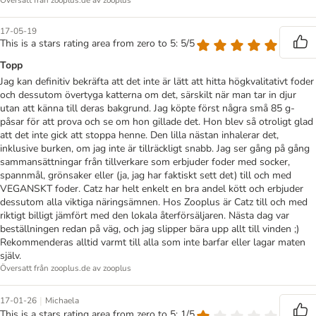
Översatt från zooplus.de av zooplus
17-05-19
This is a stars rating area from zero to 5: 5/5
Topp
Jag kan definitiv bekräfta att det inte är lätt att hitta högkvalitativt foder
och dessutom övertyga katterna om det, särskilt när man tar in djur
utan att känna till deras bakgrund. Jag köpte först några små 85 g-
påsar för att prova och se om hon gillade det. Hon blev så otroligt glad
att det inte gick att stoppa henne. Den lilla nästan inhalerar det,
inklusive burken, om jag inte är tillräckligt snabb. Jag ser gång på gång
sammansättningar från tillverkare som erbjuder foder med socker,
spannmål, grönsaker eller (ja, jag har faktiskt sett det) till och med
VEGANSKT foder. Catz har helt enkelt en bra andel kött och erbjuder
dessutom alla viktiga näringsämnen. Hos Zooplus är Catz till och med
riktigt billigt jämfört med den lokala återförsäljaren. Nästa dag var
beställningen redan på väg, och jag slipper bära upp allt till vinden ;)
Rekommenderas alltid varmt till alla som inte barfar eller lagar maten
själv.
Översatt från zooplus.de av zooplus
|
17-01-26
Michaela
This is a stars rating area from zero to 5: 1/5