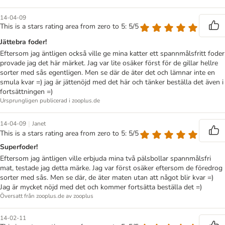
14-04-09
This is a stars rating area from zero to 5: 5/5
Jättebra foder!
Eftersom jag äntligen också ville ge mina katter ett spannmålsfritt foder
provade jag det här märket. Jag var lite osäker först för de gillar hellre
sorter med sås egentligen. Men se där de äter det och lämnar inte en
smula kvar =) jag är jättenöjd med det här och tänker beställa det även i
fortsättningen =)
Ursprungligen publicerad i zooplus.de
|
14-04-09
Janet
This is a stars rating area from zero to 5: 5/5
Superfoder!
Eftersom jag äntligen ville erbjuda mina två pälsbollar spannmålsfri
mat, testade jag detta märke. Jag var först osäker eftersom de föredrog
sorter med sås. Men se där, de äter maten utan att något blir kvar =)
Jag är mycket nöjd med det och kommer fortsätta beställa det =)
Översatt från zooplus.de av zooplus
14-02-11