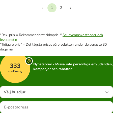
1
2
Föregående
Nästa
*Rek. pris = Rekommenderat cirkapris **
Se leveranskostnader och
leveranstid
"Tidigare pris" = Det lägsta priset på produkten under de senaste 30
dagarna
333
Nyhetsbrev - Missa inte personliga erbjudanden,
kampanjer och rabatter!
zooPoäng
Välj husdjur