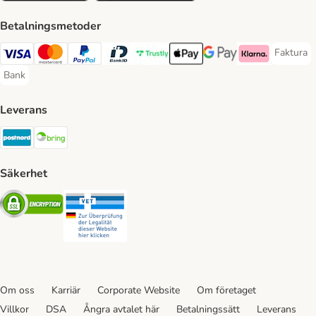
Betalningsmetoder
Faktura
Faktura 
Visa Payment Method
Mastercard Payment Method
PayPal Payment Method
BankID Payment Method
Trustly Payment Method
Apple Pay Payment Method
Googple Pay Payment M
Klarna Payment 
Bank
Bank Payment Method
Leverans
Postnord Shipping Method
Bring Shipping Method
Säkerhet
Security
Security
Om oss
Karriär
Corporate Website
Om företaget
Villkor
DSA
Ångra avtalet här
Betalningssätt
Leverans