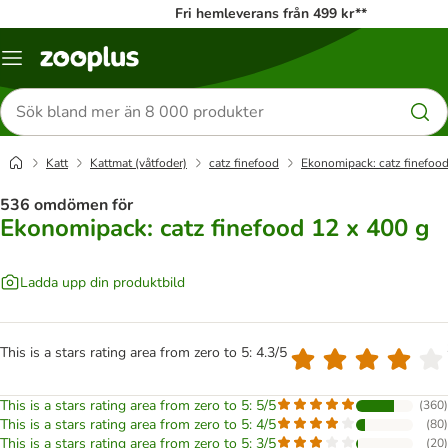
Fri hemleverans från 499 kr**
Katalogmeny
Sök
efter
produkter
Katt
Kattmat (våtfoder)
catz finefood
Ekonomipack: catz finefood
536 omdömen för
Ekonomipack: catz finefood 12 x 400 g
Ladda upp din produktbild
This is a stars rating area from zero to 5: 4.3/5
This is a stars rating area from zero to 5: 5/5
(
360
)
This is a stars rating area from zero to 5: 4/5
(
80
)
This is a stars rating area from zero to 5: 3/5
(
20
)