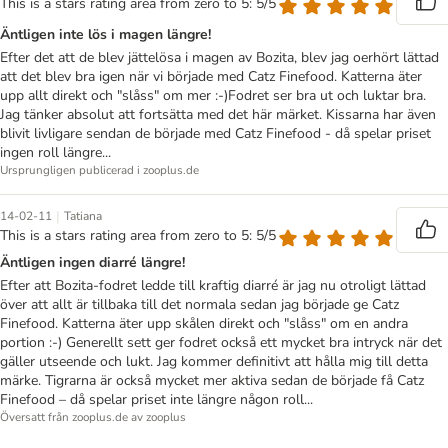
This is a stars rating area from zero to 5: 5/5
Äntligen inte lös i magen längre!
Efter det att de blev jättelösa i magen av Bozita, blev jag oerhört lättad
att det blev bra igen när vi började med Catz Finefood. Katterna äter
upp allt direkt och "slåss" om mer :-)Fodret ser bra ut och luktar bra.
Jag tänker absolut att fortsätta med det här märket. Kissarna har även
blivit livligare sendan de började med Catz Finefood - då spelar priset
ingen roll längre...
Ursprungligen publicerad i zooplus.de
|
14-02-11
Tatiana
This is a stars rating area from zero to 5: 5/5
Äntligen ingen diarré längre!
Efter att Bozita-fodret ledde till kraftig diarré är jag nu otroligt lättad
över att allt är tillbaka till det normala sedan jag började ge Catz
Finefood. Katterna äter upp skålen direkt och "slåss" om en andra
portion :-) Generellt sett ger fodret också ett mycket bra intryck när det
gäller utseende och lukt. Jag kommer definitivt att hålla mig till detta
märke. Tigrarna är också mycket mer aktiva sedan de började få Catz
Finefood – då spelar priset inte längre någon roll...
Översatt från zooplus.de av zooplus