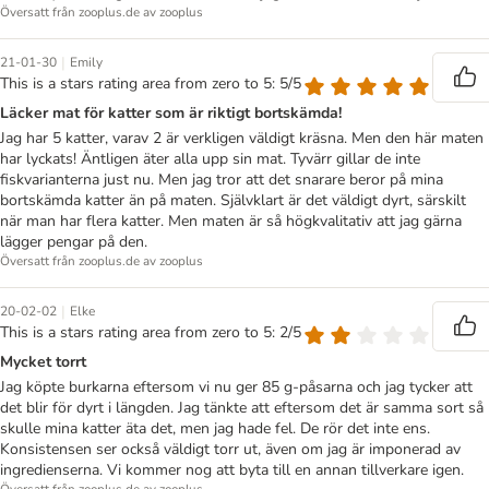
Översatt från zooplus.de av zooplus
|
21-01-30
Emily
This is a stars rating area from zero to 5: 5/5
Läcker mat för katter som är riktigt bortskämda!
Jag har 5 katter, varav 2 är verkligen väldigt kräsna. Men den här maten
har lyckats! Äntligen äter alla upp sin mat. Tyvärr gillar de inte
fiskvarianterna just nu. Men jag tror att det snarare beror på mina
bortskämda katter än på maten. Självklart är det väldigt dyrt, särskilt
när man har flera katter. Men maten är så högkvalitativ att jag gärna
lägger pengar på den.
Översatt från zooplus.de av zooplus
|
20-02-02
Elke
This is a stars rating area from zero to 5: 2/5
Mycket torrt
Jag köpte burkarna eftersom vi nu ger 85 g-påsarna och jag tycker att
det blir för dyrt i längden. Jag tänkte att eftersom det är samma sort så
skulle mina katter äta det, men jag hade fel. De rör det inte ens.
Konsistensen ser också väldigt torr ut, även om jag är imponerad av
ingredienserna. Vi kommer nog att byta till en annan tillverkare igen.