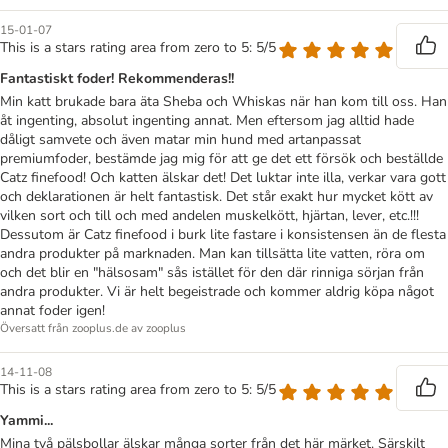
15-01-07
This is a stars rating area from zero to 5: 5/5
Fantastiskt foder! Rekommenderas!!
Min katt brukade bara äta Sheba och Whiskas när han kom till oss. Han
åt ingenting, absolut ingenting annat. Men eftersom jag alltid hade
dåligt samvete och även matar min hund med artanpassat
premiumfoder, bestämde jag mig för att ge det ett försök och beställde
Catz finefood! Och katten älskar det! Det luktar inte illa, verkar vara gott
och deklarationen är helt fantastisk. Det står exakt hur mycket kött av
vilken sort och till och med andelen muskelkött, hjärtan, lever, etc.!!!
Dessutom är Catz finefood i burk lite fastare i konsistensen än de flesta
andra produkter på marknaden. Man kan tillsätta lite vatten, röra om
och det blir en "hälsosam" sås istället för den där rinniga sörjan från
andra produkter. Vi är helt begeistrade och kommer aldrig köpa något
annat foder igen!
Översatt från zooplus.de av zooplus
14-11-08
This is a stars rating area from zero to 5: 5/5
Yammi...
Mina två pälsbollar älskar många sorter från det här märket. Särskilt