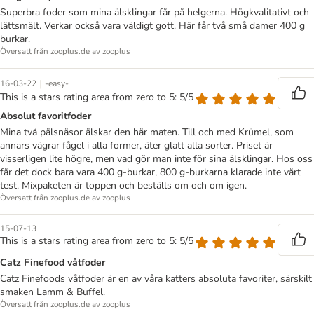
Superbra foder som mina älsklingar får på helgerna. Högkvalitativt och
lättsmält. Verkar också vara väldigt gott. Här får två små damer 400 g
burkar.
Översatt från zooplus.de av zooplus
|
16-03-22
-easy-
This is a stars rating area from zero to 5: 5/5
Absolut favoritfoder
Mina två pälsnäsor älskar den här maten. Till och med Krümel, som
annars vägrar fågel i alla former, äter glatt alla sorter. Priset är
visserligen lite högre, men vad gör man inte för sina älsklingar. Hos oss
får det dock bara vara 400 g-burkar, 800 g-burkarna klarade inte vårt
test. Mixpaketen är toppen och beställs om och om igen.
Översatt från zooplus.de av zooplus
15-07-13
This is a stars rating area from zero to 5: 5/5
Catz Finefood våtfoder
Catz Finefoods våtfoder är en av våra katters absoluta favoriter, särskilt
smaken Lamm & Buffel.
Översatt från zooplus.de av zooplus