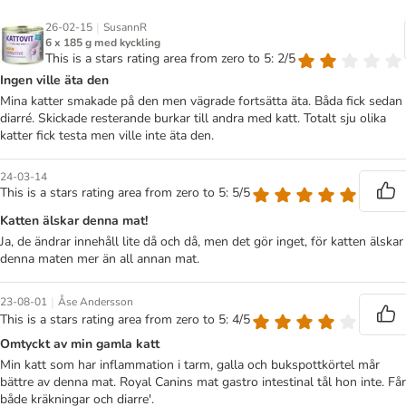
|
26-02-15
SusannR
6 x 185 g med kyckling
This is a stars rating area from zero to 5: 2/5
Ingen ville äta den
Mina katter smakade på den men vägrade fortsätta äta. Båda fick sedan
diarré. Skickade resterande burkar till andra med katt. Totalt sju olika
katter fick testa men ville inte äta den.
24-03-14
This is a stars rating area from zero to 5: 5/5
Katten älskar denna mat!
Ja, de ändrar innehåll lite då och då, men det gör inget, för katten älskar
denna maten mer än all annan mat.
|
23-08-01
Åse Andersson
This is a stars rating area from zero to 5: 4/5
Omtyckt av min gamla katt
Min katt som har inflammation i tarm, galla och bukspottkörtel mår
bättre av denna mat. Royal Canins mat gastro intestinal tål hon inte. Får
både kräkningar och diarre'.