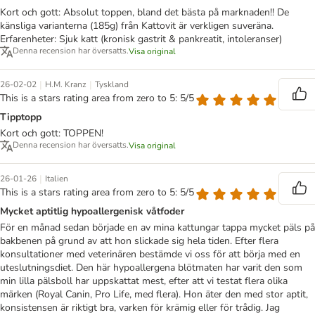
Kort och gott: Absolut toppen, bland det bästa på marknaden!! De
känsliga varianterna (185g) från Kattovit är verkligen suveräna.
Erfarenheter: Sjuk katt (kronisk gastrit & pankreatit, intoleranser)
Denna recension har översatts.
Visa original
|
|
26-02-02
H.M. Kranz
Tyskland
This is a stars rating area from zero to 5: 5/5
Tipptopp
Kort och gott: TOPPEN!
Denna recension har översatts.
Visa original
|
26-01-26
Italien
This is a stars rating area from zero to 5: 5/5
Mycket aptitlig hypoallergenisk våtfoder
För en månad sedan började en av mina kattungar tappa mycket päls på
bakbenen på grund av att hon slickade sig hela tiden. Efter flera
konsultationer med veterinären bestämde vi oss för att börja med en
uteslutningsdiet. Den här hypoallergena blötmaten har varit den som
min lilla pälsboll har uppskattat mest, efter att vi testat flera olika
märken (Royal Canin, Pro Life, med flera). Hon äter den med stor aptit,
konsistensen är riktigt bra, varken för krämig eller för trådig. Jag