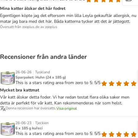
Mina katter älskar det här fodret
Egentligen köpte jag det eftersom min lilla Leyla gekauftär allergisk, nu
matar jag bara med det här. Båda katterna tycker att det är jättegott.
Översatt från zooplus.de av zooplus
Recensioner från andra länder
|
26-06-26
Tyskland
Sparpaket: Huhn (24 x 185 g)
This is a stars rating area from zero to 5: 5/5
Mycket bra kattmat
Vår katt älskar detta foder. Vi har redan testat flera olika saker men
detta är perfekt för vår katt. Kan rekommenderas när som helst.
Denna recension har översatts.
Visa original
|
26-06-23
Tjeckien
6 x 185 g kuřecí
This is a stars rating area from zero to 5: 5/5