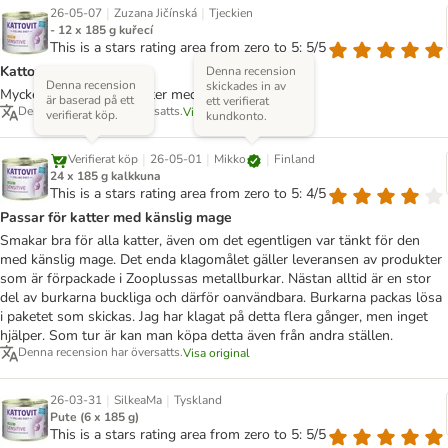
|
|
26-05-07
Zuzana Jičínská
Tjeckien
- 12 x 185 g kuřecí
This is a stars rating area from zero to 5: 5/5
Kattovit
Denna recension
Denna recension
skickades in av
Mycket bra foder för katter med känslig mage
är baserad på ett
ett verifierat
Denna recension har översatts.
Visa original
verifierat köp.
kundkonto.
|
|
|
Mikko
Verifierat köp
26-05-01
Finland
24 x 185 g kalkkuna
This is a stars rating area from zero to 5: 4/5
Passar för katter med känslig mage
Smakar bra för alla katter, även om det egentligen var tänkt för den
med känslig mage. Det enda klagomålet gäller leveransen av produkter
som är förpackade i Zooplussas metallburkar. Nästan alltid är en stor
del av burkarna buckliga och därför oanvändbara. Burkarna packas lösa
i paketet som skickas. Jag har klagat på detta flera gånger, men inget
hjälper. Som tur är kan man köpa detta även från andra ställen.
Denna recension har översatts.
Visa original
|
|
26-03-31
SilkeaMa
Tyskland
Pute (6 x 185 g)
This is a stars rating area from zero to 5: 5/5