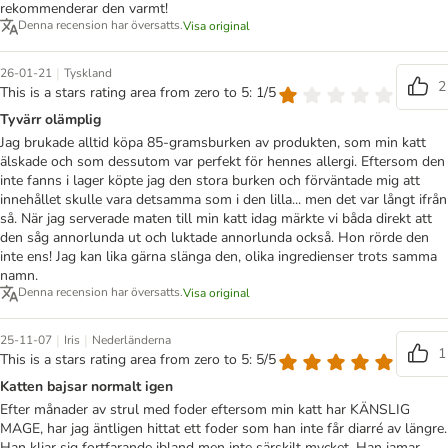
rekommenderar den varmt!
Denna recension har översatts.
Visa original
|
26-01-21
Tyskland
2
This is a stars rating area from zero to 5: 1/5
Tyvärr olämplig
Jag brukade alltid köpa 85-gramsburken av produkten, som min katt
älskade och som dessutom var perfekt för hennes allergi. Eftersom den
inte fanns i lager köpte jag den stora burken och förväntade mig att
innehållet skulle vara detsamma som i den lilla... men det var långt ifrån
så. När jag serverade maten till min katt idag märkte vi båda direkt att
den såg annorlunda ut och luktade annorlunda också. Hon rörde den
inte ens! Jag kan lika gärna slänga den, olika ingredienser trots samma
namn.
Denna recension har översatts.
Visa original
|
|
25-11-07
Iris
Nederländerna
1
This is a stars rating area from zero to 5: 5/5
Katten bajsar normalt igen
Efter månader av strul med foder eftersom min katt har KÄNSLIG
MAGE, har jag äntligen hittat ett foder som han inte får diarré av längre.
Han kliar sig fortfarande ibland men inte särskilt mycket. Han jamar