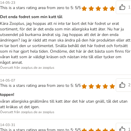
14-05-23
1
This is a stars rating area from zero to 5: 5/5
Det enda fodret som min katt tål
Kära Zooplus, jag hoppas att ni inte tar bort det här fodret ur erat
sortiment, för det är det enda som min allergiska katt äter. Nu har ju
utseendet på burkarna ändrat sig. Jag hoppas att det är den enda
ändringen? Jag är rädd att man ska ändra på den här produkten eller att
ni tar bort den ur sortimentet. Snälla behåll det här fodret och fortsätt
som ni har gjort hela tiden. Omdöme, det här är det bästa som finns för
våran katt som är väldigt kräsen och nästan inte tål eller tycker om
något annat.
Översatt från zooplus.de av zooplus
14-05-07
2
This is a stars rating area from zero to 5: 5/5
toppen!
våran allergiska gnällmåns till katt äter det här utan gnäll, tål det utan
att kräkas ut det igen.
Översatt från zooplus.de av zooplus
14-03-31
1
This is a stars rating area from zero to 5: 5/5