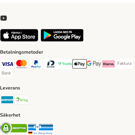
Betalningsmetoder
Faktura
Faktura 
Visa Payment Method
Mastercard Payment Method
PayPal Payment Method
BankID Payment Method
Trustly Payment Method
Apple Pay Payment Method
Googple Pay Payment M
Klarna Payment 
Bank
Bank Payment Method
Leverans
Postnord Shipping Method
Bring Shipping Method
Säkerhet
Security
Security