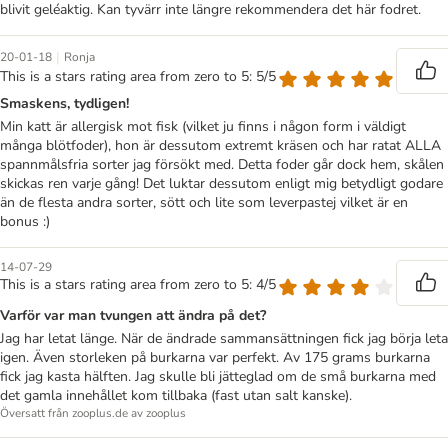
blivit geléaktig. Kan tyvärr inte längre rekommendera det här fodret.
|
20-01-18
Ronja
This is a stars rating area from zero to 5: 5/5
Smaskens, tydligen!
Min katt är allergisk mot fisk (vilket ju finns i någon form i väldigt
många blötfoder), hon är dessutom extremt kräsen och har ratat ALLA
spannmålsfria sorter jag försökt med. Detta foder går dock hem, skålen
skickas ren varje gång! Det luktar dessutom enligt mig betydligt godare
än de flesta andra sorter, sött och lite som leverpastej vilket är en
bonus :)
14-07-29
This is a stars rating area from zero to 5: 4/5
Varför var man tvungen att ändra på det?
Jag har letat länge. När de ändrade sammansättningen fick jag börja leta
igen. Även storleken på burkarna var perfekt. Av 175 grams burkarna
fick jag kasta hälften. Jag skulle bli jätteglad om de små burkarna med
det gamla innehållet kom tillbaka (fast utan salt kanske).
Översatt från zooplus.de av zooplus