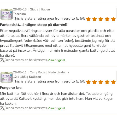
|
|
26-05-13
Giulia
Italien
Tacchino
This is a stars rating area from zero to 5: 5/5
Fantastiskt... äntligen stopp på diarrén!!!
Efter negativa avföringsanalyser för alla parasiter och giardia, och efter
att ha testat flera välkända och dyra märken av gastrointestinalt och
hypoallergent foder (både våt- och torrfoder), bestämde jag mig för att
prova Kattovit tillsammans med ett annat hypoallergent torrfoder
baserat på insekter. Äntligen har min 5 månader gamla kattunge slutat
ha diarré.
Denna recension har översatts.
Visa original
|
|
26-05-11
Carry Roge
Nederländerna
12 x 185 g Kalkoen
This is a stars rating area from zero to 5: 5/5
Fungerar bra
Min katt har fått det här i flera år och han älskar det. Testade en gång
att byta till Kattovit kyckling, men det gick inte hem. Han vill verkligen
ha kalkon.
Denna recension har översatts.
Visa original