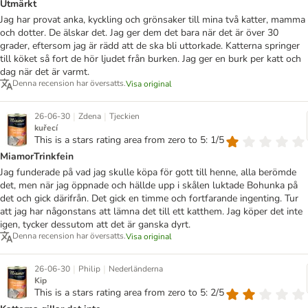
Utmärkt
Jag har provat anka, kyckling och grönsaker till mina två katter, mamma
och dotter. De älskar det. Jag ger dem det bara när det är över 30
grader, eftersom jag är rädd att de ska bli uttorkade. Katterna springer
till köket så fort de hör ljudet från burken. Jag ger en burk per katt och
dag när det är varmt.
Denna recension har översatts.
Visa original
|
|
26-06-30
Zdena
Tjeckien
kuřecí
This is a stars rating area from zero to 5: 1/5
MiamorTrinkfein
Jag funderade på vad jag skulle köpa för gott till henne, alla berömde
det, men när jag öppnade och hällde upp i skålen luktade Bohunka på
det och gick därifrån. Det gick en timme och fortfarande ingenting. Tur
att jag har någonstans att lämna det till ett katthem. Jag köper det inte
igen, tycker dessutom att det är ganska dyrt.
Denna recension har översatts.
Visa original
|
|
26-06-30
Philip
Nederländerna
Kip
This is a stars rating area from zero to 5: 2/5