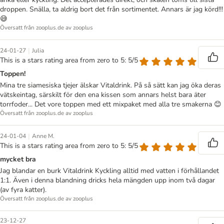
droppen. Snälla, ta aldrig bort det från sortimentet. Annars är jag körd!!!
😅
Översatt från zooplus.de av zooplus
|
24-01-27
Julia
This is a stars rating area from zero to 5: 5/5
Toppen!
Mina tre siamesiska tjejer älskar Vitaldrink. På så sätt kan jag öka deras
vätskeintag, särskilt för den ena kissen som annars helst bara äter
torrfoder... Det vore toppen med ett mixpaket med alla tre smakerna 😊
Översatt från zooplus.de av zooplus
|
24-01-04
Anne M.
This is a stars rating area from zero to 5: 5/5
mycket bra
Jag blandar en burk Vitaldrink Kyckling alltid med vatten i förhållandet
1:1. Även i denna blandning dricks hela mängden upp inom två dagar
(av fyra katter).
Översatt från zooplus.de av zooplus
23-12-27