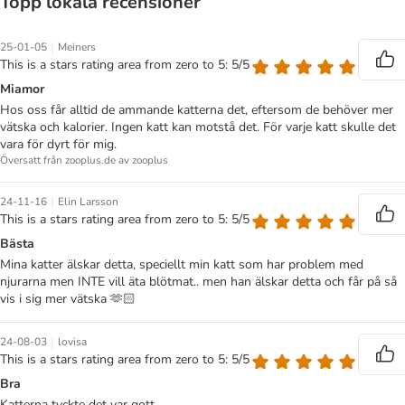
Topp lokala recensioner
|
25-01-05
Meiners
This is a stars rating area from zero to 5: 5/5
Miamor
Hos oss får alltid de ammande katterna det, eftersom de behöver mer
vätska och kalorier. Ingen katt kan motstå det. För varje katt skulle det
vara för dyrt för mig.
Översatt från zooplus.de av zooplus
|
24-11-16
Elin Larsson
This is a stars rating area from zero to 5: 5/5
Bästa
Mina katter älskar detta, speciellt min katt som har problem med
njurarna men INTE vill äta blötmat.. men han älskar detta och får på så
vis i sig mer vätska 🫶🏻
|
24-08-03
lovisa
This is a stars rating area from zero to 5: 5/5
Bra
Katterna tyckte det var gott