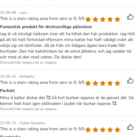
|
23-06-06
Lara
This is a stars rating area from zero to 5: 5/5
Fantastisk produkt för dricksovilliga pälsnäsor
Jag är så otroligt tacksam över att ha hittat den här produkten. Jag höll
på att bli helt förtvivlad eftersom mina katter har haft väldigt svårt att
vänja sig vid blötfoder, då de från sin tidigare ägare bara hade fått
torrfoder. Den här kattdrinken tar de emot jättebra, och jag späder till
och med ut den med vatten. De älskar den!
Översatt från zooplus.de av zooplus
|
23-05-24
Raffaella
This is a stars rating area from zero to 5: 5/5
Perfekt
Mina 4 katter älskar det 🥰 Så fort burken öppnas är de genast där. De
känner helt klart igen skillnaden i ljudet när burkar öppnas 🥰
Översatt från zooplus.de av zooplus
|
23-05-13
Huber Susanne
This is a stars rating area from zero to 5: 5/5