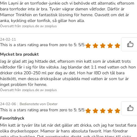
Min Layni är en torrfoder-junkie och vi behövde ett alternativ, eftersom
bara torrfoder inte är bra. Tyvärr vägrar damen våtfoder. Därför är
Miamor Trinkfein en fantastisk lösning för henne. Oavsett om det är
anka, kyckling eller tonfisk, så gillar hon alla.
Översatt från zooplus.de av zooplus
24-02-11
This is a stars rating area from zero to 5: 5/5
Mycket bra produkt
Jag är glad att jag hittade det, eftersom min katt som är utekatt trots
våtfoder får i sig för lite vätska. Jag blandar det 1:1 med vatten och hon
dricker cirka 200–250 ml per dag av det. Hon har IBD och tål bara
hästkött, men dessa drickspåsar utspädda med vatten är som tur är
inget problem för henne.
Översatt från zooplus.de av zooplus
|
24-02-06
Bedienstete von Dexter
This is a stars rating area from zero to 5: 5/5
Favoritdryck
Min katt är tyvärr lite lat när det gäller att dricka, och jag har testat flera
olika drycker/soppor. Miamor är hans absoluta favorit. Han föredrar
anka eller kyckling. Det accepterades direkt, och skålen töms till sista