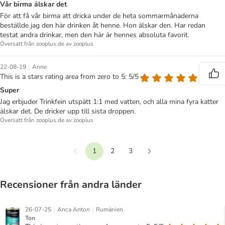
Vår birma älskar det
För att få vår birma att dricka under de heta sommarmånaderna
beställde jag den här drinken åt henne. Hon älskar den. Har redan
testat andra drinkar, men den här är hennes absoluta favorit.
Översatt från zooplus.de av zooplus
|
22-08-19
Anne
This is a stars rating area from zero to 5: 5/5
Super
Jag erbjuder Trinkfein utspätt 1:1 med vatten, och alla mina fyra katter
älskar det. De dricker upp till sista droppen.
Översatt från zooplus.de av zooplus
1
2
3
Föregående
Nästa
Recensioner från andra länder
|
|
26-07-25
Anca Anton
Rumänien
Ton