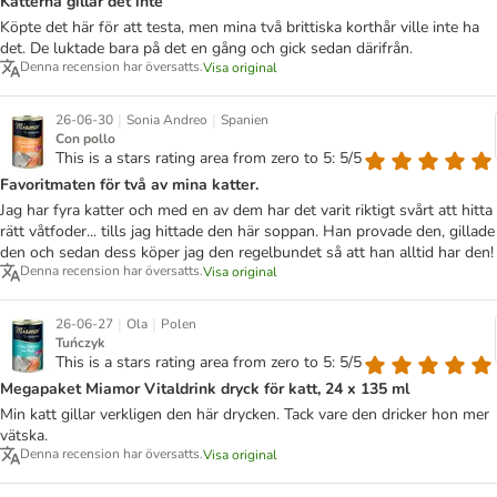
Katterna gillar det inte
Köpte det här för att testa, men mina två brittiska korthår ville inte ha
det. De luktade bara på det en gång och gick sedan därifrån.
Denna recension har översatts.
Visa original
|
|
26-06-30
Sonia Andreo
Spanien
Con pollo
This is a stars rating area from zero to 5: 5/5
Favoritmaten för två av mina katter.
Jag har fyra katter och med en av dem har det varit riktigt svårt att hitta
rätt våtfoder... tills jag hittade den här soppan. Han provade den, gillade
den och sedan dess köper jag den regelbundet så att han alltid har den!
Denna recension har översatts.
Visa original
|
|
26-06-27
Ola
Polen
Tuńczyk
This is a stars rating area from zero to 5: 5/5
Megapaket Miamor Vitaldrink dryck för katt, 24 x 135 ml
Min katt gillar verkligen den här drycken. Tack vare den dricker hon mer
vätska.
Denna recension har översatts.
Visa original