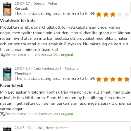
|
|
26-07-17
Dorota
Polen
Kurczak
This is a stars rating area from zero to 5: 3/5
Vitaldryck för katt
Produkten är ett utmärkt tillskott för vätskebalansen under varma
dagar, men tyvärr ratade min katt den. Han slickar lite grann och lämnar
resten. Synd att man inte kan beställa ett provpaket med olika smaker,
och att minsta antal av en smak är 6 stycken. Nu måste jag ge bort allt
till en annan, mindre kräsen katt.
Denna recension har översatts.
Visa original
|
|
26-07-14
Ania Knobelsdorf
Tyskland
Thunfisch
This is a stars rating area from zero to 5: 5/5
Favoritdryck
Min Leo älskar Vitaldrink Tonfisk från Miamor över allt annat. Han gillar
också de fina köttbitarna. Snart blir det en ny beställning. Leo dricker
nästan inget vatten och de här burkarna är räddningen, särskilt under så
varma dagar.
Denna recension har översatts.
Visa original
|
|
26-07-13
Lucia
Nederländerna