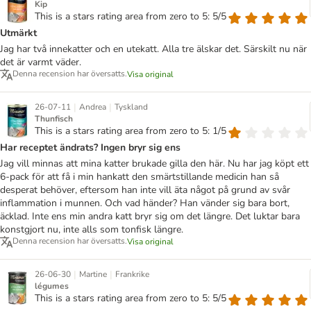
Kip
This is a stars rating area from zero to 5: 5/5
Utmärkt
Jag har två innekatter och en utekatt. Alla tre älskar det. Särskilt nu när
det är varmt väder.
Denna recension har översatts.
Visa original
|
|
26-07-11
Andrea
Tyskland
Thunfisch
This is a stars rating area from zero to 5: 1/5
Har receptet ändrats? Ingen bryr sig ens
Jag vill minnas att mina katter brukade gilla den här. Nu har jag köpt ett
6-pack för att få i min hankatt den smärtstillande medicin han så
desperat behöver, eftersom han inte vill äta något på grund av svår
inflammation i munnen. Och vad händer? Han vänder sig bara bort,
äcklad. Inte ens min andra katt bryr sig om det längre. Det luktar bara
konstgjort nu, inte alls som tonfisk längre.
Denna recension har översatts.
Visa original
|
|
26-06-30
Martine
Frankrike
légumes
This is a stars rating area from zero to 5: 5/5