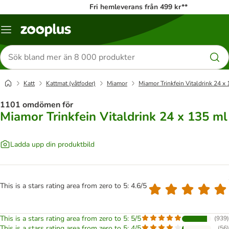
Fri hemleverans från 499 kr**
Katalogmeny
Sök
efter
produkter
Katt
Kattmat (våtfoder)
Miamor
Miamor Trinkfein Vitaldrink 24 x
1101 omdömen för
Miamor Trinkfein Vitaldrink 24 x 135 ml
Ladda upp din produktbild
This is a stars rating area from zero to 5: 4.6/5
This is a stars rating area from zero to 5: 5/5
(
939
)
This is a stars rating area from zero to 5: 4/5
(
56
)