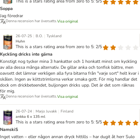
This is a stars rating area from zero to 5: 5/5
Soppa
Jag föredrar
Denna recension har översatts.
Visa original
|
|
26-07-25
B.O.
Tyskland
Huhn
This is a stars rating area from zero to 5: 2/5
Kyckling dricks inte gärna
Konstigt nog tycker mina 3 hankatter och 1 honkatt minst om kyckling
av alla dessa många alternativ. De gillar anka och tonfisk bättre, men
oavsett det lämnar verkligen alla fyra bitarna från "varje sort" helt kvar i
skålen. Ingen av köttstrimlorna verkar smaka gott. För mig handlar det
dock om drickbeteendet, buljongen dricks upp. Det är det som räknas
för mig.
Denna recension har översatts.
Visa original
|
|
26-07-24
Marjo Juvakk
Finland
ankka 6 x 135 ml
This is a stars rating area from zero to 5: 5/5
NamskiS
Inget vatten – eller någon annan dryck hittills – har dugit åt herr Sulo