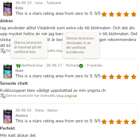
|
|
26-06-23
Julia
Tyskland
Ente
This is a stars rating area from zero to 5: 5/5
älskas
Jag använder alltid Vitaldrink som extra sås till blötmaten. Och det äts
upp mycket hellre än när jag bara tillsätter lite vatten till blötmaten. Det
Denna recension
slickas och slickas tills allt är borta, så jag kan verkligen rekommendera
Denna recension
skickades in av
att köpa den.
är baserad på ett
ett verifierat
Denna recension har översatts.
Visa original
verifierat köp.
kundkonto.
|
|
|
Richerd
Verifierat köp
26-06-17
Frankrike
thon
This is a stars rating area from zero to 5: 5/5
Senaste chatt
Kvällssoppan blev väldigt uppskattad av min yngsta ch
Denna recension har översatts.
Visa original
|
|
26-06-02
Delia
Italien
Anatra
This is a stars rating area from zero to 5: 5/5
Perfekt
Min katt älskar det