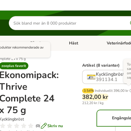
Sök
efter
produkter
k
Fågel
Häst
Veterinärfod
category menu: Smådjur
Open category menu: Fisk
Open category menu: Fågel
Open category 
rodukter rekommenderade av
mplete 24 x 75 g
To
Artikel (8 varianter)
zooplus favorit
sa
Ekonomipack:
om
Kycklingbröst
se
391134.1
Thrive
-3.54%
Individuellt
396,00 kr
Complete 24
382,00 kr
212,20 kr / kg
x 75 g
Engångsl
Kycklingbröst
Skriv nu
(
0
)