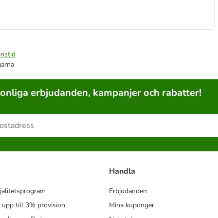
nstid
garna
sonliga erbjudanden, kampanjer och rabatter!
Handla
jalitetsprogram
Erbjudanden
- upp till 3% provision
Mina kuponger