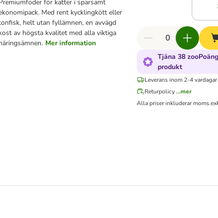
Premiumfoder för katter i sparsamt
ekonomipack. Med rent kycklingkött eller
tonfisk, helt utan fyllämnen, en avvägd
kost av högsta kvalitet med alla viktiga
näringsämnen.
Mer information
Tjäna 38 zooPoäng
produkt
Leverans inom 2-4 vardagar
Returpolicy
...mer
Alla priser inkluderar moms.
ex