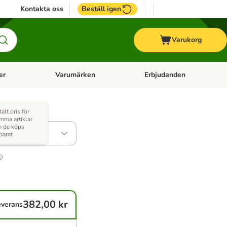
Kontakta oss
Beställ igen
Varukorg
er
Varumärken
Erbjudanden
menu: Häst
Open category menu: Veterinärfoder
Open category menu: Varum
talt pris för
mma artiklar
 de köps
parat
382,00 kr
everans