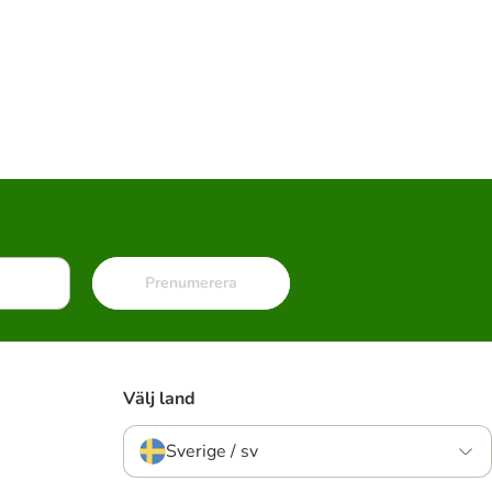
Prenumerera
Välj land
Sverige / sv