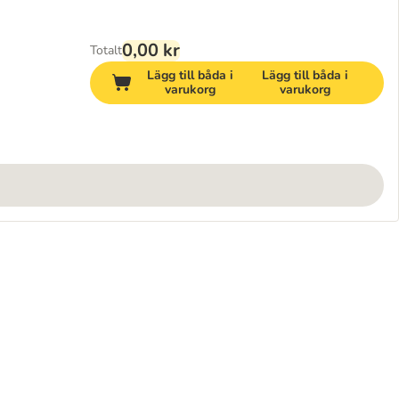
0,00 kr
Totalt
Lägg till båda i
Lägg till båda i
varukorg
varukorg