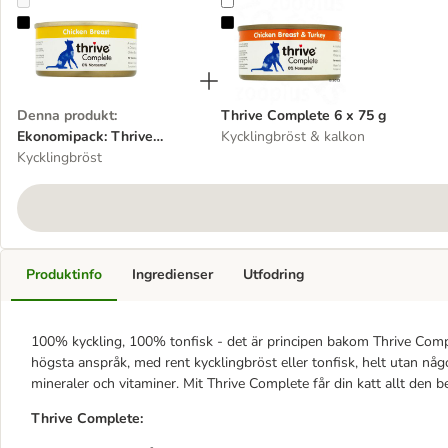
Ekonomipack: Thrive Complete 24 x 75 g
Thrive Complete 6 x 75 g
Denna produkt
:
Thrive Complete 6 x 75 g
Ekonomipack: Thrive
Kycklingbröst & kalkon
Complete 24 x 75 g
Kycklingbröst
Produktinfo
Ingredienser
Utfodring
100% kyckling, 100% tonfisk - det är principen bakom Thrive Compl
högsta anspråk, med rent kycklingbröst eller tonfisk, helt utan någ
mineraler och vitaminer. Mit Thrive Complete får din katt allt den b
Thrive Complete: