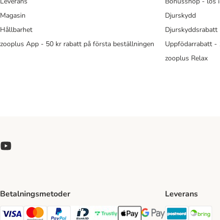
Leverans
Bonusshop - lös 
Magasin
Djurskydd
Hållbarhet
Djurskyddsrabatt 
zooplus App - 50 kr rabatt på första beställningen
Uppfödarrabatt -
zooplus Relax
Betalningsmetoder
Leverans
Postnord 
Br
Visa Payment Method
Mastercard Payment Method
PayPal Payment Method
BankID Payment Method
Trustly Payment Method
Apple Pay Payment Method
Googple Pay Payment M