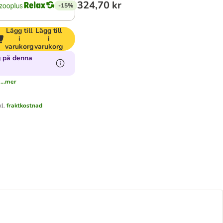
324,70 kr
-15%
Lägg till
Lägg till
i
i
varukorg
varukorg
 på denna
...mer
kl.
fraktkostnad