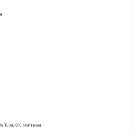
te
r
00% Tuna, 0% Nonsense.