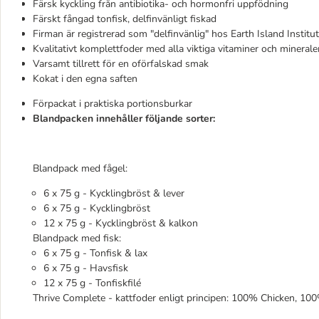
Färsk kyckling från antibiotika- och hormonfri uppfödning
Färskt fångad tonfisk, delfinvänligt fiskad
Firman är registrerad som "delfinvänlig" hos Earth Island Institu
Kvalitativt komplettfoder med alla viktiga vitaminer och minerale
Varsamt tillrett för en oförfalskad smak
Kokat i den egna saften
Förpackat i praktiska portionsburkar
Blandpacken innehåller följande sorter:
Blandpack med fågel:
6 x 75 g - Kycklingbröst & lever
6 x 75 g - Kycklingbröst
12 x 75 g - Kycklingbröst & kalkon
Blandpack med fisk:
6 x 75 g - Tonfisk & lax
6 x 75 g - Havsfisk
12 x 75 g - Tonfiskfilé
Thrive Complete - kattfoder enligt principen: 100% Chicken, 1