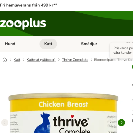
Fri hemleverans från 499 kr**
Hund
Katt
Smådjur
Fis
Open category menu: Hund
Open category menu: Katt
Open 
Prisvärda p
våra kunder
Katt
Kattmat (våtfoder)
Thrive Complete
Ekonomipack: Thrive Co