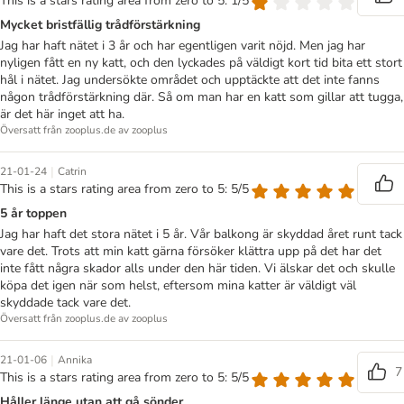
This is a stars rating area from zero to 5: 1/5
Mycket bristfällig trådförstärkning
Jag har haft nätet i 3 år och har egentligen varit nöjd. Men jag har
nyligen fått en ny katt, och den lyckades på väldigt kort tid bita ett stort
hål i nätet. Jag undersökte området och upptäckte att det inte fanns
någon trådförstärkning där. Så om man har en katt som gillar att tugga,
är det här inget att ha.
Översatt från zooplus.de av zooplus
|
21-01-24
Catrin
This is a stars rating area from zero to 5: 5/5
5 år toppen
Jag har haft det stora nätet i 5 år. Vår balkong är skyddad året runt tack
vare det. Trots att min katt gärna försöker klättra upp på det har det
inte fått några skador alls under den här tiden. Vi älskar det och skulle
köpa det igen när som helst, eftersom mina katter är väldigt väl
skyddade tack vare det.
Översatt från zooplus.de av zooplus
|
21-01-06
Annika
7
This is a stars rating area from zero to 5: 5/5
Håller länge utan att gå sönder.