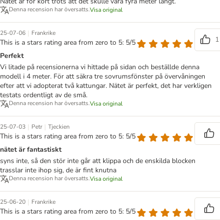
Nätet är för kort trots att det skulle vara fyra meter långt.
Denna recension har översatts.
Visa original
|
25-07-06
Frankrike
1
This is a stars rating area from zero to 5: 5/5
Perfekt
Vi litade på recensionerna vi hittade på sidan och beställde denna
modell i 4 meter. För att säkra tre sovrumsfönster på övervåningen
efter att vi adopterat två kattungar. Nätet är perfekt, det har verkligen
testats ordentligt av de små.
Denna recension har översatts.
Visa original
|
|
25-07-03
Petr
Tjeckien
This is a stars rating area from zero to 5: 5/5
nätet är fantastiskt
syns inte, så den stör inte går att klippa och de enskilda blocken
trasslar inte ihop sig, de är fint knutna
Denna recension har översatts.
Visa original
|
25-06-20
Frankrike
This is a stars rating area from zero to 5: 5/5