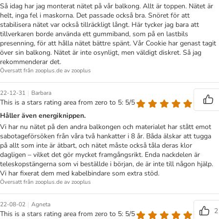
Så idag har jag monterat nätet på vår balkong. Allt är toppen. Nätet är
helt, inga fel i maskorna. Det passade också bra. Snöret för att
stabilisera nätet var också tillräckligt långt. Här tycker jag bara att
tillverkaren borde använda ett gummiband, som på en lastbils
presenning, för att hålla nätet bättre spänt. Vår Cookie har genast tagit
över sin balkong. Nätet är inte osynligt, men väldigt diskret. Så jag
rekommenderar det.
Översatt från zooplus.de av zooplus
|
22-12-31
Barbara
This is a stars rating area from zero to 5: 5/5
Håller även energiknippen.
Vi har nu nätet på den andra balkongen och materialet har stått emot
sabotageförsöken från våra två hankatter i 8 år. Båda älskar att tugga
på allt som inte är ätbart, och nätet måste också tåla deras klor
dagligen – vilket det gör mycket framgångsrikt. Enda nackdelen är
teleskopstängerna som vi beställde i början, de är inte till någon hjälp.
Vi har fixerat dem med kabelbindare som extra stöd.
Översatt från zooplus.de av zooplus
|
22-08-02
Agneta
2
This is a stars rating area from zero to 5: 5/5