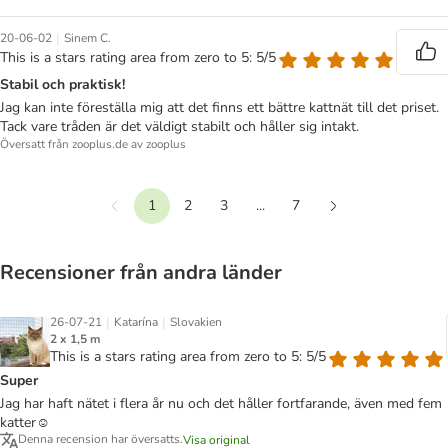
|
20-06-02
Sinem C.
This is a stars rating area from zero to 5: 5/5
Stabil och praktisk!
Jag kan inte föreställa mig att det finns ett bättre kattnät till det priset.
Tack vare tråden är det väldigt stabilt och håller sig intakt.
Översatt från zooplus.de av zooplus
1
2
3
...
7
Föregående
Nästa
Recensioner från andra länder
|
|
26-07-21
Katarína
Slovakien
2 x 1,5 m
This is a stars rating area from zero to 5: 5/5
Super
Jag har haft nätet i flera år nu och det håller fortfarande, även med fem
katter☺️
Denna recension har översatts.
Visa original