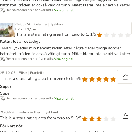
kattnätet, tråden är också väldigt tunn. Nätet klarar inte av aktiva katter.
Denna recension har översatts.
Visa original
|
|
26-03-24
Katarina
Tyskland
L 2 x H 1,5 m
This is a stars rating area from zero to 5: 1/5
Kattnätet är ostadigt
Tyvärr lyckades min hankatt redan efter några dagar tugga sönder
kattnätet, tråden är också väldigt tunn. Nätet klarar inte av aktiva katter.
Denna recension har översatts.
Visa original
|
|
25-10-05
Elise
Frankrike
This is a stars rating area from zero to 5: 5/5
Super
Super
Denna recension har översatts.
Visa original
|
|
25-08-30
Betina Rother
Tyskland
This is a stars rating area from zero to 5: 3/5
För kort nät