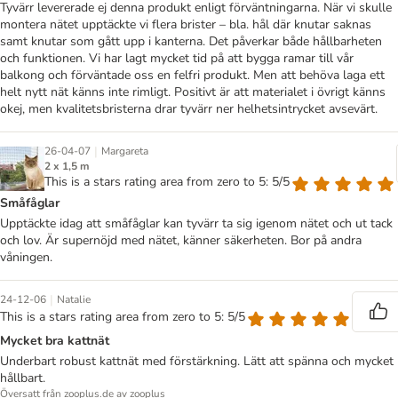
Tyvärr levererade ej denna produkt enligt förväntningarna. När vi skulle
montera nätet upptäckte vi flera brister – bla. hål där knutar saknas
samt knutar som gått upp i kanterna. Det påverkar både hållbarheten
och funktionen. Vi har lagt mycket tid på att bygga ramar till vår
balkong och förväntade oss en felfri produkt. Men att behöva laga ett
helt nytt nät känns inte rimligt. Positivt är att materialet i övrigt känns
okej, men kvalitetsbristerna drar tyvärr ner helhetsintrycket avsevärt.
|
26-04-07
Margareta
2 x 1,5 m
This is a stars rating area from zero to 5: 5/5
Småfåglar
Upptäckte idag att småfåglar kan tyvärr ta sig igenom nätet och ut tack
och lov. Är supernöjd med nätet, känner säkerheten. Bor på andra
våningen.
|
24-12-06
Natalie
This is a stars rating area from zero to 5: 5/5
Mycket bra kattnät
Underbart robust kattnät med förstärkning. Lätt att spänna och mycket
hållbart.
Översatt från zooplus.de av zooplus