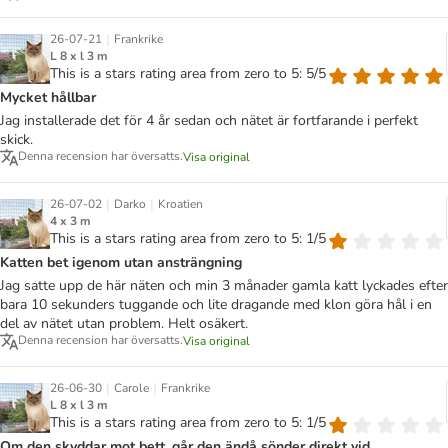
|
26-07-21
Frankrike
L 8 x l 3 m
This is a stars rating area from zero to 5: 5/5
Mycket hållbar
Jag installerade det för 4 år sedan och nätet är fortfarande i perfekt
skick.
Denna recension har översatts.
Visa original
|
|
26-07-02
Darko
Kroatien
4 x 3 m
This is a stars rating area from zero to 5: 1/5
Katten bet igenom utan ansträngning
Jag satte upp de här näten och min 3 månader gamla katt lyckades efter
bara 10 sekunders tuggande och lite dragande med klon göra hål i en
del av nätet utan problem. Helt osäkert.
Denna recension har översatts.
Visa original
|
|
26-06-30
Carole
Frankrike
L 8 x l 3 m
This is a stars rating area from zero to 5: 1/5
Om den skyddar mot bett, går den ändå sönder direkt vid