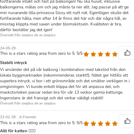
fortfarande intakt och fäst på balkongen! Nu ska huset, inklusive
balkongerna, målas om och jag måste ta ner allt. Jag passar på att ge
min nuvarande lilla prinsessa Sissy ett nytt nät. Egentligen skulle det
fortfarande hålla, men efter 14 år finns det här och där några hål, av
misstag klippta med saxen under blomskötseln. Kvaliteten är bra,
därför beställer jag det igen!
Översatt från zooplus.de av zooplus
24-05-29
This is a stars rating area from zero to 5: 5/5
Stabilt intryck
Vi använder det på vår balkong i kombination med takstöd från den
lokala byggmarknaden (rekommenderas starkt!!). Nätet ger hittills ett
superbra intryck, vi bor i ett grönområde och det smälter verkligen in i
omgivningen. Vi kunde enkelt klippa det för att anpassa det, och
maskstorleken passar redan bra för vår 13 veckor gamla kattunge.
Ingenstans är det fransigt och det verkar väldigt stabilt!
Översatt från zooplus.de av zooplus
|
23-02-28
A.Friemelt
This is a stars rating area from zero to 5: 5/5
Allt för katten 👍🏽😁