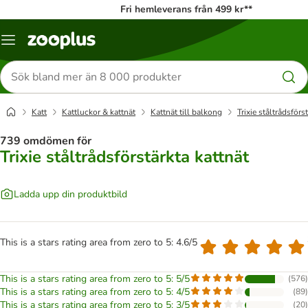
Fri hemleverans från 499 kr**
Katalogmeny
Sök
efter
produkter
Katt
Kattluckor & kattnät
Kattnät till balkong
Trixie ståltrådsförs
739 omdömen för
Trixie ståltrådsförstärkta kattnät
Ladda upp din produktbild
This is a stars rating area from zero to 5: 4.6/5
This is a stars rating area from zero to 5: 5/5
(
576
)
This is a stars rating area from zero to 5: 4/5
(
89
)
This is a stars rating area from zero to 5: 3/5
(
20
)