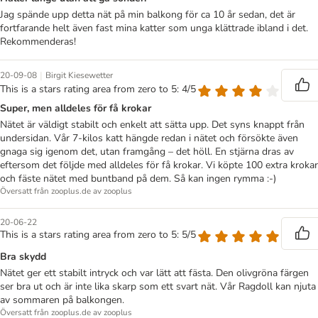
Jag spände upp detta nät på min balkong för ca 10 år sedan, det är
fortfarande helt även fast mina katter som unga klättrade ibland i det.
Rekommenderas!
|
20-09-08
Birgit Kiesewetter
This is a stars rating area from zero to 5: 4/5
Super, men alldeles för få krokar
Nätet är väldigt stabilt och enkelt att sätta upp. Det syns knappt från
undersidan. Vår 7-kilos katt hängde redan i nätet och försökte även
gnaga sig igenom det, utan framgång – det höll. En stjärna dras av
eftersom det följde med alldeles för få krokar. Vi köpte 100 extra krokar
och fäste nätet med buntband på dem. Så kan ingen rymma :-)
Översatt från zooplus.de av zooplus
20-06-22
This is a stars rating area from zero to 5: 5/5
Bra skydd
Nätet ger ett stabilt intryck och var lätt att fästa. Den olivgröna färgen
ser bra ut och är inte lika skarp som ett svart nät. Vår Ragdoll kan njuta
av sommaren på balkongen.
Översatt från zooplus.de av zooplus