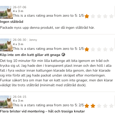
26-07-06
4 x 3 m
This is a stars rating area from zero to 5: 1/5
Ingen ståltråd
Packade nyss upp denna produkt, ser då ingen ståltråd här.
|
26-06-30
Jenny
4 x 3 m
This is a stars rating area from zero to 5: 1/5
Köp inte om din katt gillar att gnaga 🥲
Det tog 10 minuter för min lilla kattunge att bita igenom en tråd och
trycka sig ut. Jag hade den i transparent plast innan och den höll i alla
fall i fyra veckor innan kattungen klarade bita genom, den här klarade
sig inte förbi att jag hade packat undan skräpet efter monteringen.
Funkar säkert bra om man har en katt som inte gnager, men den klarar
väldigt lite trots ståltråd (minimalt med ståltråd dock).
26-04-15
4 x 3 m
This is a stars rating area from zero to 5: 2/5
Flera brister vid montering – hål och trasiga knutar