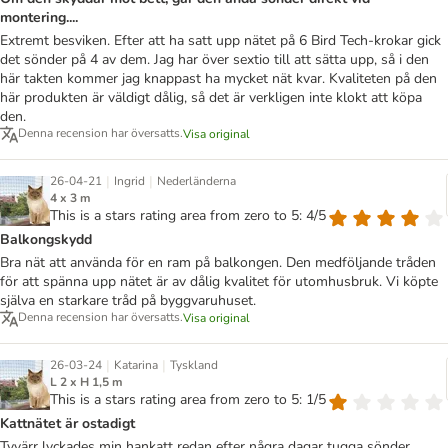
montering....
Extremt besviken. Efter att ha satt upp nätet på 6 Bird Tech-krokar gick
det sönder på 4 av dem. Jag har över sextio till att sätta upp, så i den
här takten kommer jag knappast ha mycket nät kvar. Kvaliteten på den
här produkten är väldigt dålig, så det är verkligen inte klokt att köpa
den.
Denna recension har översatts.
Visa original
|
|
26-04-21
Ingrid
Nederländerna
4 x 3 m
This is a stars rating area from zero to 5: 4/5
Balkongskydd
Bra nät att använda för en ram på balkongen. Den medföljande tråden
för att spänna upp nätet är av dålig kvalitet för utomhusbruk. Vi köpte
själva en starkare tråd på byggvaruhuset.
Denna recension har översatts.
Visa original
|
|
26-03-24
Katarina
Tyskland
L 2 x H 1,5 m
This is a stars rating area from zero to 5: 1/5
Kattnätet är ostadigt
Tyvärr lyckades min hankatt redan efter några dagar tugga sönder