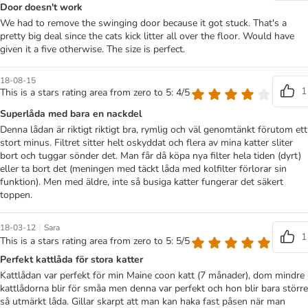
Door doesn't work
We had to remove the swinging door because it got stuck. That's a
pretty big deal since the cats kick litter all over the floor. Would have
given it a five otherwise. The size is perfect.
18-08-15
1
This is a stars rating area from zero to 5: 4/5
Superlåda med bara en nackdel
Denna lådan är riktigt riktigt bra, rymlig och väl genomtänkt förutom ett
stort minus. Filtret sitter helt oskyddat och flera av mina katter sliter
bort och tuggar sönder det. Man får då köpa nya filter hela tiden (dyrt)
eller ta bort det (meningen med täckt låda med kolfilter förlorar sin
funktion). Men med äldre, inte så busiga katter fungerar det säkert
toppen.
|
18-03-12
Sara
1
This is a stars rating area from zero to 5: 5/5
Perfekt kattlåda för stora katter
Kattlådan var perfekt för min Maine coon katt (7 månader), dom mindre
kattlådorna blir för småa men denna var perfekt och hon blir bara större
så utmärkt låda. Gillar skarpt att man kan haka fast påsen när man