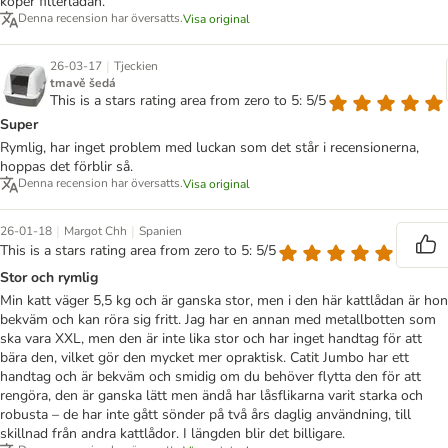
köper filterlådan.
Denna recension har översatts.
Visa original
|
26-03-17
Tjeckien
tmavě šedá
This is a stars rating area from zero to 5: 5/5
Super
Rymlig, har inget problem med luckan som det står i recensionerna,
hoppas det förblir så.
Denna recension har översatts.
Visa original
|
|
26-01-18
Margot Chh
Spanien
This is a stars rating area from zero to 5: 5/5
Stor och rymlig
Min katt väger 5,5 kg och är ganska stor, men i den här kattlådan är hon
bekväm och kan röra sig fritt. Jag har en annan med metallbotten som
ska vara XXL, men den är inte lika stor och har inget handtag för att
bära den, vilket gör den mycket mer opraktisk. Catit Jumbo har ett
handtag och är bekväm och smidig om du behöver flytta den för att
rengöra, den är ganska lätt men ändå har låsflikarna varit starka och
robusta – de har inte gått sönder på två års daglig användning, till
skillnad från andra kattlådor. I längden blir det billigare.