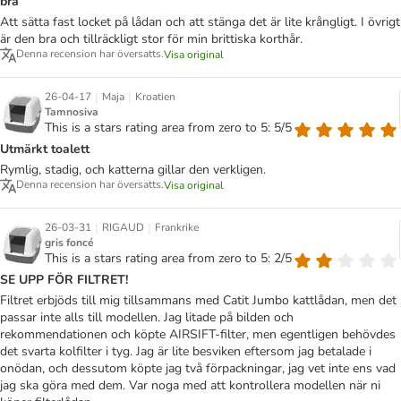
bra
Att sätta fast locket på lådan och att stänga det är lite krångligt. I övrigt
är den bra och tillräckligt stor för min brittiska korthår.
Denna recension har översatts.
Visa original
|
|
26-04-17
Maja
Kroatien
Tamnosiva
This is a stars rating area from zero to 5: 5/5
Utmärkt toalett
Rymlig, stadig, och katterna gillar den verkligen.
Denna recension har översatts.
Visa original
|
|
26-03-31
RIGAUD
Frankrike
gris foncé
This is a stars rating area from zero to 5: 2/5
SE UPP FÖR FILTRET!
Filtret erbjöds till mig tillsammans med Catit Jumbo kattlådan, men det
passar inte alls till modellen. Jag litade på bilden och
rekommendationen och köpte AIRSIFT-filter, men egentligen behövdes
det svarta kolfilter i tyg. Jag är lite besviken eftersom jag betalade i
onödan, och dessutom köpte jag två förpackningar, jag vet inte ens vad
jag ska göra med dem. Var noga med att kontrollera modellen när ni