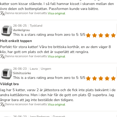
katter som kissar stående. I så fall hamnar kisset i skarven mellan den
övre delen och bottenplattan. Passformen kunde vara bättre.
Denna recension har översatts.
Visa original
|
26-06-25
Tyskland
dunkelgrau
This is a stars rating area from zero to 5: 5/5
Helt enkelt toppen
Perfekt för stora katter! Våra tre brittiska korthår, en av dem väger 8
kilo, har gott om plats och det är superlätt att rengöra.
Denna recension har översatts.
Visa original
|
|
26-06-23
Laura
Ungern
Sötétszürke
This is a stars rating area from zero to 5: 5/5
Väldigt bra
Jag har 5 katter, varav 2 är jättestora och de fick inte plats bekvämt i de
andra kattlådorna. Men i den här får de gott om plats 😊 superbra. Jag
ångrar bara att jag inte beställde den tidigare.
Denna recension har översatts.
Visa original
|
|
26-06-23
Jane Pedersen
Danmark