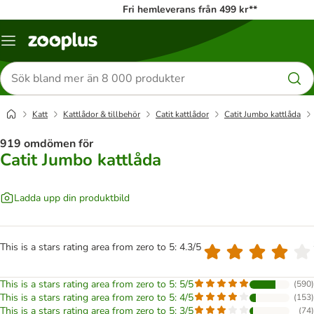
Fri hemleverans från 499 kr**
Katalogmeny
Sök
efter
produkter
Katt
Kattlådor & tillbehör
Catit kattlådor
Catit Jumbo kattlåda
919 omdömen för
Catit Jumbo kattlåda
Ladda upp din produktbild
This is a stars rating area from zero to 5: 4.3/5
This is a stars rating area from zero to 5: 5/5
(
590
)
This is a stars rating area from zero to 5: 4/5
(
153
)
This is a stars rating area from zero to 5: 3/5
(
74
)