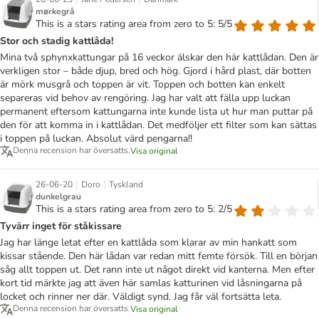
mørkegrå
This is a stars rating area from zero to 5: 5/5
Stor och stadig kattlåda!
Mina två sphynxkattungar på 16 veckor älskar den här kattlådan. Den är
verkligen stor – både djup, bred och hög. Gjord i hård plast, där botten
är mörk musgrå och toppen är vit. Toppen och botten kan enkelt
separeras vid behov av rengöring. Jag har valt att fälla upp luckan
permanent eftersom kattungarna inte kunde lista ut hur man puttar på
den för att komma in i kattlådan. Det medföljer ett filter som kan sättas
i toppen på luckan. Absolut värd pengarna!!
Denna recension har översatts.
Visa original
|
|
26-06-20
Doro
Tyskland
dunkelgrau
This is a stars rating area from zero to 5: 2/5
Tyvärr inget för ståkissare
Jag har länge letat efter en kattlåda som klarar av min hankatt som
kissar stående. Den här lådan var redan mitt femte försök. Till en början
såg allt toppen ut. Det rann inte ut något direkt vid kanterna. Men efter
kort tid märkte jag att även här samlas katturinen vid låsningarna på
locket och rinner ner där. Väldigt synd. Jag får väl fortsätta leta.
Denna recension har översatts.
Visa original