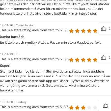
gillar att leka i den när det var ny. Det blir inte lika mycket sand utanför
heller. rekommenderas! Även för en mindre storlek katt , skulle det
fungera jätte bra. Katt trivs i större kattlåda. Min är inte så stor!
|
19-04-26
Carina Jorstad
2
This is a stars rating area from zero to 5: 5/5
Jumbo kattlåda
En jätte bra och rymlig kattlåda. Passar min stora Ragdoll perfekt.
|
19-01-29
Li
2
This is a stars rating area from zero to 5: 5/5
Super!
Stor rejäl låda med lås som håller överdelen på plats. Inga problem
med att förflytta lådan med sand i. Plus för den höga underdelen då en
av katterna gärna nästan står upp och kissar - lyfter alltid av överdelen
vid rengöring av samma skäl. Gott om plats, viket mina två stora
hankatter gillar.
|
19-01-08
Lindsey
This is a stars rating area from zero to 5: 3/5