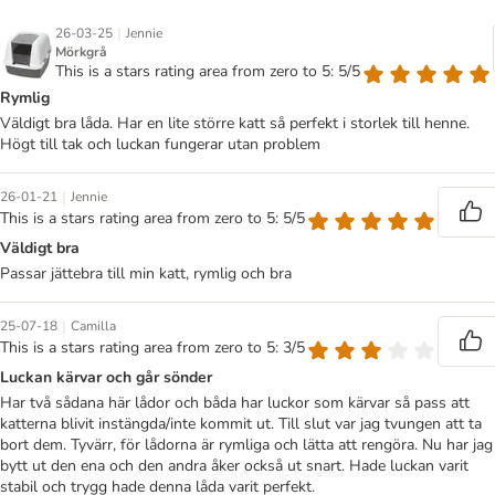
|
26-03-25
Jennie
Mörkgrå
This is a stars rating area from zero to 5: 5/5
Rymlig
Väldigt bra låda. Har en lite större katt så perfekt i storlek till henne.
Högt till tak och luckan fungerar utan problem
|
26-01-21
Jennie
This is a stars rating area from zero to 5: 5/5
Väldigt bra
Passar jättebra till min katt, rymlig och bra
|
25-07-18
Camilla
This is a stars rating area from zero to 5: 3/5
Luckan kärvar och går sönder
Har två sådana här lådor och båda har luckor som kärvar så pass att
katterna blivit instängda/inte kommit ut. Till slut var jag tvungen att ta
bort dem. Tyvärr, för lådorna är rymliga och lätta att rengöra. Nu har jag
bytt ut den ena och den andra åker också ut snart. Hade luckan varit
stabil och trygg hade denna låda varit perfekt.