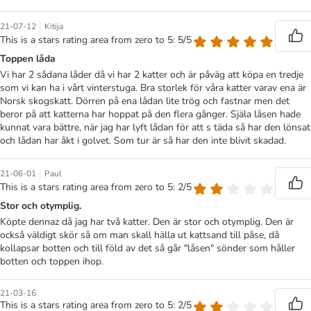
|
21-07-12
Kitija
This is a stars rating area from zero to 5: 5/5
Toppen låda
Vi har 2 sådana låder då vi har 2 katter och är påväg att köpa en tredje
som vi kan ha i vårt vinterstuga. Bra storlek för våra katter varav ena är
Norsk skogskatt. Dörren på ena lådan lite trög och fastnar men det
beror på att katterna har hoppat på den flera gånger. Själa låsen hade
kunnat vara bättre, när jag har lyft lådan för att s täda så har den lönsat
och lådan har åkt i golvet. Som tur är så har den inte blivit skadad.
|
21-06-01
Paul
This is a stars rating area from zero to 5: 2/5
Stor och otymplig.
Köpte dennaz då jag har två katter. Den är stor och otymplig. Den är
också väldigt skör så om man skall hälla ut kattsand till påse, då
kollapsar botten och till föld av det så går "låsen" sönder som håller
botten och toppen ihop.
21-03-16
This is a stars rating area from zero to 5: 2/5