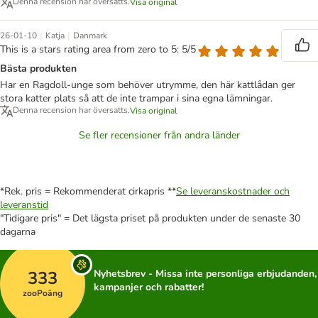
Denna recension har översatts.
Visa original
|
|
26-01-10
Katja
Danmark
This is a stars rating area from zero to 5: 5/5
Bästa produkten
Har en Ragdoll-unge som behöver utrymme, den här kattlådan ger
stora katter plats så att de inte trampar i sina egna lämningar.
Denna recension har översatts.
Visa original
Se fler recensioner från andra länder
*Rek. pris = Rekommenderat cirkapris **
Se leveranskostnader och
leveranstid
"Tidigare pris" = Det lägsta priset på produkten under de senaste 30
dagarna
333
Nyhetsbrev - Missa inte personliga erbjudanden,
kampanjer och rabatter!
zooPoäng