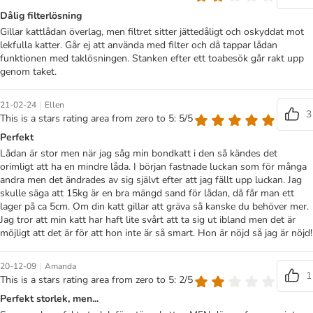
Dålig filterlösning
Gillar kattlådan överlag, men filtret sitter jättedåligt och oskyddat mot
lekfulla katter. Går ej att använda med filter och då tappar lådan
funktionen med taklösningen. Stanken efter ett toabesök går rakt upp
genom taket.
|
21-02-24
Ellen
3
This is a stars rating area from zero to 5: 5/5
Perfekt
Lådan är stor men när jag såg min bondkatt i den så kändes det
orimligt att ha en mindre låda. I början fastnade luckan som för många
andra men det ändrades av sig självt efter att jag fällt upp luckan. Jag
skulle säga att 15kg är en bra mängd sand för lådan, då får man ett
lager på ca 5cm. Om din katt gillar att gräva så kanske du behöver mer.
Jag tror att min katt har haft lite svårt att ta sig ut ibland men det är
möjligt att det är för att hon inte är så smart. Hon är nöjd så jag är nöjd!
|
20-12-09
Amanda
1
This is a stars rating area from zero to 5: 2/5
Perfekt storlek, men...