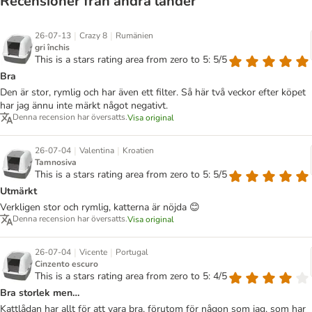
Recensioner från andra länder
|
|
26-07-13
Crazy 8
Rumänien
gri închis
This is a stars rating area from zero to 5: 5/5
Bra
Den är stor, rymlig och har även ett filter. Så här två veckor efter köpet
har jag ännu inte märkt något negativt.
Denna recension har översatts.
Visa original
|
|
26-07-04
Valentina
Kroatien
Tamnosiva
This is a stars rating area from zero to 5: 5/5
Utmärkt
Verkligen stor och rymlig, katterna är nöjda 😊
Denna recension har översatts.
Visa original
|
|
26-07-04
Vicente
Portugal
Cinzento escuro
This is a stars rating area from zero to 5: 4/5
Bra storlek men…
Kattlådan har allt för att vara bra, förutom för någon som jag, som har