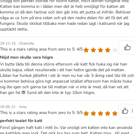
Snygg och perfekt storlek för större katter, MEN dörren fungerar inte.
Katten kan komma in i lådan men det är helt omöjligt för katten att
komma ut då den fastnar och den går inte att putta ut inifrån. Behöver
såga av ca 1cm på ena sidan och på den nedre delen för att få det att
fungera. Skulle skickat tillbaka men hade redan lagt i kattsand när jag
upptäckt detta..
|
19-11-15
Charlotte
This is a stars rating area from zero to 5: 4/5
Nöjd men skulle vara högre
Vi bytte låda till denna större eftersom vår katt fick huka sig när han
skulle bajsa, vilket resulterade i att han hellre gjorde det på mattan.
Lådan har funkat jättefint i ett år men nu har vår 3-åring växt lite till och
vi kommer behöva göra ngt anpassat istället eftersom han måste huka
sig lite igen och gärna tar till mattan när vi inte är med, då han vet att
han gör fel 🙈 Synd att den inte är typ 10cm högre.
|
19-05-21
Amy
1
This is a stars rating area from zero to 5: 5/5
perfekt toalet för katt
Först gången haft katt i mitt liv. Var oroligt om katten inte kan använda
en kattlåda men lock. Det gick hur bra som helt. Katten trivs , till med