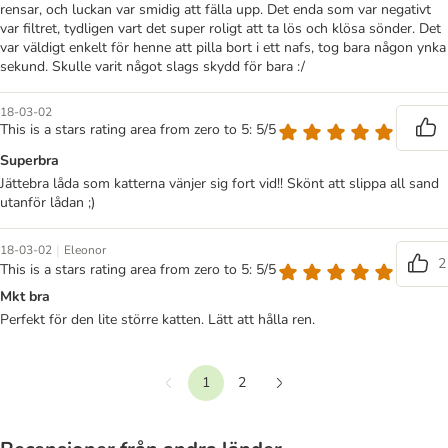
rensar, och luckan var smidig att fälla upp. Det enda som var negativt
var filtret, tydligen vart det super roligt att ta lös och klösa sönder. Det
var väldigt enkelt för henne att pilla bort i ett nafs, tog bara någon ynka
sekund. Skulle varit något slags skydd för bara :/
18-03-02
This is a stars rating area from zero to 5: 5/5
Superbra
Jättebra låda som katterna vänjer sig fort vid!! Skönt att slippa all sand
utanför lådan ;)
|
18-03-02
Eleonor
2
This is a stars rating area from zero to 5: 5/5
Mkt bra
Perfekt för den lite större katten. Lätt att hålla ren.
1
2
Föregående
Nästa