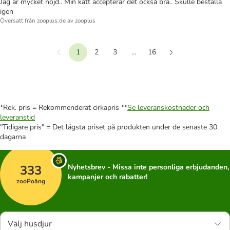
Jag är mycket nöjd.. Min katt accepterar det också bra.. Skulle beställa
igen
Översatt från zooplus.de av zooplus
1
2
3
...
16
Föregående
Nästa
*Rek. pris = Rekommenderat cirkapris **
Se leveranskostnader och
leveranstid
"Tidigare pris" = Det lägsta priset på produkten under de senaste 30
dagarna
333
Nyhetsbrev - Missa inte personliga erbjudanden,
kampanjer och rabatter!
zooPoäng
Välj husdjur