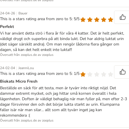
Översatt från zooplus.de av zooplus
|
24-04-26
Bauer
This is a stars rating area from zero to 5: 5/5
Perfekt
Vi har använt detta strö i flera år för våra 4 katter. Det är helt perfekt,
väldigt drygt och superbra på att binda lukt. Det har aldrig luktat urin
(det säger särskilt andra). Om man rengör lådorna flera gånger om
dagen, så kan det helt enkelt inte lukta!!!
Översatt från zooplus.de av zooplus
|
24-02-04
JeanniLou
This is a stars rating area from zero to 5: 1/5
Biokats Micro Fresh
Beställde en säck för att testa, men är tyvärr inte riktigt nöjd. Det
dammar extremt mycket, och jag hittar små kornen överallt i hela
lägenheten. Doften är väldigt behaglig när man fyller på, men efter 2-3
dagar försvinner den och det börjar lukta starkt av urin. Klumparna
faller isär när man silar... allt som allt tyvärr inget jag kan
rekommendera :(
Översatt från zooplus.de av zooplus