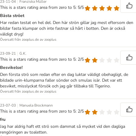
|
23-11-04
Franziska Müller
This is a stars rating area from zero to 5: 5/5
Bästa ströet
Har redan testat en hel del. Den här strön gillar jag mest eftersom den
bildar fasta klumpar och inte fastnar så hårt i botten. Den är också
väldigt dryg!
Översatt från zooplus.de av zooplus
|
23-09-21
G.K.
This is a stars rating area from zero to 5: 2/5
Besvikelse!
Den första strö som redan efter en dag luktar väldigt obehagligt, de
bildade urin-klumparna faller sönder och smulas isär. Det var ett
besviket, misslyckat försök och jag går tillbaka till Tigerino.
Översatt från zooplus.de av zooplus
|
23-07-03
Manuela Brockmann
This is a stars rating area from zero to 5: 2/5
fru
Jag har aldrig haft ett strö som dammat så mycket vid den dagliga
rengöringen av toaletten.