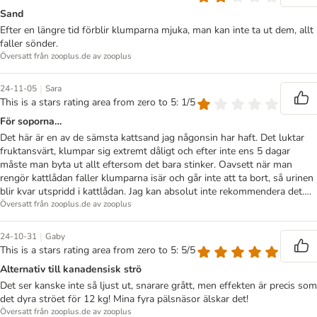
Sand
Efter en längre tid förblir klumparna mjuka, man kan inte ta ut dem, allt
faller sönder.
Översatt från zooplus.de av zooplus
|
24-11-05
Sara
This is a stars rating area from zero to 5: 1/5
För soporna…
Det här är en av de sämsta kattsand jag någonsin har haft. Det luktar
fruktansvärt, klumpar sig extremt dåligt och efter inte ens 5 dagar
måste man byta ut allt eftersom det bara stinker. Oavsett när man
rengör kattlådan faller klumparna isär och går inte att ta bort, så urinen
blir kvar utspridd i kattlådan. Jag kan absolut inte rekommendera det….
Översatt från zooplus.de av zooplus
|
24-10-31
Gaby
This is a stars rating area from zero to 5: 5/5
Alternativ till kanadensisk strö
Det ser kanske inte så ljust ut, snarare grått, men effekten är precis som
det dyra ströet för 12 kg! Mina fyra pälsnäsor älskar det!
Översatt från zooplus.de av zooplus