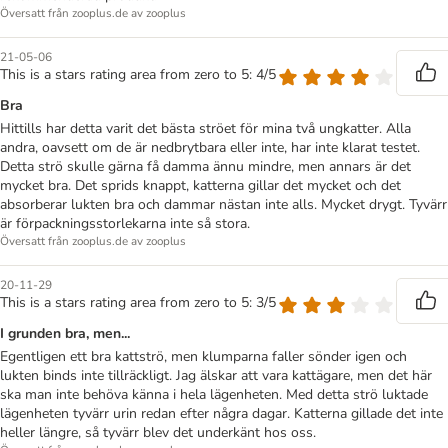
Översatt från zooplus.de av zooplus
21-05-06
This is a stars rating area from zero to 5: 4/5
Bra
Hittills har detta varit det bästa ströet för mina två ungkatter. Alla
andra, oavsett om de är nedbrytbara eller inte, har inte klarat testet.
Detta strö skulle gärna få damma ännu mindre, men annars är det
mycket bra. Det sprids knappt, katterna gillar det mycket och det
absorberar lukten bra och dammar nästan inte alls. Mycket drygt. Tyvärr
är förpackningsstorlekarna inte så stora.
Översatt från zooplus.de av zooplus
20-11-29
This is a stars rating area from zero to 5: 3/5
I grunden bra, men...
Egentligen ett bra kattströ, men klumparna faller sönder igen och
lukten binds inte tillräckligt. Jag älskar att vara kattägare, men det här
ska man inte behöva känna i hela lägenheten. Med detta strö luktade
lägenheten tyvärr urin redan efter några dagar. Katterna gillade det inte
heller längre, så tyvärr blev det underkänt hos oss.