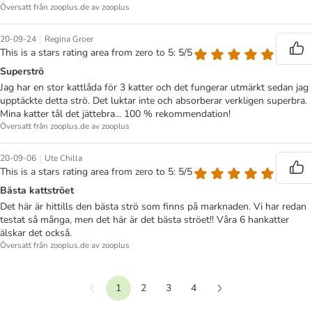
Översatt från zooplus.de av zooplus
|
20-09-24
Regina Groer
This is a stars rating area from zero to 5: 5/5
Superströ
Jag har en stor kattlåda för 3 katter och det fungerar utmärkt sedan jag
upptäckte detta strö. Det luktar inte och absorberar verkligen superbra.
Mina katter tål det jättebra... 100 % rekommendation!
Översatt från zooplus.de av zooplus
|
20-09-06
Ute Chilla
This is a stars rating area from zero to 5: 5/5
Bästa kattströet
Det här är hittills den bästa strö som finns på marknaden. Vi har redan
testat så många, men det här är det bästa ströet!! Våra 6 hankatter
älskar det också.
Översatt från zooplus.de av zooplus
1
2
3
4
Föregående
Nästa