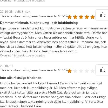
Översatt från zooplus.de av zooplus
|
20-10-28
Julia Jinson
This is a stars rating area from zero to 5: 5/5
Dammar minimalt, super klump- och luktbindning
Egentligen använder vi ett klumpströ av växtrester som vi människor är
väldigt övertygade om. Men katten älskar sandliknande strö. Därför har
vi testat flera strö från andra leverantörer och har hittills aldrig varit
nöjda. Vissa dammar fruktansvärt, hos andra faller klumparna isär, och
hos vissa saknas helt luktbindning – eller så gäller allt på en gång. Inte
så med ströet från BioKats. Rekommenderas varmt.
Översatt från zooplus.de av zooplus
20-10-19
This is a stars rating area from zero to 5: 1/5
Inte alls rättsligt bindande
Hittills har jag använt Biokats Diamond Care och har varit supernöjd
med det, lukt och klumpbildning är 1A. Men eftersom jag nyligen
skaffat två katter ville jag prova Multi Cat. Bara doften är ju, tja, en
smaksak. Men så fort mina katter har gjort sina behov luktar det riktigt
illa, knappt någon luktbindning och dålig klumpbildning. Vi fortsätter
med Biokats Diamond Care.