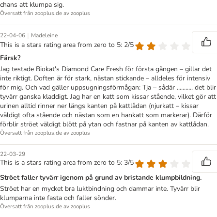
chans att klumpa sig.
Översatt från zooplus.de av zooplus
|
22-04-06
Madeleine
This is a stars rating area from zero to 5: 2/5
Färsk?
Jag testade Biokat's Diamond Care Fresh för första gången – gillar det
inte riktigt. Doften är för stark, nästan stickande – alldeles för intensiv
för mig. Och vad gäller uppsugningsförmågan: Tja – sådär ........... det blir
tyvärr ganska kladdigt. Jag har en katt som kissar stående, vilket gör att
urinen alltid rinner ner längs kanten på kattlådan (njurkatt – kissar
väldigt ofta stående och nästan som en hankatt som markerar). Därför
förblir ströet väldigt blött på ytan och fastnar på kanten av kattlådan.
Översatt från zooplus.de av zooplus
22-03-29
This is a stars rating area from zero to 5: 3/5
Ströet faller tyvärr igenom på grund av bristande klumpbildning.
Ströet har en mycket bra luktbindning och dammar inte. Tyvärr blir
klumparna inte fasta och faller sönder.
Översatt från zooplus.de av zooplus