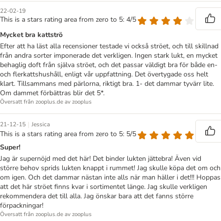
22-02-19
This is a stars rating area from zero to 5: 4/5
Mycket bra kattströ
Efter att ha läst alla recensioner testade vi också ströet, och till skillnad
från andra sorter imponerade det verkligen. Ingen stark lukt, en mycket
behaglig doft från själva ströet, och det passar väldigt bra för både en-
och flerkattshushåll, enligt vår uppfattning. Det övertygade oss helt
klart. Tillsammans med pärlorna, riktigt bra. 1- det dammar tyvärr lite.
Om dammet förbättras blir det 5*.
Översatt från zooplus.de av zooplus
|
21-12-15
Jessica
This is a stars rating area from zero to 5: 5/5
Super!
Jag är supernöjd med det här! Det binder lukten jättebra! Även vid
större behov sprids lukten knappt i rummet! Jag skulle köpa det om och
om igen. Och det dammar nästan inte alls när man häller i det!!! Hoppas
att det här ströet finns kvar i sortimentet länge. Jag skulle verkligen
rekommendera det till alla. Jag önskar bara att det fanns större
förpackningar!
Översatt från zooplus.de av zooplus