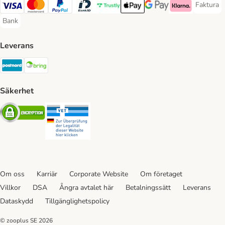
Faktura
Faktura 
Visa Payment Method
Mastercard Payment Method
PayPal Payment Method
BankID Payment Method
Trustly Payment Method
Apple Pay Payment Method
Googple Pay Payment M
Klarna Payment 
Bank
Bank Payment Method
Leverans
Postnord Shipping Method
Bring Shipping Method
Säkerhet
Security
Security
Om oss
Karriär
Corporate Website
Om företaget
Villkor
DSA
Ångra avtalet här
Betalningssätt
Leverans
Dataskydd
Tillgänglighetspolicy
© zooplus SE
2026