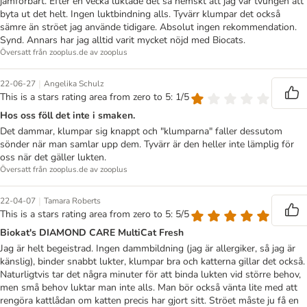
jämförbart. Efter en vecka luktade det så hemskt att jag var tvungen att
byta ut det helt. Ingen luktbindning alls. Tyvärr klumpar det också
sämre än ströet jag använde tidigare. Absolut ingen rekommendation.
Synd. Annars har jag alltid varit mycket nöjd med Biocats.
Översatt från zooplus.de av zooplus
|
22-06-27
Angelika Schulz
This is a stars rating area from zero to 5: 1/5
Hos oss föll det inte i smaken.
Det dammar, klumpar sig knappt och "klumparna" faller dessutom
sönder när man samlar upp dem. Tyvärr är den heller inte lämplig för
oss när det gäller lukten.
Översatt från zooplus.de av zooplus
|
22-04-07
Tamara Roberts
This is a stars rating area from zero to 5: 5/5
Biokat's DIAMOND CARE MultiCat Fresh
Jag är helt begeistrad. Ingen dammbildning (jag är allergiker, så jag är
känslig), binder snabbt lukter, klumpar bra och katterna gillar det också.
Naturligtvis tar det några minuter för att binda lukten vid större behov,
men små behov luktar man inte alls. Man bör också vänta lite med att
rengöra kattlådan om katten precis har gjort sitt. Ströet måste ju få en