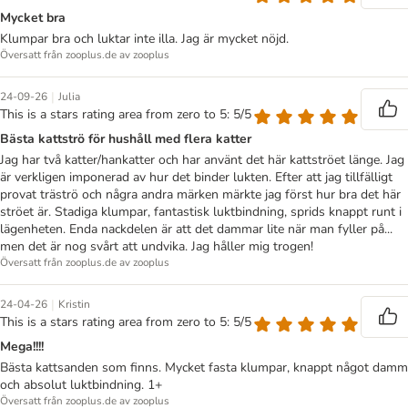
Mycket bra
Klumpar bra och luktar inte illa. Jag är mycket nöjd.
Översatt från zooplus.de av zooplus
|
24-09-26
Julia
This is a stars rating area from zero to 5: 5/5
Bästa kattströ för hushåll med flera katter
Jag har två katter/hankatter och har använt det här kattströet länge. Jag
är verkligen imponerad av hur det binder lukten. Efter att jag tillfälligt
provat träströ och några andra märken märkte jag först hur bra det här
ströet är. Stadiga klumpar, fantastisk luktbindning, sprids knappt runt i
lägenheten. Enda nackdelen är att det dammar lite när man fyller på...
men det är nog svårt att undvika. Jag håller mig trogen!
Översatt från zooplus.de av zooplus
|
24-04-26
Kristin
This is a stars rating area from zero to 5: 5/5
Mega!!!!
Bästa kattsanden som finns. Mycket fasta klumpar, knappt något damm
och absolut luktbindning. 1+
Översatt från zooplus.de av zooplus