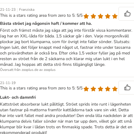
|
21-11-23
Franziska
This is a stars rating area from zero to 5: 5/5
Bästa ströet jag någonsin haft / kommer att ha.
Först och främst måste jag säga att jag inte förstår vissa kommentarer.
Jag har en XXL-låda för båda. 1,5 säckar går i den. Varje morgon/kväll
plockar jag bort klumparna, som för övrigt inte faller sönder. Slutsats:
Ingen lukt, det följer knappt med något ut, fastnar inte under tassarna
och prisvärdheten är också bra. Efter cirka 1,5 veckor fyller jag på med
resten av ströet från de 2 säckarna och klarar mig utan lukt i en hel
månad. Jag hoppas att detta strö finns tillgängligt länge.
Översatt från zooplus.de av zooplus
21-11-19
This is a stars rating area from zero to 5: 5/5
Lukt- och dammfri
Kattströet absorberar lukt pålitligt. Ströet sprids inte runt i lägenheten
utan fastnar på mattorna framför kattlådorna tack vare sin vikt. Detta
har inte varit fallet med andra produkter! Den enda lilla nackdelen är att
klumparna delvis faller sönder när man tar upp dem, vilket gör att små
klumpar blir kvar i lådan trots en finmaskig spade. Trots detta är det en
rekommenderad produkt!