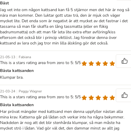
Bäst
Jag vet inte om någon kattsand kan få 5 stjärnor men det här är nog så
nära man kommer. Den luktar gott utav trä, den är mjuk och väger
mycket lite. Det enda som är negativt är att mycket av det fastnar i det
tassarna så man får skaffa en lång tassmatta (eller en flikig
badrumsmatta) och att man får leta lite extra efter avföring/kiss
eftersom det också blir i princip viktlöst. Jag föredrar denna över
kattsand av lera och jag tror min lilla älskling gör det också.
|
21-05-13
Fabiana
This is a stars rating area from zero to 5: 5/5
Bästa kattsanden
Klumpar bra.
|
21-03-24
Peggy Wagner
This is a stars rating area from zero to 5: 5/5
Bästa kattsanden
Har prövat mängder med kattsand men denna uppfyller nästan alla
mina krav. Katterna går på lådan och verkar inte ha några bekymmer.
Nackdelen är nog att det blir stenhårda klumpar, så man måste ha
mycket strö i lådan. Vad gör väl det, den dammar minst av allt jag