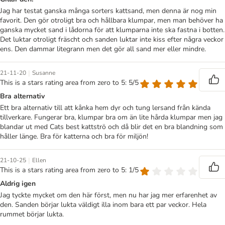
Jag har testat ganska många sorters kattsand, men denna är nog min
favorit. Den gör otroligt bra och hållbara klumpar, men man behöver ha
ganska mycket sand i lådorna för att klumparna inte ska fastna i botten.
Det luktar otroligt fräscht och sanden luktar inte kiss efter några veckor
ens. Den dammar litegrann men det gör all sand mer eller mindre.
|
21-11-20
Susanne
This is a stars rating area from zero to 5: 5/5
Bra alternativ
Ett bra alternativ till att kånka hem dyr och tung lersand från kända
tillverkare. Fungerar bra, klumpar bra om än lite hårda klumpar men jag
blandar ut med Cats best kattströ och då blir det en bra blandning som
håller länge. Bra för katterna och bra för miljön!
|
21-10-25
Ellen
This is a stars rating area from zero to 5: 1/5
Aldrig igen
Jag tyckte mycket om den här först, men nu har jag mer erfarenhet av
den. Sanden börjar lukta väldigt illa inom bara ett par veckor. Hela
rummet börjar lukta.