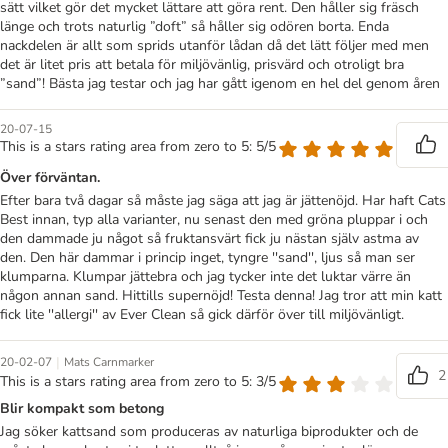
sätt vilket gör det mycket lättare att göra rent. Den håller sig fräsch
länge och trots naturlig ”doft” så håller sig odören borta. Enda
nackdelen är allt som sprids utanför lådan då det lätt följer med men
det är litet pris att betala för miljövänlig, prisvärd och otroligt bra
”sand”! Bästa jag testar och jag har gått igenom en hel del genom åren
20-07-15
This is a stars rating area from zero to 5: 5/5
Över förväntan.
Efter bara två dagar så måste jag säga att jag är jättenöjd. Har haft Cats
Best innan, typ alla varianter, nu senast den med gröna pluppar i och
den dammade ju något så fruktansvärt fick ju nästan själv astma av
den. Den här dammar i princip inget, tyngre ''sand'', ljus så man ser
klumparna. Klumpar jättebra och jag tycker inte det luktar värre än
någon annan sand. Hittills supernöjd! Testa denna! Jag tror att min katt
fick lite ''allergi'' av Ever Clean så gick därför över till miljövänligt.
|
20-02-07
Mats Carnmarker
2
This is a stars rating area from zero to 5: 3/5
Blir kompakt som betong
Jag söker kattsand som produceras av naturliga biprodukter och de