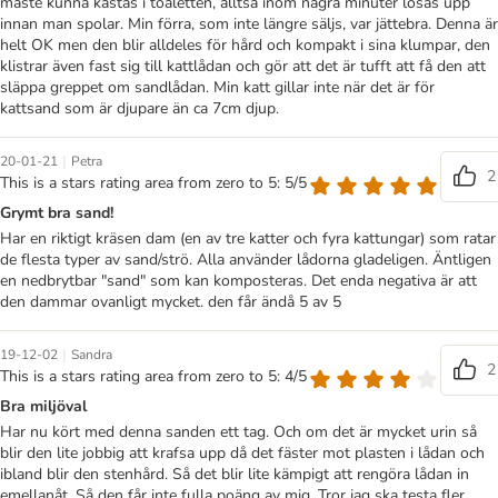
måste kunna kastas i toaletten, alltså inom några minuter lösas upp
innan man spolar. Min förra, som inte längre säljs, var jättebra. Denna är
helt OK men den blir alldeles för hård och kompakt i sina klumpar, den
klistrar även fast sig till kattlådan och gör att det är tufft att få den att
släppa greppet om sandlådan. Min katt gillar inte när det är för
kattsand som är djupare än ca 7cm djup.
|
20-01-21
Petra
2
This is a stars rating area from zero to 5: 5/5
Grymt bra sand!
Har en riktigt kräsen dam (en av tre katter och fyra kattungar) som ratar
de flesta typer av sand/strö. Alla använder lådorna gladeligen. Äntligen
en nedbrytbar "sand" som kan komposteras. Det enda negativa är att
den dammar ovanligt mycket. den får ändå 5 av 5
|
19-12-02
Sandra
2
This is a stars rating area from zero to 5: 4/5
Bra miljöval
Har nu kört med denna sanden ett tag. Och om det är mycket urin så
blir den lite jobbig att krafsa upp då det fäster mot plasten i lådan och
ibland blir den stenhård. Så det blir lite kämpigt att rengöra lådan in
emellanåt. Så den får inte fulla poäng av mig. Tror jag ska testa fler