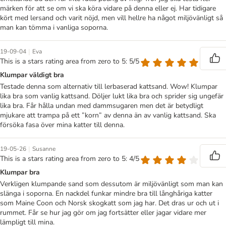
märken för att se om vi ska köra vidare på denna eller ej. Har tidigare
kört med lersand och varit nöjd, men vill hellre ha något miljövänligt så
man kan tömma i vanliga soporna.
|
19-09-04
Eva
This is a stars rating area from zero to 5: 5/5
Klumpar väldigt bra
Testade denna som alternativ till lerbaserad kattsand. Wow! Klumpar
lika bra som vanlig kattsand. Döljer lukt lika bra och sprider sig ungefär
lika bra. Får hålla undan med dammsugaren men det är betydligt
mjukare att trampa på ett ”korn” av denna än av vanlig kattsand. Ska
försöka fasa över mina katter till denna.
|
19-05-26
Susanne
This is a stars rating area from zero to 5: 4/5
Klumpar bra
Verkligen klumpande sand som dessutom är miljövänligt som man kan
slänga i soporna. En nackdel funkar mindre bra till långhåriga katter
som Maine Coon och Norsk skogkatt som jag har. Det dras ur och ut i
rummet. Får se hur jag gör om jag fortsätter eller jagar vidare mer
lämpligt till mina.