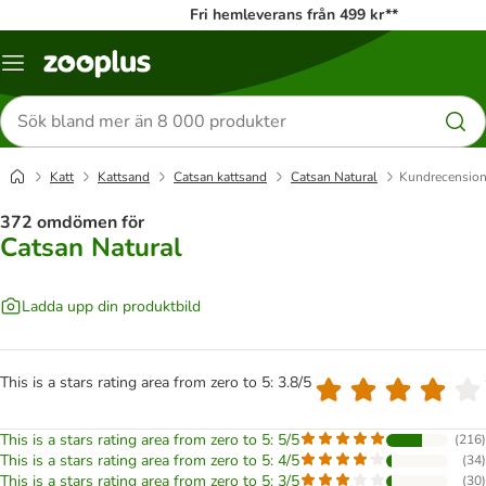
Fri hemleverans från 499 kr**
Katalogmeny
Sök
efter
produkter
Katt
Kattsand
Catsan kattsand
Catsan Natural
Kundrecensio
372 omdömen för
Catsan Natural
Ladda upp din produktbild
This is a stars rating area from zero to 5: 3.8/5
This is a stars rating area from zero to 5: 5/5
(
216
)
This is a stars rating area from zero to 5: 4/5
(
34
)
This is a stars rating area from zero to 5: 3/5
(
30
)