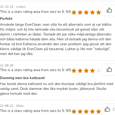
|
21-10-15
Lotta L
This is a stars rating area from zero to 5: 5/5
Perfekt
Använde länge EverClean, men ville ha ett alternativ som a) var bättre
för miljön, och b) inte lämnade vita tassavtryck på golvet eller vitt
damm i närheten av lådan. Testade ett par olika miljövänliga alternativ
och båda katterna hatade dem alla. Men så testade jag denna och den
funkar så bra! Katterna använder den utan problem (jag gissar att den
känns väldigt lik EverClean på tassarna). Luktar ju lite mer ”naturligt”,
men det kan jag tåla.
21-09-20
This is a stars rating area from zero to 5: 4/5
Dammig men bra kattsand
Har testat denna kattsand nu och den klumpar väldigt bra jämfört med
vanlig sand. Dock dammar den lika mycket tyvärr, jättesynd. Skulle
gärna fortsatt med den.
|
21-08-21
Ellen
2
This is a stars rating area from zero to 5: 5/5