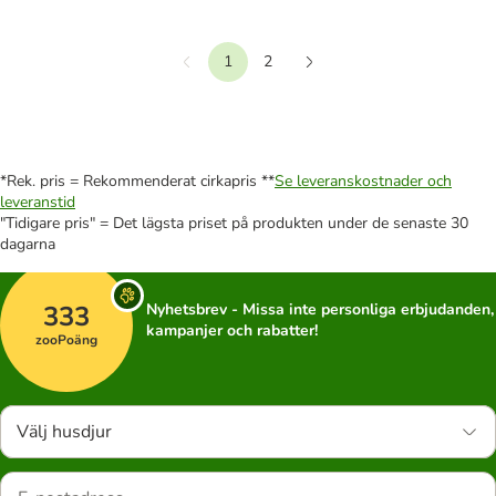
1
2
Föregående
Nästa
*Rek. pris = Rekommenderat cirkapris **
Se leveranskostnader och
leveranstid
"Tidigare pris" = Det lägsta priset på produkten under de senaste 30
dagarna
333
Nyhetsbrev - Missa inte personliga erbjudanden,
kampanjer och rabatter!
zooPoäng
Välj husdjur