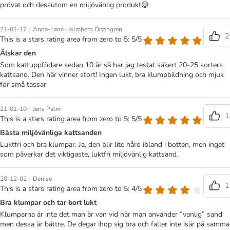
prövat och dessutom en miljövänlig produkt😃
|
21-01-17
Anna-Lena Holmberg Örtengren
2
This is a stars rating area from zero to 5: 5/5
Älskar den
Som kattuppfödare sedan 10 år så har jag testat säkert 20-25 sorters
kattsand. Den här vinner stort! Ingen lukt, bra klumpbildning och mjuk
för små tassar
|
21-01-10
Jens Palm
1
This is a stars rating area from zero to 5: 5/5
Bästa miljövänliga kattsanden
Luktfri och bra klumpar. Ja, den blir lite hård ibland i botten, men inget
som påverkar det viktigaste, luktfri miljövänlig kattsand.
|
20-12-02
Denise
1
This is a stars rating area from zero to 5: 4/5
Bra klumpar och tar bort lukt
Klumparna är inte det man är van vid när man använder ”vanlig” sand
men dessa är bättre. De degar ihop sig bra och faller inte isär på samma