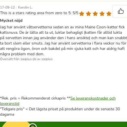
|
17-09-12
Kerstin L.
This is a stars rating area from zero to 5: 5/5
Mycket nöjd
Jag har använt våtservetterna sedan en av mina Maine Coon-katter fick
kattsnuva. De är lätta att ta ut, luktar behagligt (katten får alltid lukta
på servetten innan jag använder den i hans ansikte) och man kan snabbt
ta bort slem eller smuts. Jag har använt servetterna i flera veckor nu för
att rengöra ögon, öron och bakdel på min sjuka katt och har aldrig haft
några problem med dem.
Översatt från zooplus.de av zooplus
*Rek. pris = Rekommenderat cirkapris **
Se leveranskostnader och
leveranstid
"Tidigare pris" = Det lägsta priset på produkten under de senaste 30
dagarna