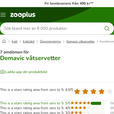
Fri hemleverans från 499 kr**
Katalogmeny
Sök
efter
produkter
Katt
Kattvård
Ögonrengöring
Demavic våtservetter
Kundrece
7 omdömen för
Demavic våtservetter
Ladda upp din produktbild
This is a stars rating area from zero to 5: 4.0/5
This is a stars rating area from zero to 5: 5/5
(
5
)
This is a stars rating area from zero to 5: 4/5
(
0
)
This is a stars rating area from zero to 5: 3/5
(
0
)