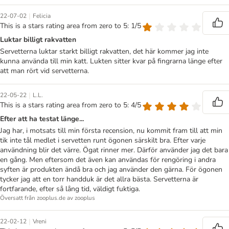
|
22-07-02
Felicia
This is a stars rating area from zero to 5: 1/5
Luktar billigt rakvatten
Servetterna luktar starkt billigt rakvatten, det här kommer jag inte
kunna använda till min katt. Lukten sitter kvar på fingrarna länge efter
att man rört vid servetterna.
|
22-05-22
L.L.
This is a stars rating area from zero to 5: 4/5
Efter att ha testat länge...
Jag har, i motsats till min första recension, nu kommit fram till att min
tik inte tål medlet i servetten runt ögonen särskilt bra. Efter varje
användning blir det värre. Ögat rinner mer. Därför använder jag det bara
en gång. Men eftersom det även kan användas för rengöring i andra
syften är produkten ändå bra och jag använder den gärna. För ögonen
tycker jag att en torr handduk är det allra bästa. Servetterna är
fortfarande, efter så lång tid, väldigt fuktiga.
Översatt från zooplus.de av zooplus
|
22-02-12
Vreni