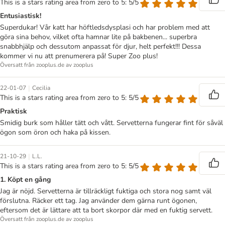
This is a stars rating area from zero to 5: 5/5
Entusiastisk!
Superdukar! Vår katt har höftledsdysplasi och har problem med att
göra sina behov, vilket ofta hamnar lite på bakbenen... superbra
snabbhjälp och dessutom anpassat för djur, helt perfekt!!! Dessa
kommer vi nu att prenumerera på! Super Zoo plus!
Översatt från zooplus.de av zooplus
|
22-01-07
Cecilia
This is a stars rating area from zero to 5: 5/5
Praktisk
Smidig burk som håller tätt och vått. Servetterna fungerar fint för såväl
ögon som öron och haka på kissen.
|
21-10-29
L.L.
This is a stars rating area from zero to 5: 5/5
1. Köpt en gång
Jag är nöjd. Servetterna är tillräckligt fuktiga och stora nog samt väl
förslutna. Räcker ett tag. Jag använder dem gärna runt ögonen,
eftersom det är lättare att ta bort skorpor där med en fuktig servett.
Översatt från zooplus.de av zooplus