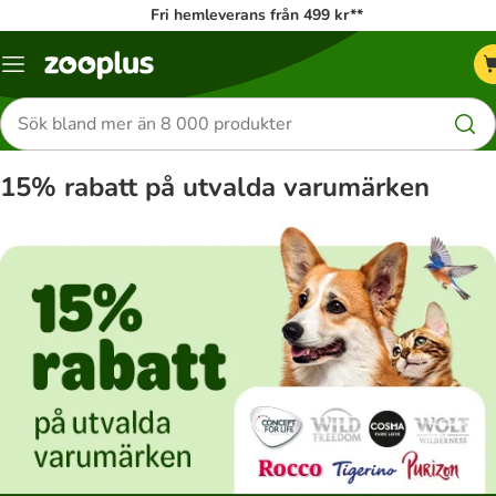
Fri hemleverans från 499 kr**
Katalogmeny
Sök
efter
produkter
15% rabatt på utvalda varumärken