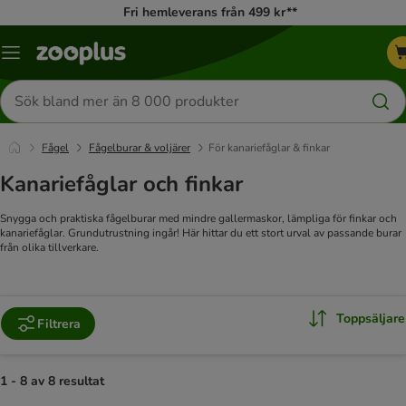
Fri hemleverans från 499 kr**
Katalogmeny
Sök
efter
produkter
Fågel
Fågelburar & voljärer
För kanariefåglar & finkar
Kanariefåglar och finkar
Snygga och praktiska fågelburar med mindre gallermaskor, lämpliga för finkar och
kanariefåglar. Grundutrustning ingår! Här hittar du ett stort urval av passande burar
från olika tillverkare.
Toppsäljare
Filtrera
1 - 8 av 8 resultat