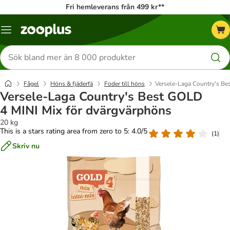
Fri hemleverans från 499 kr**
Katalogmeny
Sök
efter
produkter
Fågel
Höns & fjäderfä
Foder till höns
Versele-Laga Country's Be
Versele-Laga Country's Best GOLD
4 MINI Mix för dvärgvärphöns
20 kg
This is a stars rating area from zero to 5: 4.0/5
(
1
)
Skriv nu