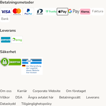
Betalningsmetoder
Faktura
Faktura 
Visa Payment Method
Mastercard Payment Method
PayPal Payment Method
BankID Payment Method
Trustly Payment Method
Apple Pay Payment Method
Googple Pay Payment M
Klarna Payment 
Bank
Bank Payment Method
Leverans
Postnord Shipping Method
Bring Shipping Method
Säkerhet
Security
Security
Om oss
Karriär
Corporate Website
Om företaget
Villkor
DSA
Ångra avtalet här
Betalningssätt
Leverans
Dataskydd
Tillgänglighetspolicy