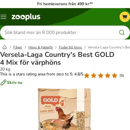
Fri hemleverans från 499 kr**
Katalogmeny
Sök
efter
produkter
Fågel
Höns & fjäderfä
Foder till höns
Versela-Laga Country's Be
Versela-Laga Country's Best GOLD
4 Mix för värphöns
20 kg
This is a stars rating area from zero to 5: 4.8/5
(
5
)
Skriv nu