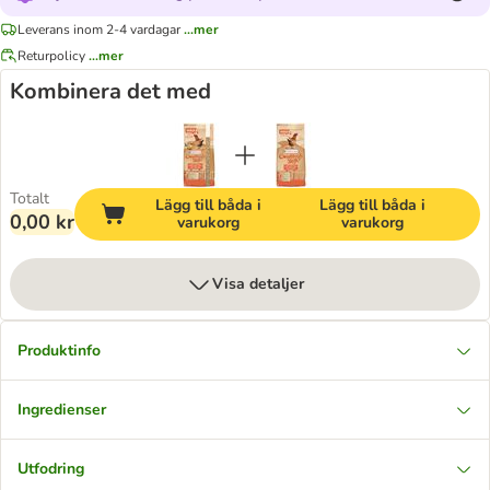
Leverans inom 2-4 vardagar
...mer
Returpolicy
...mer
Kombinera det med
Totalt
Lägg till båda i
Lägg till båda i
0,00 kr
varukorg
varukorg
Visa detaljer
Produktinfo
Ingredienser
Utfodring