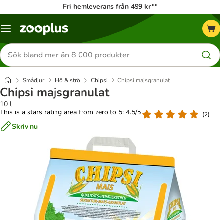
Fri hemleverans från 499 kr**
Katalogmeny
Sök
efter
produkter
Smådjur
Hö & strö
Chipsi
Chipsi majsgranulat
Chipsi majsgranulat
10 l
This is a stars rating area from zero to 5: 4.5/5
(
2
)
Skriv nu