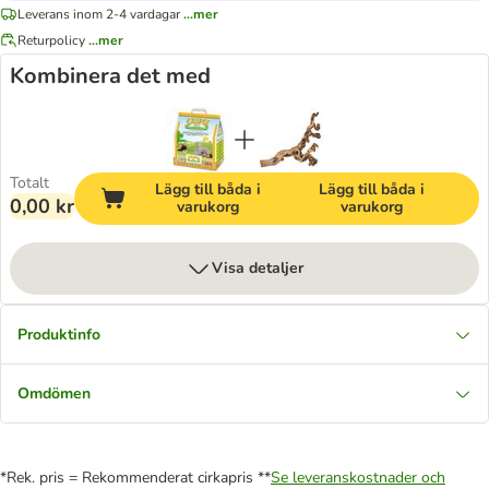
Leverans inom 2-4 vardagar
...mer
Returpolicy
...mer
Kombinera det med
Totalt
Lägg till båda i
Lägg till båda i
0,00 kr
varukorg
varukorg
Visa detaljer
Produktinfo
Omdömen
*Rek. pris = Rekommenderat cirkapris **
Se leveranskostnader och