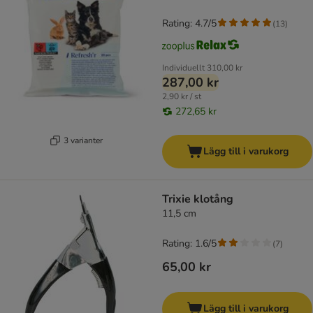
Rating: 4.7/5
(
13
)
Individuellt
310,00 kr
287,00 kr
2,90 kr / st
272,65 kr
3 varianter
Lägg till i varukorg
Trixie klotång
11,5 cm
Rating: 1.6/5
(
7
)
65,00 kr
Lägg till i varukorg