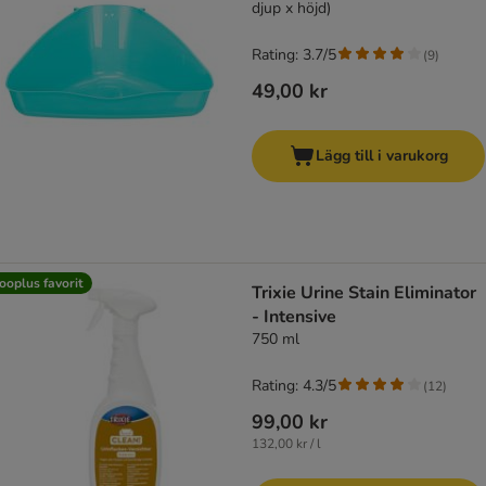
djup x höjd)
Rating: 3.7/5
(
9
)
49,00 kr
Lägg till i varukorg
ooplus favorit
Trixie Urine Stain Eliminator
- Intensive
750 ml
Rating: 4.3/5
(
12
)
99,00 kr
132,00 kr / l