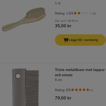
1 st
Rating: 1.5/5
(
4
)
Rek. pris*
38,90 kr
35,00 kr
Lägg till i varukorg
Trixie metallkam mot loppor
och smuts
6 cm
Rating: 5/5
(
1
)
79,00 kr