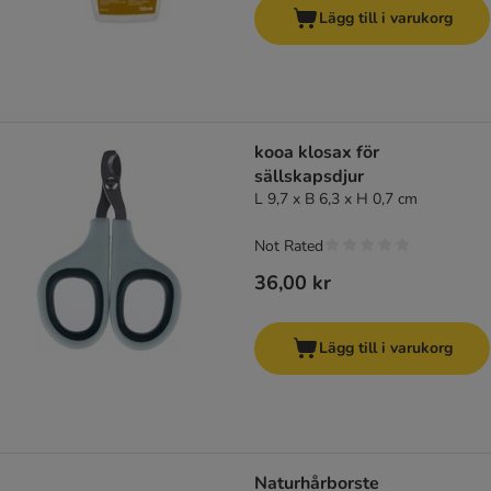
Lägg till i varukorg
kooa klosax för
sällskapsdjur
L 9,7 x B 6,3 x H 0,7 cm
Not Rated
36,00 kr
Lägg till i varukorg
Naturhårborste