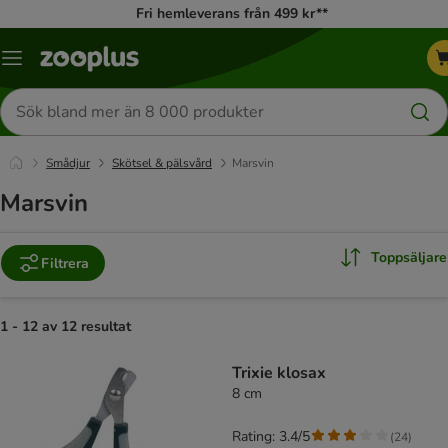
Fri hemleverans från 499 kr**
Katalogmeny
Sök
efter
produkter
Smådjur
Skötsel & pälsvård
Marsvin
Marsvin
Toppsäljare
Filtrera
1 - 12 av 12 resultat
product items have been changed
Trixie klosax
8 cm
Rating: 3.4/5
(
24
)