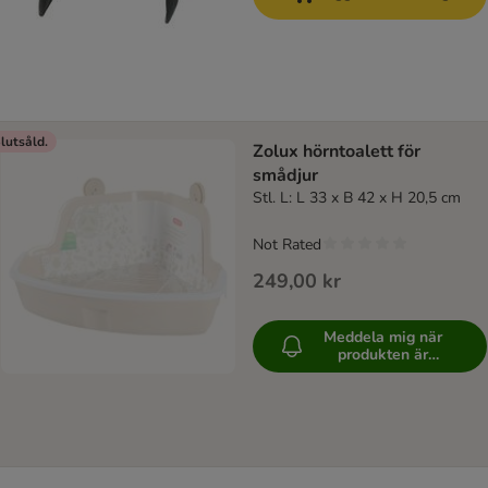
lutsåld.
Zolux hörntoalett för
smådjur
Stl. L: L 33 x B 42 x H 20,5 cm
Not Rated
249,00 kr
Meddela mig när
produkten är
tillgänglig