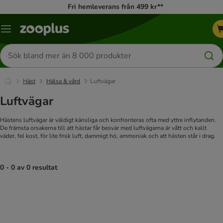
Fri hemleverans från 499 kr**
Katalogmeny
Sök
efter
produkter
Häst
Hälsa & vård
Luftvägar
Luftvägar
Hästens luftvägar är väldigt känsliga och konfronteras ofta med yttre inflytanden.
De främsta orsakerna till att hästar får besvär med luftvägarna är vått och kallt
väder, fel kost, för lite frisk luft, dammigt hö, ammoniak och att hästen står i drag.
0 - 0 av 0 resultat
product items have been changed