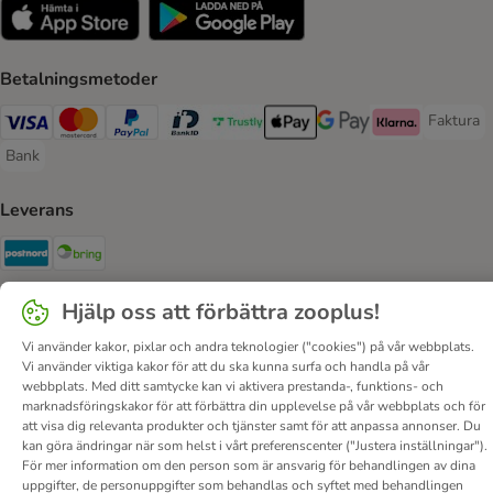
Betalningsmetoder
Faktura
Faktura 
Visa Payment Method
Mastercard Payment Method
PayPal Payment Method
BankID Payment Method
Trustly Payment Method
Apple Pay Payment Method
Googple Pay Payment M
Klarna Payment 
Bank
Bank Payment Method
Leverans
Postnord Shipping Method
Bring Shipping Method
Säkerhet
Hjälp oss att förbättra zooplus!
Security
Security
Vi använder kakor, pixlar och andra teknologier ("cookies") på vår webbplats.
Vi använder viktiga kakor för att du ska kunna surfa och handla på vår
webbplats. Med ditt samtycke kan vi aktivera prestanda-, funktions- och
marknadsföringskakor för att förbättra din upplevelse på vår webbplats och för
att visa dig relevanta produkter och tjänster samt för att anpassa annonser. Du
kan göra ändringar när som helst i vårt preferenscenter ("Justera inställningar").
För mer information om den person som är ansvarig för behandlingen av dina
uppgifter, de personuppgifter som behandlas och syftet med behandlingen
Om oss
Karriär
Corporate Website
Om företaget