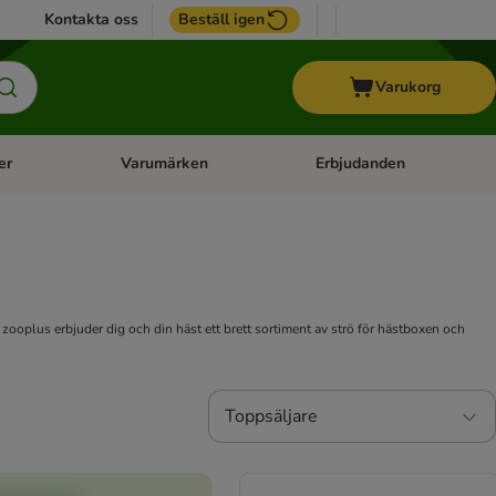
Kontakta oss
Beställ igen
Varukorg
er
Varumärken
Erbjudanden
menu: Häst
Open category menu: Veterinärfoder
Open category menu: Varum
zooplus erbjuder dig och din häst ett brett sortiment av strö för hästboxen och
Toppsäljare