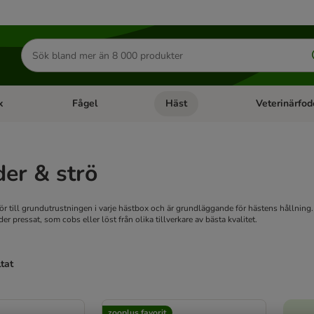
Sök
efter
produkter
k
Fågel
Häst
Veterinärfod
category menu: Smådjur
Open category menu: Fisk
Open category menu: Fågel
Open category 
er & strö
r till grundutrustningen i varje hästbox och är grundläggande för hästens hållning. 
er pressat, som cobs eller löst från olika tillverkare av bästa kvalitet.
ltat
ve been changed
zooplus favorit