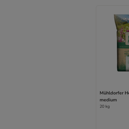
Mühldorfer H
medium
20 kg