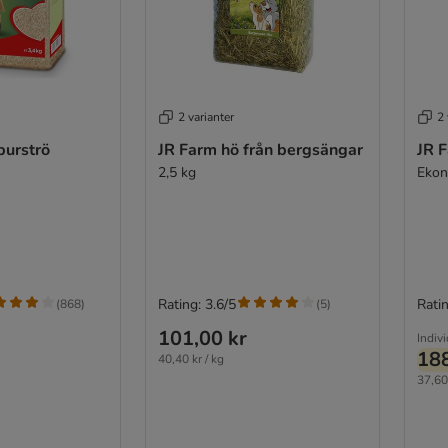
2 varianter
2 
burströ
JR Farm hö från bergsängar
JR 
2,5 kg
Ekon
Rating: 3.6/5
Ratin
(
868
)
(
5
)
101,00 kr
Indivi
188
40,40 kr / kg
37,60 