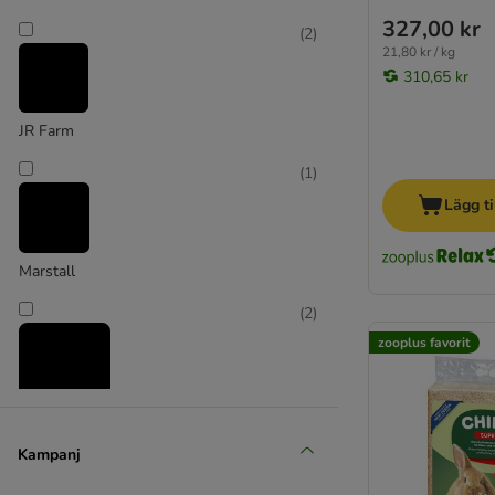
327,00 kr
(
2
)
21,80 kr / kg
310,65 kr
JR Farm
(
1
)
Lägg ti
Marstall
(
2
)
zooplus favorit
Mühldorfer
Kampanj
(
2
)