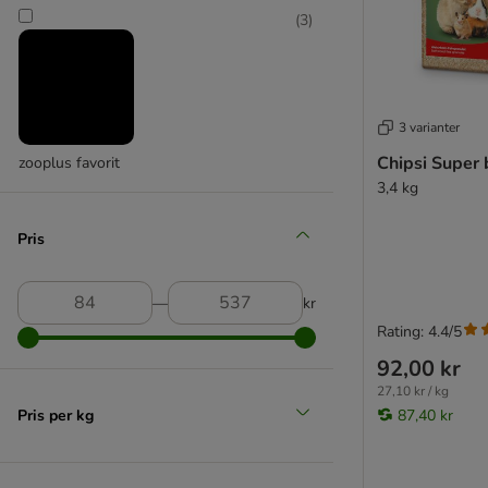
(
3
)
Pavo
3 varianter
Chipsi Super 
zooplus favorit
3,4 kg
Pris
―
kr
Rating: 4.4/5
92,00 kr
27,10 kr / kg
Pris per kg
87,40 kr