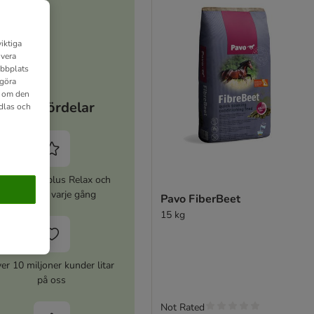
iktiga
ivera
ebbplats
 göra
n om den
Dina fördelar
dlas och
ktivera zooplus Relax och
spara 5% varje gång
Pavo FiberBeet
15 kg
er 10 miljoner kunder litar
på oss
Not Rated