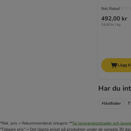
Not Rated
492,00 kr
24,60 kr / kg
Lägg ti
Har du int
Hästfoder
T
*Rek. pris = Rekommenderat cirkapris **
Se leveranskostnader och levera
"Tidigare pris" = Det lägsta priset på produkten under de senaste 30 da