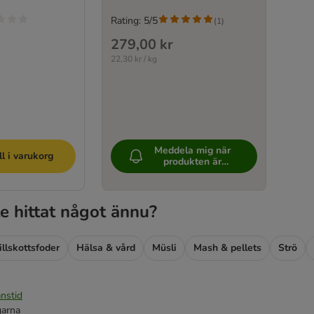
Rating: 5/5
(
1
)
279,00 kr
22,30 kr / kg
Meddela mig när
ll i varukorg
produkten är
tillgänglig
e hittat något ännu?
illskottsfoder
Hälsa & vård
Müsli
Mash & pellets
Strö
nstid
garna