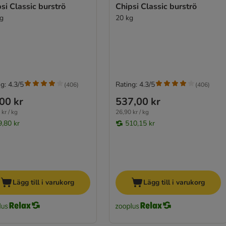
si Classic burströ
Chipsi Classic burströ
kg
20 kg
g: 4.3/5
Rating: 4.3/5
(
406
)
(
406
)
00 kr
537,00 kr
kr / kg
26,90 kr / kg
9,80 kr
510,15 kr
Lägg till i varukorg
Lägg till i varukorg