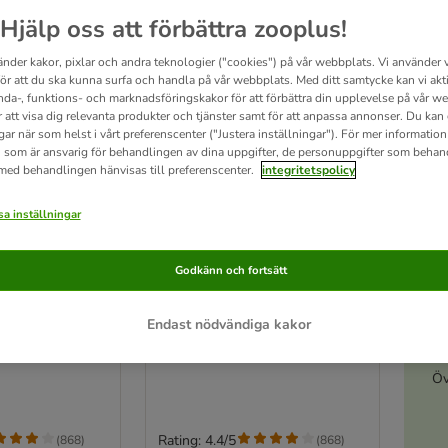
Hjälp oss att förbättra zooplus!
änder kakor, pixlar och andra teknologier ("cookies") på vår webbplats. Vi använder v
för att du ska kunna surfa och handla på vår webbplats. Med ditt samtycke kan vi akt
nda-, funktions- och marknadsföringskakor för att förbättra din upplevelse på vår w
r att visa dig relevanta produkter och tjänster samt för att anpassa annonser. Du kan
gar när som helst i vårt preferenscenter ("Justera inställningar"). För mer informatio
 som är ansvarig för behandlingen av dina uppgifter, de personuppgifter som behan
 med behandlingen hänvisas till preferenscenter.
integritetspolicy
a inställningar
3 varianter
A
Godkänn och fortsätt
burströ
Chipsi Super burströ
2 x 3,4 kg
Endast nödvändiga kakor
Öv
Rating: 4.4/5
(
868
)
(
868
)