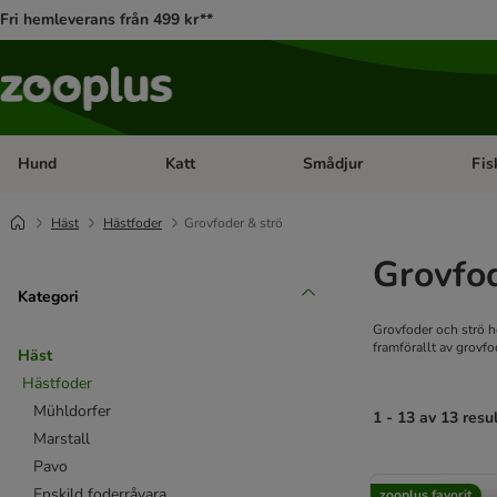
Fri hemleverans från 499 kr**
Hund
Katt
Smådjur
Fis
Open category menu: Hund
Open category menu: Katt
Open 
Häst
Hästfoder
Grovfoder & strö
Grovfod
Kategori
Grovfoder och strö hö
framförallt av grovfod
Häst
Hästfoder
Mühldorfer
1 - 13 av 13 resu
Marstall
Pavo
product items ha
Enskild foderråvara
zooplus favorit