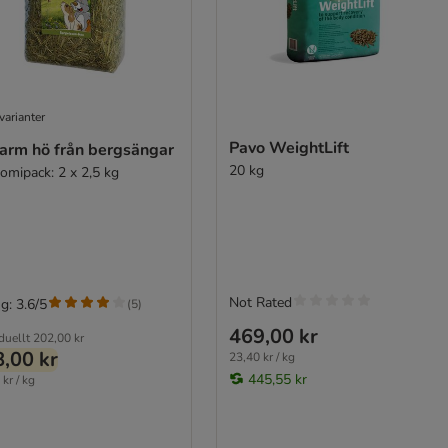
varianter
Pavo WeightLift
Farm hö från bergsängar
20 kg
omipack: 2 x 2,5 kg
Not Rated
g: 3.6/5
(
5
)
469,00 kr
duellt
202,00 kr
,00 kr
23,40 kr / kg
445,55 kr
kr / kg