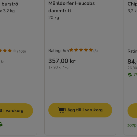
Mühldorfer Heucobs
c burströ
Chip
dammfritt
x 3,2 kg
3,2 
20 kg
Rating: 5/5
(
3
)
Ratin
(
406
)
357,00 kr
84,
 kr
17,90 kr / kg
26,30 
7
Lägg till i varukorg
ll i varukorg