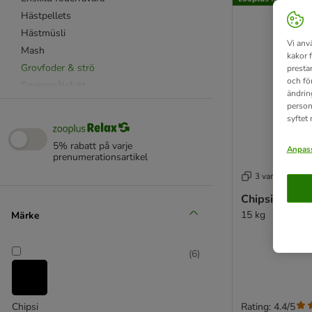
Hästpellets
Hästmüsli
Vi anv
Mash
kakor 
Grovfoder & strö
presta
och fö
Spannmålsfritt
ändrin
För fritidshästar
person
syftet
För seniorer
För sporthästar
5% rabatt på varje
Anpass
För särskilda hästraser
prenumerationsartikel
För öppen stall- & beteshållning
3 varianter
För hud & päls
Chipsi Super 
För skelett & muskler
15 kg
Märke
För matsmältningen
För luftvägar & immunförsvar
(
6
)
För ämnesomsättningen
Rating: 4.4/5
Chipsi