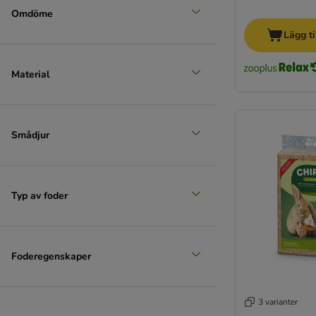
Omdöme
Lägg ti
Material
Smådjur
Typ av foder
Foderegenskaper
3 varianter