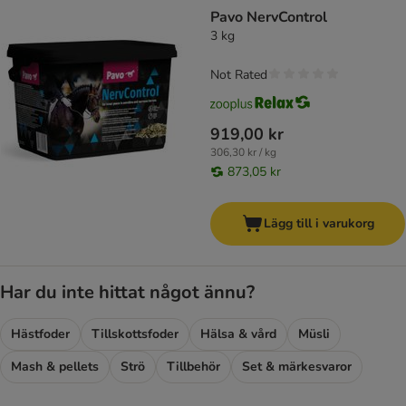
product items have been changed
Pavo NervControl
3 kg
Not Rated
919,00 kr
306,30 kr / kg
873,05 kr
Lägg till i varukorg
Har du inte hittat något ännu?
Hästfoder
Tillskottsfoder
Hälsa & vård
Müsli
Mash & pellets
Strö
Tillbehör
Set & märkesvaror