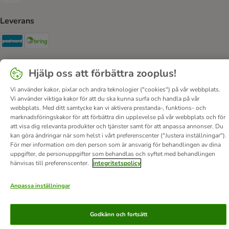
Leverans
Postnord Shipping Method
Bring Shipping Method
Säkerhet
Hjälp oss att förbättra zooplus!
Security
Security
Vi använder kakor, pixlar och andra teknologier ("cookies") på vår webbplats.
Vi använder viktiga kakor för att du ska kunna surfa och handla på vår
webbplats. Med ditt samtycke kan vi aktivera prestanda-, funktions- och
marknadsföringskakor för att förbättra din upplevelse på vår webbplats och för
att visa dig relevanta produkter och tjänster samt för att anpassa annonser. Du
kan göra ändringar när som helst i vårt preferenscenter ("Justera inställningar").
För mer information om den person som är ansvarig för behandlingen av dina
Om oss
Karriär
Corporate Website
Om företaget
uppgifter, de personuppgifter som behandlas och syftet med behandlingen
hänvisas till preferenscenter.
integritetspolicy
Villkor
DSA
Ångra avtalet här
Betalningssätt
Leverans
Dataskydd
Tillgänglighetspolicy
Anpassa inställningar
© zooplus SE
2026
Godkänn och fortsätt