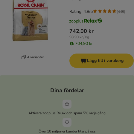
Rating: 4.8/5
(
449
)
742,00 kr
98,90 kr / kg
704,90 kr
4 varianter
Lägg till i varukorg
Dina fördelar
Aktivera zooplus Relax och spara 5% varje gång
Över 10 miljoner kunder litar på oss