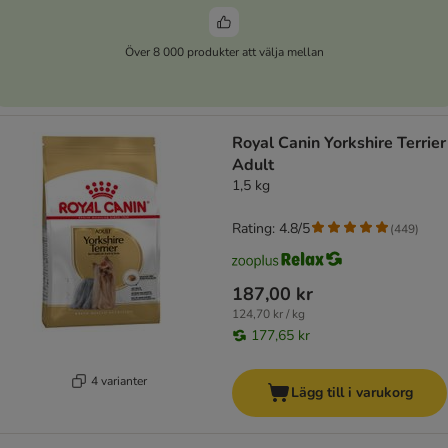
Över 8 000 produkter att välja mellan
Royal Canin Yorkshire Terrier
Adult
1,5 kg
Rating: 4.8/5
(
449
)
187,00 kr
124,70 kr / kg
177,65 kr
4 varianter
Lägg till i varukorg