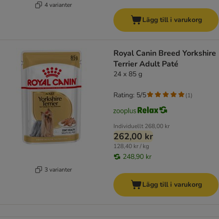
4 varianter
Lägg till i varukorg
Royal Canin Breed Yorkshire
Terrier Adult Paté
24 x 85 g
Rating: 5/5
(
1
)
Individuellt
268,00 kr
262,00 kr
128,40 kr / kg
248,90 kr
3 varianter
Lägg till i varukorg