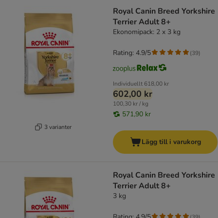
Royal Canin Breed Yorkshire
Terrier Adult 8+
Ekonomipack: 2 x 3 kg
Rating: 4.9/5
(
39
)
Individuellt
618,00 kr
602,00 kr
100,30 kr / kg
571,90 kr
3 varianter
Lägg till i varukorg
Royal Canin Breed Yorkshire
Terrier Adult 8+
3 kg
Rating: 4.9/5
(
39
)