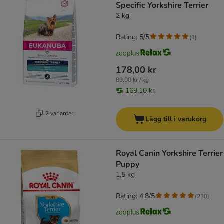
Specific Yorkshire Terrier
2 kg
Rating: 5/5
(
1
)
178,00 kr
89,00 kr / kg
169,10 kr
2 varianter
Lägg till i varukorg
Royal Canin Yorkshire Terrier
Puppy
1,5 kg
Rating: 4.8/5
(
230
)