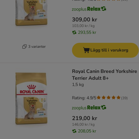
309,00 kr
103,00 kr / kg
293,55 kr
3 varianter
Lägg till i varukorg
Royal Canin Breed Yorkshire
Terrier Adult 8+
1,5 kg
Rating: 4.9/5
(
39
)
219,00 kr
146,00 kr / kg
208,05 kr