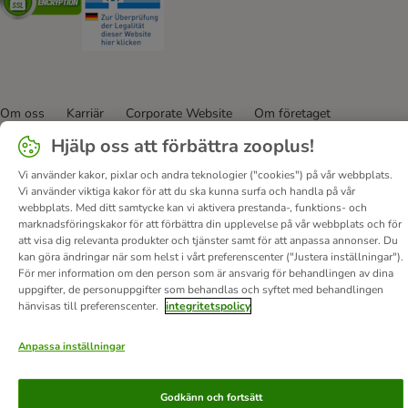
Om oss
Karriär
Corporate Website
Om företaget
Villkor
DSA
Ångra avtalet här
Betalningssätt
Leverans
Hjälp oss att förbättra zooplus!
Dataskydd
Tillgänglighetspolicy
Vi använder kakor, pixlar och andra teknologier ("cookies") på vår webbplats.
Vi använder viktiga kakor för att du ska kunna surfa och handla på vår
© zooplus SE
2026
webbplats. Med ditt samtycke kan vi aktivera prestanda-, funktions- och
marknadsföringskakor för att förbättra din upplevelse på vår webbplats och för
att visa dig relevanta produkter och tjänster samt för att anpassa annonser. Du
kan göra ändringar när som helst i vårt preferenscenter ("Justera inställningar").
För mer information om den person som är ansvarig för behandlingen av dina
uppgifter, de personuppgifter som behandlas och syftet med behandlingen
hänvisas till preferenscenter.
integritetspolicy
Anpassa inställningar
Godkänn och fortsätt