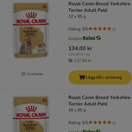
Royal Canin Breed Yorkshire
Terrier Adult Paté
12 x 85 g
Rating: 5/5
(
1
)
134,00 kr
131,40 kr / kg
127,30 kr
3 varianter
Lägg till i varukorg
Royal Canin Breed Yorkshire
Terrier Adult Paté
48 x 85 g
Rating: 5/5
(
1
)