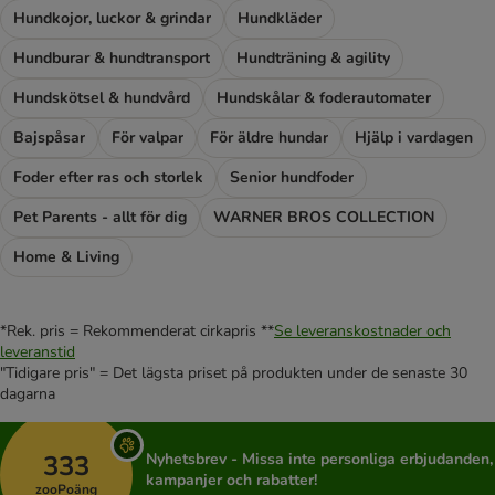
Hundkojor, luckor & grindar
Hundkläder
Hundburar & hundtransport
Hundträning & agility
Hundskötsel & hundvård
Hundskålar & foderautomater
Bajspåsar
För valpar
För äldre hundar
Hjälp i vardagen
Foder efter ras och storlek
Senior hundfoder
Pet Parents - allt för dig
WARNER BROS COLLECTION
Home & Living
*Rek. pris = Rekommenderat cirkapris **
Se leveranskostnader och
leveranstid
"Tidigare pris" = Det lägsta priset på produkten under de senaste 30
dagarna
333
Nyhetsbrev - Missa inte personliga erbjudanden,
kampanjer och rabatter!
zooPoäng