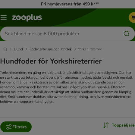
Fri hemleverans från 499 kr**
Katalogmeny
Sök
efter
produkter
Hund
Foder efter ras och storlek
Yorkshireterrier
Hundfoder för Yorkshireterrier
Yorkshireterriern, en gång en jakthund, är särskilt intelligent och tillgiven. Den har
en stark lust att leka och behöver därför utmanas mycket, både fysiskt och mentalt.
För den omfångsrika skötseln av den silkeslena, ständigt växande pälsen bör
schampo, kammar och borstar inte saknas i något yorkshire-hushåll. Eftersom
denna ras inte har underull är det viktigt att stärka hudbarriären genom en lämplig
diet. Små hundraser drabbas ofta av tandstensbildning, och även yorkshireterriern
behöver en noggrann tandhygien.
Toppsäljare
Filtrera