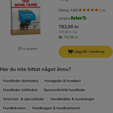
Rating: 4.8/5
(
230
)
782,00 kr
104,30 kr / kg
742,90 kr
4 varianter
Lägg till i varukorg
Har du inte hittat något ännu?
Hundfoder (torrfoder)
Hundgodis & hundben
Hundfoder (våtfoder)
Spannmålsfritt hundfoder
Veterinär- & specialfoder
Hundbäddar & hundsängar
Hundleksaker
Hundkoppel & hundhalsband