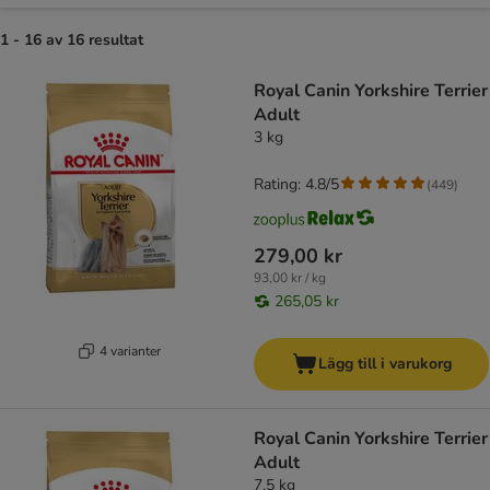
1 - 16 av 16 resultat
product items have been changed
Royal Canin Yorkshire Terrier
Adult
3 kg
Rating: 4.8/5
(
449
)
279,00 kr
93,00 kr / kg
265,05 kr
4 varianter
Lägg till i varukorg
Royal Canin Yorkshire Terrier
Adult
7,5 kg