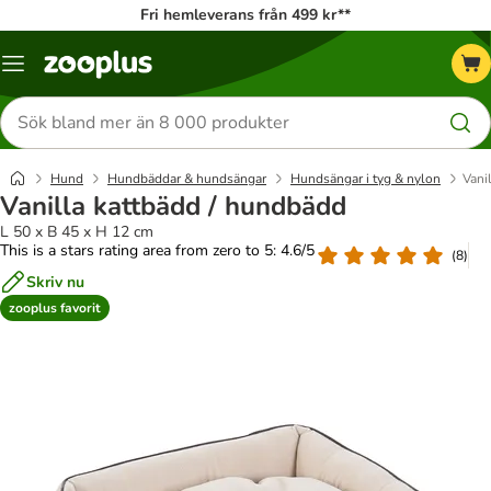
Fri hemleverans från 499 kr**
Katalogmeny
Sök
efter
produkter
Hund
Hundbäddar & hundsängar
Hundsängar i tyg & nylon
Vani
Vanilla kattbädd / hundbädd
L 50 x B 45 x H 12 cm
This is a stars rating area from zero to 5: 4.6/5
(
8
)
Skriv nu
zooplus favorit