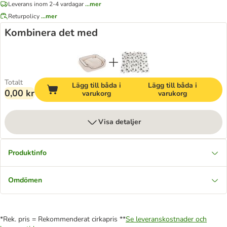
Leverans inom 2-4 vardagar
...mer
Returpolicy
...mer
Kombinera det med
Totalt
Lägg till båda i
Lägg till båda i
0,00 kr
varukorg
varukorg
Visa detaljer
Produktinfo
Omdömen
*Rek. pris = Rekommenderat cirkapris **
Se leveranskostnader och